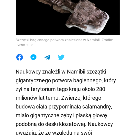
Szczątki bagiennego potwora znalezione w Namibii. Źródło:
livescience
Naukowcy znaleźli w Namibii szczątki
gigantycznego potwora bagiennego, który
żył na terytorium tego kraju około 280
milionów lat temu. Zwierzę, którego
budowa ciała przypominała salamandrę,
miało gigantyczne zęby i płaską głowę
podobną do deski klozetowej. Naukowcy
uważają, że ze względu na swój