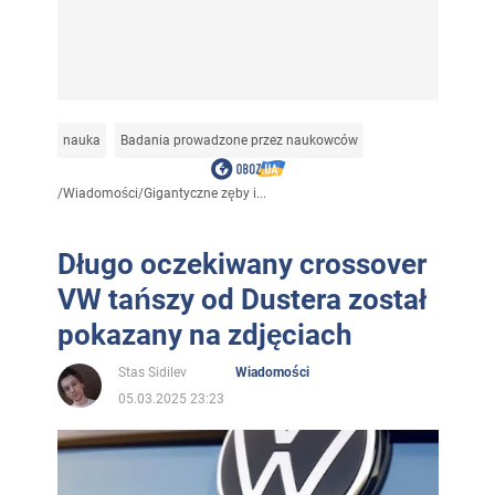
nauka
Badania prowadzone przez naukowców
/
Wiadomości
/
Gigantyczne zęby i...
Długo oczekiwany crossover
VW tańszy od Dustera został
pokazany na zdjęciach
Stas Sidilev
Wiadomości
05.03.2025 23:23