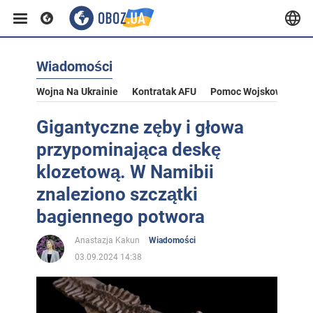
Wiadomości
Wojna Na Ukrainie
Kontratak AFU
Pomoc Wojskowa Dla U
Gigantyczne zęby i głowa
przypominająca deskę
klozetową. W Namibii
znaleziono szczątki
bagiennego potwora
Anastazja Kakun
Wiadomości
03.09.2024 14:38