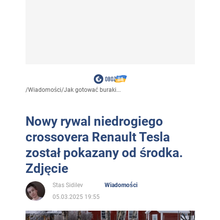
/
Wiadomości
/
Jak gotować buraki...
Nowy rywal niedrogiego
crossovera Renault Tesla
został pokazany od środka.
Zdjęcie
Stas Sidilev
Wiadomości
05.03.2025 19:55