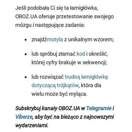
Jeśli podobała Ci się ta łamigłówka,
OBOZ.UA oferuje przetestowanie swojego
mózgu i następujące zadania:
znajdź
motyla
z unikalnym wzorem;
lub spróbuj złamać
kod
i określić,
której cyfry brakuje w sekwencji;
lub rozwiązać
trudną łamigłówkę
dotyczącą trójkątów
, która dla
wielu może być myląca.
Subskrybuj kanały OBOZ.UA w
Telegramie
i
Viberze
, aby być na bieżąco z
najnowszymi
wydarzeniami
.