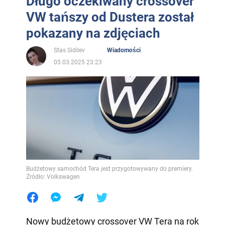
Długo oczekiwany crossover
VW tańszy od Dustera został
pokazany na zdjęciach
Stas Sidilev
Wiadomości
05.03.2025 23:23
Budżetowy samochód Tera jest przygotowywany do premiery.
Źródło: Volkswagen
Nowy budżetowy crossover VW Tera na rok