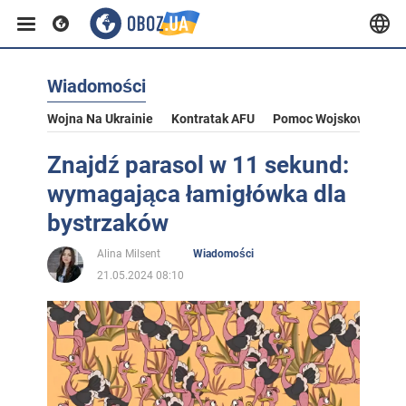
Wiadomości
Wojna Na Ukrainie
Kontratak AFU
Pomoc Wojskowa Dla U
Znajdź parasol w 11 sekund:
wymagająca łamigłówka dla
bystrzaków
Alina Milsent
Wiadomości
21.05.2024 08:10