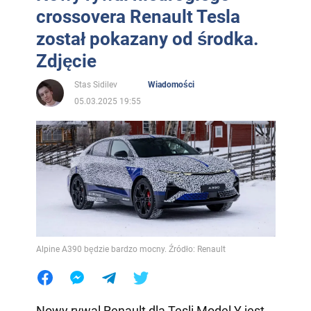
crossovera Renault Tesla
został pokazany od środka.
Zdjęcie
Stas Sidilev
Wiadomości
05.03.2025 19:55
Alpine A390 będzie bardzo mocny. Źródło: Renault
Nowy rywal Renault dla Tesli Model Y jest