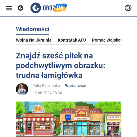
Wiadomości
Wojna Na Ukrainie
Kontratak AFU
Pomoc Wojskowa Dla U
Znajdź sześć piłek na
podchwytliwym obrazku:
trudna łamigłówka
Yulia Poterianko
Wiadomości
12.06.2024 08:34