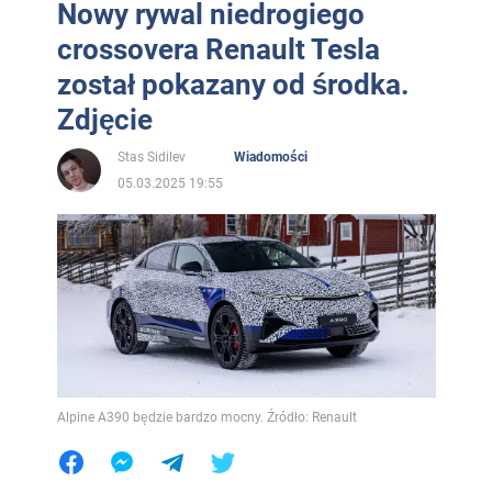
Nowy rywal niedrogiego
crossovera Renault Tesla
został pokazany od środka.
Zdjęcie
Stas Sidilev
Wiadomości
05.03.2025 19:55
Alpine A390 będzie bardzo mocny. Źródło: Renault