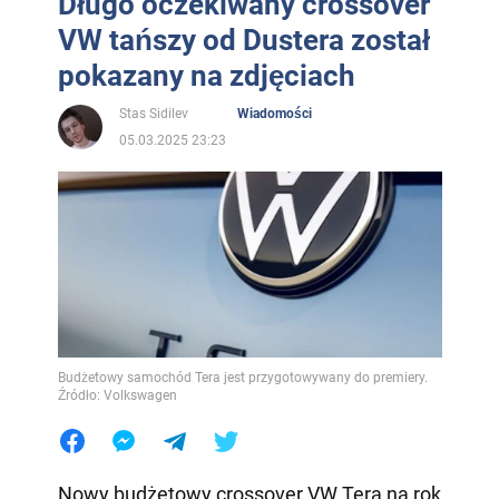
Długo oczekiwany crossover
VW tańszy od Dustera został
pokazany na zdjęciach
Stas Sidilev
Wiadomości
05.03.2025 23:23
Budżetowy samochód Tera jest przygotowywany do premiery.
Źródło: Volkswagen
Nowy budżetowy crossover VW Tera na rok