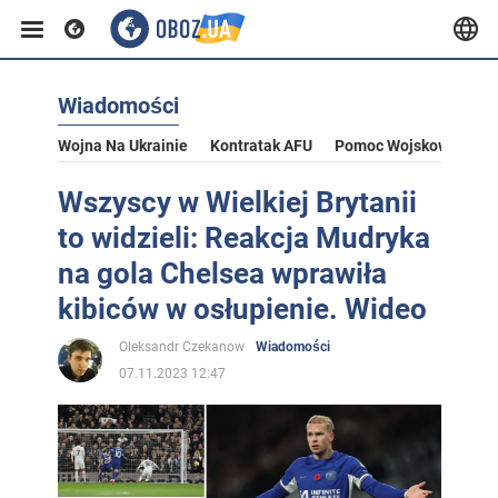
Wiadomości
Wojna Na Ukrainie
Kontratak AFU
Pomoc Wojskowa Dla U
Wszyscy w Wielkiej Brytanii
to widzieli: Reakcja Mudryka
na gola Chelsea wprawiła
kibiców w osłupienie. Wideo
Oleksandr Czekanow
Wiadomości
07.11.2023 12:47