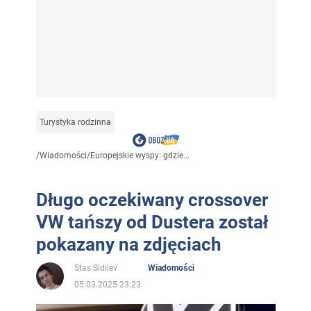
Turystyka rodzinna
/
Wiadomości
/
Europejskie wyspy: gdzie...
Długo oczekiwany crossover
VW tańszy od Dustera został
pokazany na zdjęciach
Stas Sidilev
Wiadomości
05.03.2025 23:23