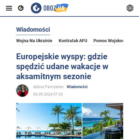
Wiadomości
Wojna Na Ukrainie
Kontratak AFU
Pomoc Wojskowa Dla U
Europejskie wyspy: gdzie
spędzić udane wakacje w
aksamitnym sezonie
Albina Panczenko
Wiadomości
06.09.2024 07:53