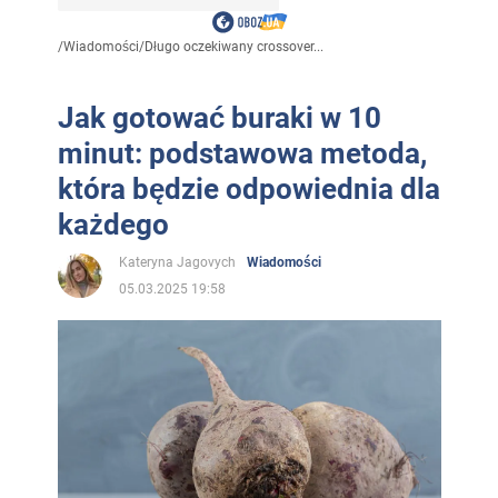
/
Wiadomości
/
Długo oczekiwany crossover...
Jak gotować buraki w 10
minut: podstawowa metoda,
która będzie odpowiednia dla
każdego
Kateryna Jagovych
Wiadomości
05.03.2025 19:58