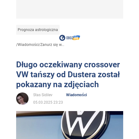
Prognoza astrologiczna
/
Wiadomości
/
Zanurz się w...
Długo oczekiwany crossover
VW tańszy od Dustera został
pokazany na zdjęciach
Stas Sidilev
Wiadomości
05.03.2025 23:23