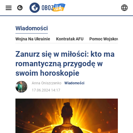
Wiadomości
Wojna Na Ukrainie
Kontratak AFU
Pomoc Wojskowa Dla U
Zanurz się w miłości: kto ma
romantyczną przygodę w
swoim horoskopie
Anna Oniszczenko
Wiadomości
17.06.2024 14:17