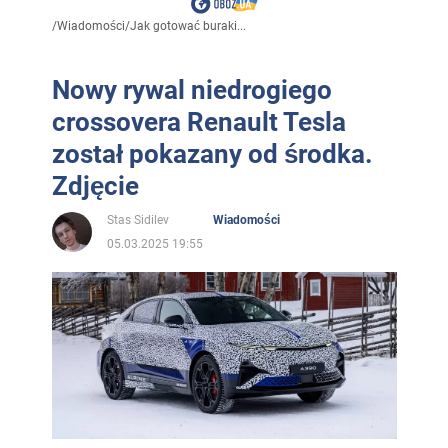
/
Wiadomości
/
Jak gotować buraki...
Nowy rywal niedrogiego
crossovera Renault Tesla
został pokazany od środka.
Zdjęcie
Stas Sidilev
Wiadomości
05.03.2025 19:55