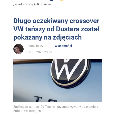
/
Wiadomości
/
Kulki z serka...
Długo oczekiwany crossover
VW tańszy od Dustera został
pokazany na zdjęciach
Stas Sidilev
Wiadomości
05.03.2025 23:23
Budżetowy samochód Tera jest przygotowywany do premiery.
Źródło: Volkswagen