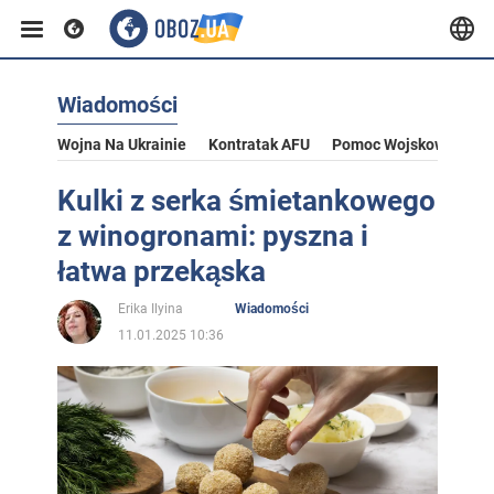
Wiadomości
Wojna Na Ukrainie
Kontratak AFU
Pomoc Wojskowa Dla U
Kulki z serka śmietankowego
z winogronami: pyszna i
łatwa przekąska
Erika Ilyina
Wiadomości
11.01.2025 10:36