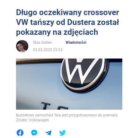
Długo oczekiwany crossover
VW tańszy od Dustera został
pokazany na zdjęciach
Stas Sidilev
Wiadomości
05.03.2025 23:23
Budżetowy samochód Tera jest przygotowywany do premiery.
Źródło: Volkswagen