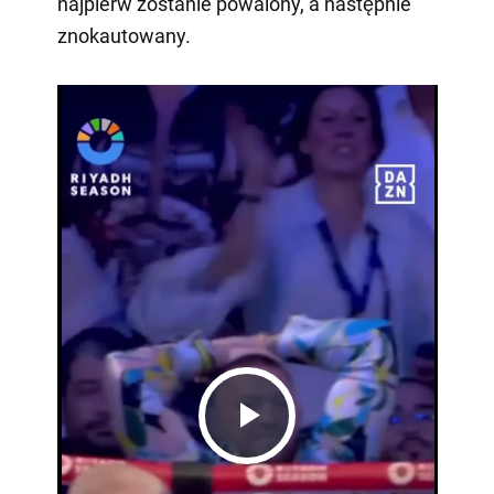
najpierw zostanie powalony, a następnie
znokautowany.
Play