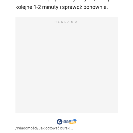
kolejne 1-2 minuty i sprawdź ponownie.
REKLAMA
/
Wiadomości
/
Jak gotować buraki...