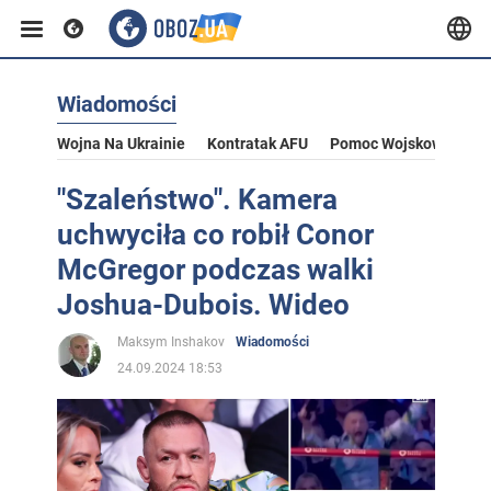
Wiadomości
Wojna Na Ukrainie
Kontratak AFU
Pomoc Wojskowa Dla U
"Szaleństwo". Kamera
uchwyciła co robił Conor
McGregor podczas walki
Joshua-Dubois. Wideo
Maksym Inshakov
Wiadomości
24.09.2024 18:53