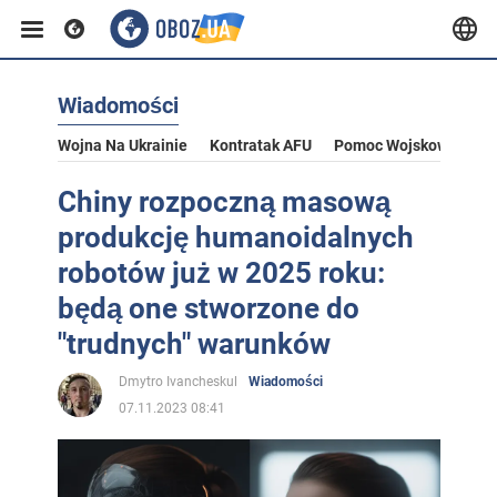
Wiadomości
Wojna Na Ukrainie
Kontratak AFU
Pomoc Wojskowa Dla U
Chiny rozpoczną masową
produkcję humanoidalnych
robotów już w 2025 roku:
będą one stworzone do
"trudnych" warunków
Dmytro Ivancheskul
Wiadomości
07.11.2023 08:41