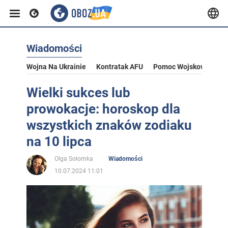
Wiadomości
Wojna Na Ukrainie
Kontratak AFU
Pomoc Wojskowa Dla U
Wielki sukces lub
prowokacje: horoskop dla
wszystkich znaków zodiaku
na 10 lipca
Olga Sołomka
Wiadomości
10.07.2024 11:01