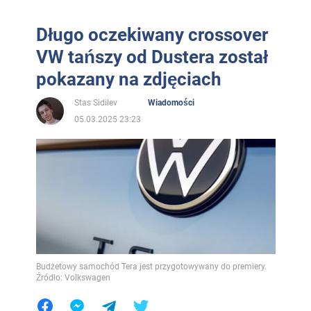
Długo oczekiwany crossover
VW tańszy od Dustera został
pokazany na zdjęciach
Stas Sidilev
Wiadomości
05.03.2025 23:23
Budżetowy samochód Tera jest przygotowywany do premiery.
Źródło: Volkswagen