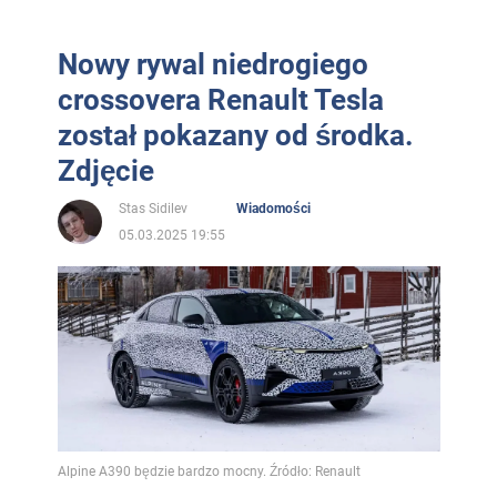
Nowy rywal niedrogiego
crossovera Renault Tesla
został pokazany od środka.
Zdjęcie
Stas Sidilev
Wiadomości
05.03.2025 19:55
Alpine A390 będzie bardzo mocny. Źródło: Renault