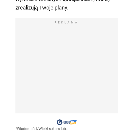
zrealizują Twoje plany.
REKLAMA
/
Wiadomości
/
Wielki sukces lub...