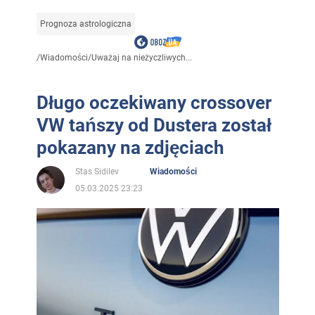
Prognoza astrologiczna
/
Wiadomości
/
Uważaj na nieżyczliwych...
Długo oczekiwany crossover
VW tańszy od Dustera został
pokazany na zdjęciach
Stas Sidilev
Wiadomości
05.03.2025 23:23