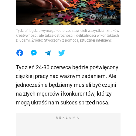
Tydzień będzie wymagał od przedstawicieli wszystkich znaków
kreatywności, ale także ostrożności i delikatności w kontaktach
z ludźmi. Źródło: Stworzony z pomocą sztucznej inteligencji
Tydzień 24-30 czerwca będzie poświęcony
ciężkiej pracy nad ważnym zadaniem. Ale
jednocześnie będziemy musieli być czujni
na złych mędrców i konkurentów, którzy
mogą ukraść nam sukces sprzed nosa.
REKLAMA