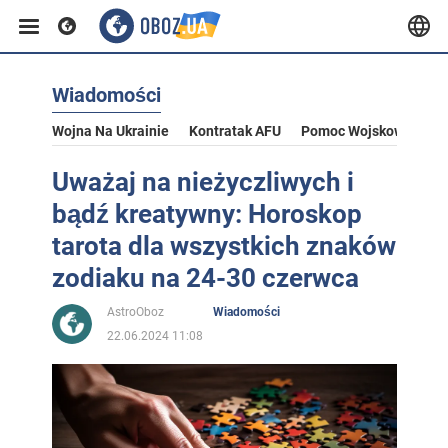
Wiadomości
Wojna Na Ukrainie
Kontratak AFU
Pomoc Wojskowa Dla U
Uważaj na nieżyczliwych i
bądź kreatywny: Horoskop
tarota dla wszystkich znaków
zodiaku na 24-30 czerwca
AstroOboz
Wiadomości
22.06.2024 11:08