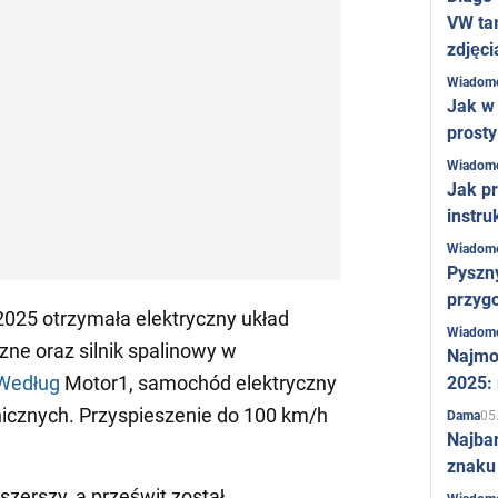
VW ta
zdjęci
Wiadom
Jak w 
prost
Wiadom
Jak pr
instru
Wiadom
Pyszny
przygo
025 otrzymała elektryczny układ
Wiadom
zne oraz silnik spalinowy w
Najmo
Według
Motor1, samochód elektryczny
2025:
cznych. Przyspieszenie do 100 km/h
05
Dama
Najba
znaku
 szerszy, a prześwit został