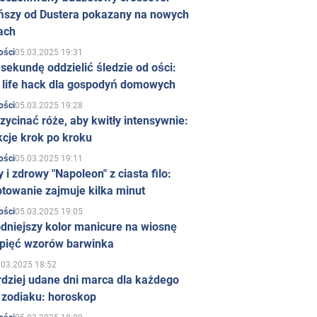
ńszy od Dustera pokazany na nowych
ach
05.03.2025 19:31
ości
sekundę oddzielić śledzie od ości:
y life hack dla gospodyń domowych
05.03.2025 19:28
ości
zycinać róże, aby kwitły intensywnie:
kcje krok po kroku
05.03.2025 19:11
ości
 i zdrowy "Napoleon" z ciasta filo:
towanie zajmuje kilka minut
05.03.2025 19:05
ości
dniejszy kolor manicure na wiosnę
 pięć wzorów barwinka
.03.2025 18:52
rdziej udane dni marca dla każdego
 zodiaku: horoskop