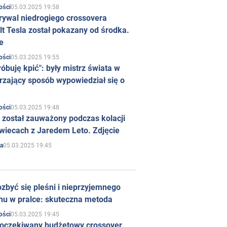
05.03.2025 19:58
ości
rywal niedrogiego crossovera
t Tesla został pokazany od środka.
e
05.03.2025 19:55
ości
róbuję kpić": były mistrz świata w
rzający sposób wypowiedział się o
05.03.2025 19:48
ości
 został zauważony podczas kolacji
wiecach z Jaredem Leto. Zdjęcie
05.03.2025 19:45
a
zbyć się pleśni i nieprzyjemnego
hu w pralce: skuteczna metoda
05.03.2025 19:45
ości
 oczekiwany budżetowy crossover