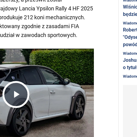
Wiadom
Wiśni
jdowy Lancia Ypsilon Rally 4 HF 2025
będzie
produkuje 212 koni mechanicznych.
Wiadom
ktowany zgodnie z zasadami FIA
Rober
ał udział w zawodach sportowych.
"Odyse
powó
Wiadom
Joshu
o tytu
Wiadom
Play
Video