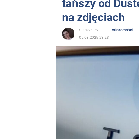
tańszy od Dust
na zdjęciach
Stas Sidilev
Wiadomości
05.03.2025 23:23