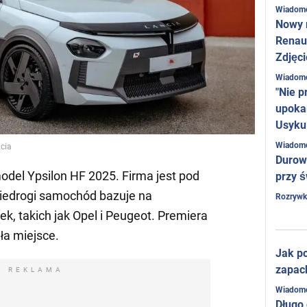
Wiadom
Nowy 
Renaul
Zdjęci
Wiadom
"Nie p
upoka
Usyku
Wiadom
ncia
Durow
model Ypsilon HF 2025. Firma jest pod
przy ś
 niedrogi samochód bazuje na
Rozrywk
k, takich jak Opel i Peugeot. Premiera
ła miejsce.
Jak po
zapac
REKLAMA
Wiadom
Długo