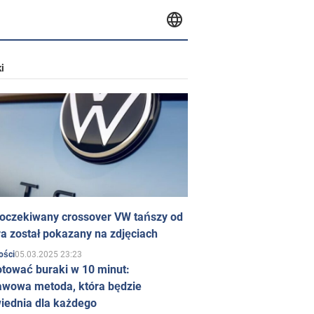
i
 oczekiwany crossover VW tańszy od
a został pokazany na zdjęciach
05.03.2025 23:23
ości
otować buraki w 10 minut:
awowa metoda, która będzie
iednia dla każdego