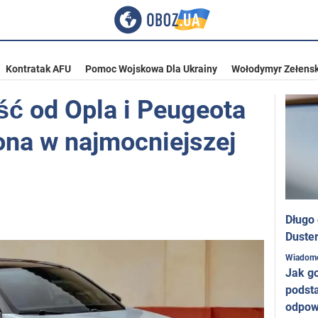
Kontratak AFU
Pomoc Wojskowa Dla Ukrainy
Wołodymyr Zełensk
ć od Opla i Peugeota
iona w najmocniejszej
Długo
Duster
Wiadom
Jak g
podst
odpow