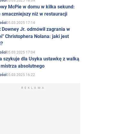
05.03.2025 18:09
ości
owy McPie w domu w kilka sekund:
 smaczniejszy niż w restauracji
05.03.2025 17:14
ości
t Downey Jr. odmówił zagrania w
i" Christophera Nolana: jaki jest
d?
05.03.2025 17:04
ości
a szykuje dla Usyka ustawkę z walką
ł mistrza absolutnego
05.03.2025 16:22
ości
REKLAMA