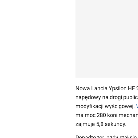
Nowa Lancia Ypsilon HF 2
napędowy na drogi public
modyfikacji wyścigowej.
ma moc 280 koni mechani
zajmuje 5,8 sekundy.
Ponadto tor jazdy stał się