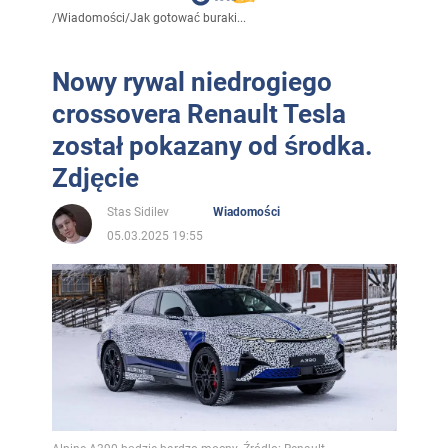
/
Wiadomości
/
Jak gotować buraki...
Nowy rywal niedrogiego
crossovera Renault Tesla
został pokazany od środka.
Zdjęcie
Stas Sidilev
Wiadomości
05.03.2025 19:55