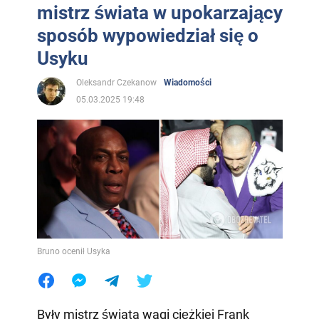
mistrz świata w upokarzający
sposób wypowiedział się o
Usyku
Oleksandr Czekanow
Wiadomości
05.03.2025 19:48
Bruno ocenił Usyka
Były mistrz świata wagi ciężkiej Frank