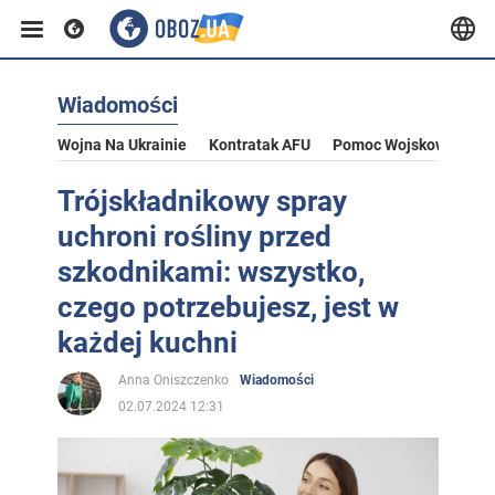
Wiadomości
Wojna Na Ukrainie
Kontratak AFU
Pomoc Wojskowa Dla U
Trójskładnikowy spray
uchroni rośliny przed
szkodnikami: wszystko,
czego potrzebujesz, jest w
każdej kuchni
Anna Oniszczenko
Wiadomości
02.07.2024 12:31