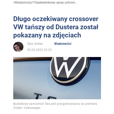
/
Wiadomości
/
Trójskładnikowy spray uchroni...
Długo oczekiwany crossover
VW tańszy od Dustera został
pokazany na zdjęciach
Stas Sidilev
Wiadomości
05.03.2025 23:23
Budżetowy samochód Tera jest przygotowywany do premiery.
Źródło: Volkswagen