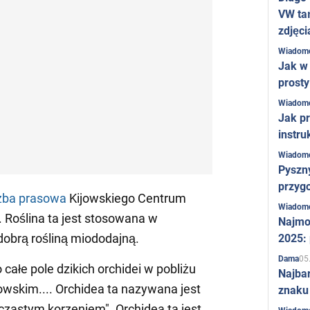
VW ta
zdjęci
Wiadom
Jak w 
prost
Wiadom
Jak pr
instru
Wiadom
Pyszny
przygo
żba prasowa
Kijowskiego Centrum
Wiadom
. Roślina ta jest stosowana w
Najmo
dobrą rośliną miododajną.
2025:
05
Dama
ałe pole dzikich orchidei w pobliżu
Najba
owskim.... Orchidea ta nazywana jest
znaku
zastym korzeniem". Orchidea ta jest