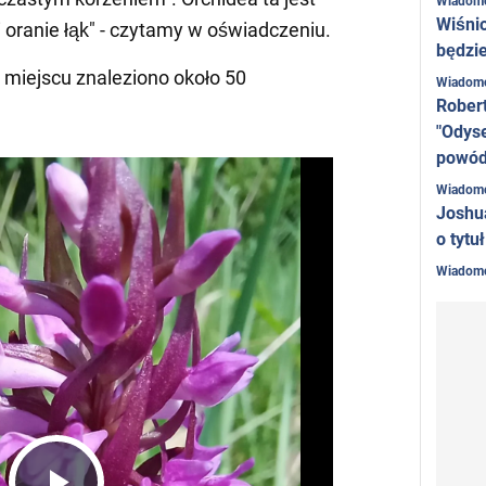
Wiadom
Wiśni
 oranie łąk" - czytamy w oświadczeniu.
będzie
 miejscu znaleziono około 50
Wiadom
Rober
"Odyse
powó
Wiadom
Joshu
o tytu
Wiadom