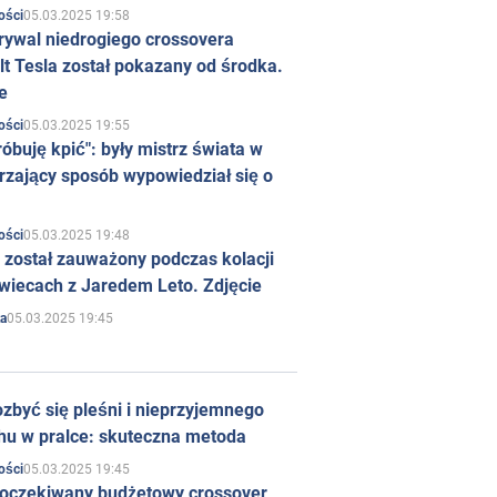
05.03.2025 19:58
ości
rywal niedrogiego crossovera
t Tesla został pokazany od środka.
e
05.03.2025 19:55
ości
róbuję kpić": były mistrz świata w
rzający sposób wypowiedział się o
05.03.2025 19:48
ości
 został zauważony podczas kolacji
wiecach z Jaredem Leto. Zdjęcie
05.03.2025 19:45
a
zbyć się pleśni i nieprzyjemnego
hu w pralce: skuteczna metoda
05.03.2025 19:45
ości
 oczekiwany budżetowy crossover