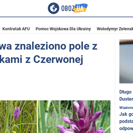
Kontratak AFU
Pomoc Wojskowa Dla Ukrainy
Wołodymyr Zełensk
wa znaleziono pole z
ykami z Czerwonej
Długo
Duster
Wiadom
Jak g
podst
odpow