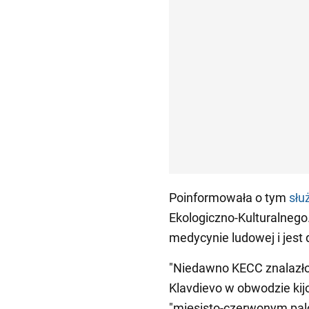
Poinformowała o tym
słu
Ekologiczno-Kulturalnego
medycynie ludowej i jest 
"Niedawno KECC znalazło c
Klavdievo w obwodzie kij
"mięsisto-czerwonym palc