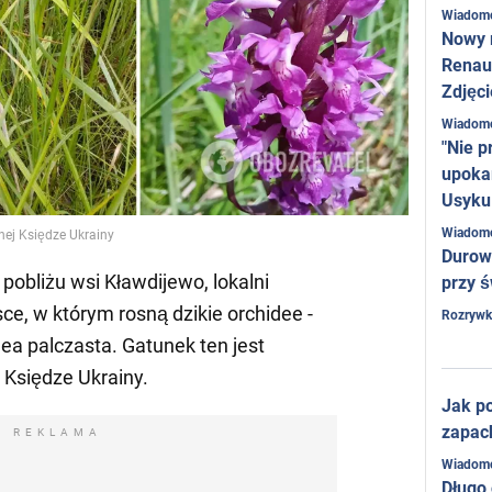
Wiadom
Nowy 
Renaul
Zdjęci
Wiadom
"Nie p
upoka
Usyku
Wiadom
nej Księdze Ukrainy
Durow
pobliżu wsi Kławdijewo, lokalni
przy ś
ce, w którym rosną dzikie orchidee -
Rozrywk
ea palczasta. Gatunek ten jest
Księdze Ukrainy.
Jak po
zapac
REKLAMA
Wiadom
Długo