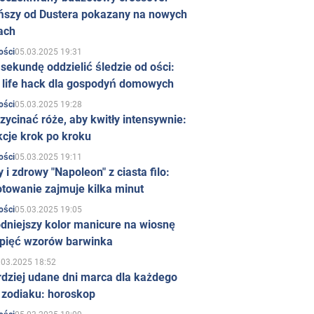
ńszy od Dustera pokazany na nowych
ach
05.03.2025 19:31
ości
sekundę oddzielić śledzie od ości:
y life hack dla gospodyń domowych
05.03.2025 19:28
ości
zycinać róże, aby kwitły intensywnie:
kcje krok po kroku
05.03.2025 19:11
ości
 i zdrowy "Napoleon" z ciasta filo:
towanie zajmuje kilka minut
05.03.2025 19:05
ości
dniejszy kolor manicure na wiosnę
 pięć wzorów barwinka
.03.2025 18:52
rdziej udane dni marca dla każdego
 zodiaku: horoskop