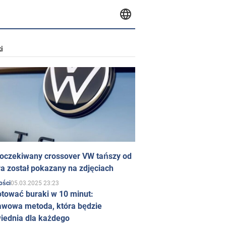
i
 oczekiwany crossover VW tańszy od
a został pokazany na zdjęciach
05.03.2025 23:23
ości
otować buraki w 10 minut:
awowa metoda, która będzie
iednia dla każdego