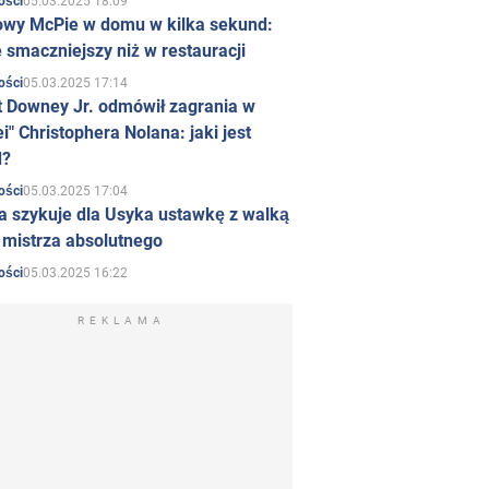
05.03.2025 18:09
ości
owy McPie w domu w kilka sekund:
 smaczniejszy niż w restauracji
05.03.2025 17:14
ości
t Downey Jr. odmówił zagrania w
i" Christophera Nolana: jaki jest
d?
05.03.2025 17:04
ości
a szykuje dla Usyka ustawkę z walką
ł mistrza absolutnego
05.03.2025 16:22
ości
REKLAMA