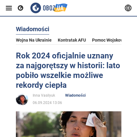
Wiadomości
Wojna Na Ukrainie
Kontratak AFU
Pomoc Wojskowa Dla U
Rok 2024 oficjalnie uznany
za najgorętszy w historii: lato
pobiło wszelkie możliwe
rekordy ciepła
Inna Vasilyuk
Wiadomości
06.09.2024 13:06