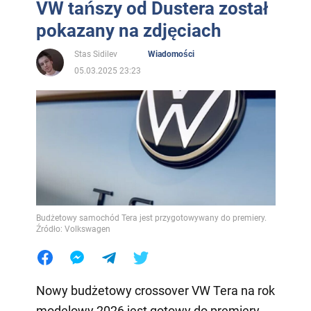
VW tańszy od Dustera został
pokazany na zdjęciach
Stas Sidilev
Wiadomości
05.03.2025 23:23
Budżetowy samochód Tera jest przygotowywany do premiery.
Źródło: Volkswagen
Nowy budżetowy crossover VW Tera na rok
modelowy 2026 jest gotowy do premiery.