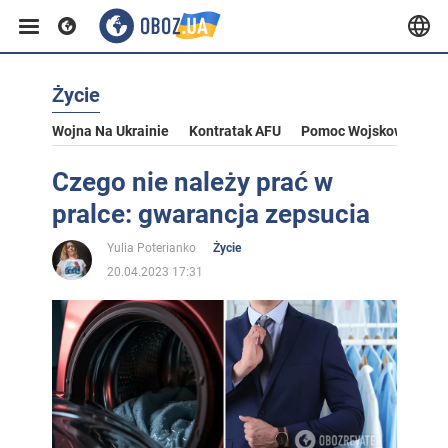
Życie
Wojna Na Ukrainie
Kontratak AFU
Pomoc Wojskowa Dla U
Czego nie należy prać w
pralce: gwarancja zepsucia
Yulia Poterianko
Życie
20.04.2023 17:31