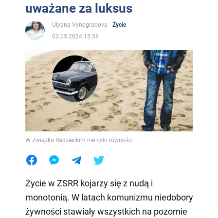
uważane za luksus
Ulyana Vynogradova
Życie
03.05.2024 15:36
W Związku Radzieckim nie było równości
Życie w ZSRR kojarzy się z nudą i
monotonią. W latach komunizmu niedobory
żywności stawiały wszystkich na pozornie