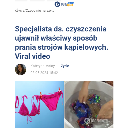
/
Życie
/
Czego nie należy...
Specjalista ds. czyszczenia
ujawnił właściwy sposób
prania strojów kąpielowych.
Viral video
Kateryna Malay
Życie
03.05.2024 15:42