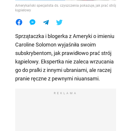
Amerykański specjalista ds. czyszczenia pokazuje, jak prać strój
kąpielowy
Sprzątaczka i blogerka z Ameryki o imieniu
Caroline Solomon wyjaśniła swoim
subskrybentom, jak prawidłowo prać strój
kąpielowy. Ekspertka nie zaleca wrzucania
go do pralki z innymi ubraniami, ale raczej
pranie ręczne z pewnymi niuansami.
REKLAMA