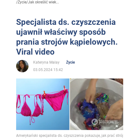
/
Życie
/
Jak określić wiek...
Specjalista ds. czyszczenia
ujawnił właściwy sposób
prania strojów kąpielowych.
Viral video
Kateryna Malay
Życie
03.05.2024 15:42
Amerykański specjalista ds. czyszczenia pokazuje, jak prać strój