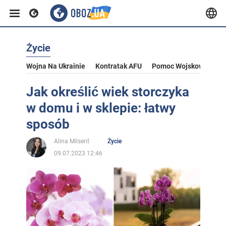
Życie
Wojna Na Ukrainie
Kontratak AFU
Pomoc Wojskowa Dla U
Jak określić wiek storczyka
w domu i w sklepie: łatwy
sposób
Alina Milsent
Życie
09.07.2023 12:46