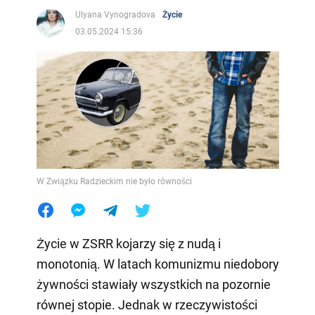
Ulyana Vynogradova
Życie
03.05.2024 15:36
W Związku Radzieckim nie było równości
Życie w ZSRR kojarzy się z nudą i
monotonią. W latach komunizmu niedobory
żywności stawiały wszystkich na pozornie
równej stopie. Jednak w rzeczywistości