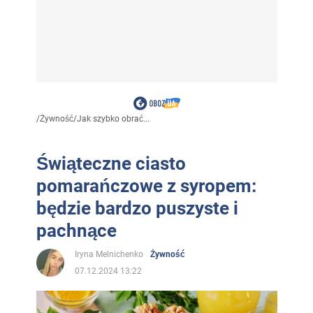
/
Żywność
/
Jak szybko obrać...
Świąteczne ciasto
pomarańczowe z syropem:
będzie bardzo puszyste i
pachnące
Iryna Melnichenko
Żywność
07.12.2024 13:22