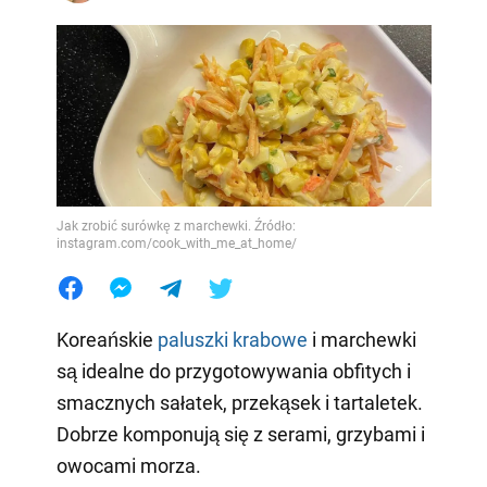
Jak zrobić surówkę z marchewki. Źródło:
instagram.com/cook_with_me_at_home/
Koreańskie
paluszki krabowe
i marchewki
są idealne do przygotowywania obfitych i
smacznych sałatek, przekąsek i tartaletek.
Dobrze komponują się z serami, grzybami i
owocami morza.