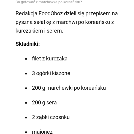
Redakcja FoodOboz dzieli się przepisem na
pyszną sałatkę z marchwi po koreańsku z
kurczakiem i serem.
Składniki:
filet z kurczaka
3 ogórki kiszone
200 g marchewki po koreańsku
200 g sera
2 ząbki czosnku
majonez