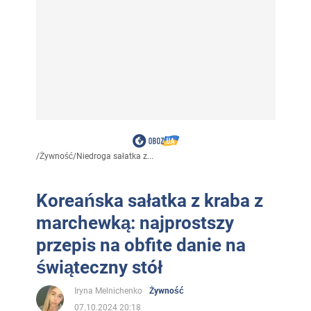
/
Żywność
/
Niedroga sałatka z...
Koreańska sałatka z kraba z
marchewką: najprostszy
przepis na obfite danie na
świąteczny stół
Iryna Melnichenko
Żywność
07.10.2024 20:18