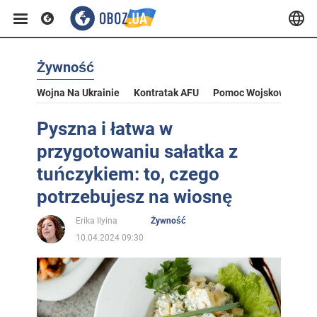
Żywność
Wojna Na Ukrainie
Kontratak AFU
Pomoc Wojskowa Dla U
Pyszna i łatwa w
przygotowaniu sałatka z
tuńczykiem: to, czego
potrzebujesz na wiosnę
Erika Ilyina
Żywność
10.04.2024 09:30