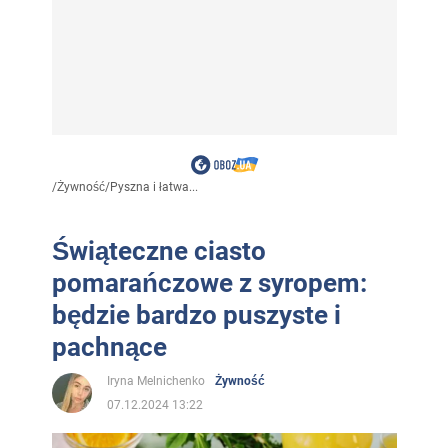
/
Żywność
/
Pyszna i łatwa...
Świąteczne ciasto
pomarańczowe z syropem:
będzie bardzo puszyste i
pachnące
Iryna Melnichenko
Żywność
07.12.2024 13:22