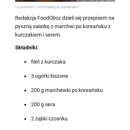
Redakcja FoodOboz dzieli się przepisem na
pyszną sałatkę z marchwi po koreańsku z
kurczakiem i serem.
Składniki:
filet z kurczaka
3 ogórki kiszone
200 g marchewki po koreańsku
200 g sera
2 ząbki czosnku