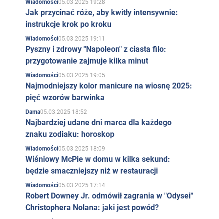
05.03.2025 19:28
Wiadomości
Jak przycinać róże, aby kwitły intensywnie:
instrukcje krok po kroku
05.03.2025 19:11
Wiadomości
Pyszny i zdrowy "Napoleon" z ciasta filo:
przygotowanie zajmuje kilka minut
05.03.2025 19:05
Wiadomości
Najmodniejszy kolor manicure na wiosnę 2025:
pięć wzorów barwinka
05.03.2025 18:52
Dama
Najbardziej udane dni marca dla każdego
znaku zodiaku: horoskop
05.03.2025 18:09
Wiadomości
Wiśniowy McPie w domu w kilka sekund:
będzie smaczniejszy niż w restauracji
05.03.2025 17:14
Wiadomości
Robert Downey Jr. odmówił zagrania w "Odysei"
Christophera Nolana: jaki jest powód?