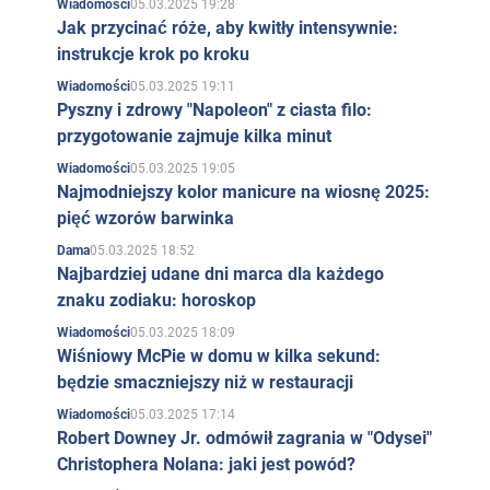
05.03.2025 19:28
Wiadomości
Jak przycinać róże, aby kwitły intensywnie:
instrukcje krok po kroku
05.03.2025 19:11
Wiadomości
Pyszny i zdrowy "Napoleon" z ciasta filo:
przygotowanie zajmuje kilka minut
05.03.2025 19:05
Wiadomości
Najmodniejszy kolor manicure na wiosnę 2025:
pięć wzorów barwinka
05.03.2025 18:52
Dama
Najbardziej udane dni marca dla każdego
znaku zodiaku: horoskop
05.03.2025 18:09
Wiadomości
Wiśniowy McPie w domu w kilka sekund:
będzie smaczniejszy niż w restauracji
05.03.2025 17:14
Wiadomości
Robert Downey Jr. odmówił zagrania w "Odysei"
Christophera Nolana: jaki jest powód?