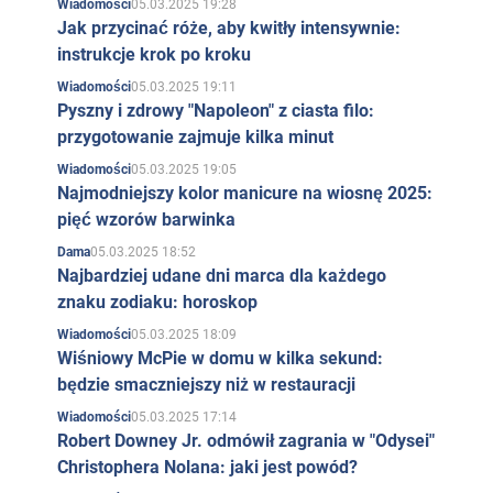
05.03.2025 19:28
Wiadomości
Jak przycinać róże, aby kwitły intensywnie:
instrukcje krok po kroku
05.03.2025 19:11
Wiadomości
Pyszny i zdrowy "Napoleon" z ciasta filo:
przygotowanie zajmuje kilka minut
05.03.2025 19:05
Wiadomości
Najmodniejszy kolor manicure na wiosnę 2025:
pięć wzorów barwinka
05.03.2025 18:52
Dama
Najbardziej udane dni marca dla każdego
znaku zodiaku: horoskop
05.03.2025 18:09
Wiadomości
Wiśniowy McPie w domu w kilka sekund:
będzie smaczniejszy niż w restauracji
05.03.2025 17:14
Wiadomości
Robert Downey Jr. odmówił zagrania w "Odysei"
Christophera Nolana: jaki jest powód?