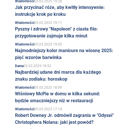
05.03.2025 19:28
Wiadomości
Jak przycinać róże, aby kwitły intensywnie:
instrukcje krok po kroku
05.03.2025 19:11
Wiadomości
Pyszny i zdrowy "Napoleon" z ciasta filo:
przygotowanie zajmuje kilka minut
05.03.2025 19:05
Wiadomości
Najmodniejszy kolor manicure na wiosnę 2025:
pięć wzorów barwinka
05.03.2025 18:52
Dama
Najbardziej udane dni marca dla każdego
znaku zodiaku: horoskop
05.03.2025 18:09
Wiadomości
Wiśniowy McPie w domu w kilka sekund:
będzie smaczniejszy niż w restauracji
05.03.2025 17:14
Wiadomości
Robert Downey Jr. odmówił zagrania w "Odysei"
Christophera Nolana: jaki jest powód?