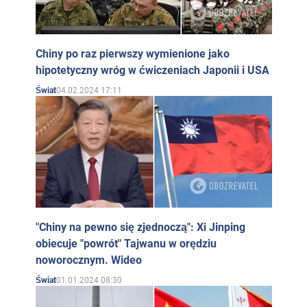
Chiny po raz pierwszy wymienione jako
hipotetyczny wróg w ćwiczeniach Japonii i USA
04.02.2024 17:11
Świat
"Chiny na pewno się zjednoczą": Xi Jinping
obiecuje "powrót" Tajwanu w orędziu
noworocznym. Wideo
01.01.2024 08:30
Świat