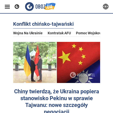
Konflikt chińsko-tajwański
Wojna Na Ukrainie
Kontratak AFU
Pomoc Wojskowa Dla U
Chiny twierdzą, że Ukraina popiera
stanowisko Pekinu w sprawie
Tajwanu: nowe szczegóły
negocjacji