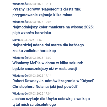
05.03.2025 19:11
Wiadomości
Pyszny i zdrowy "Napoleon" z ciasta filo:
przygotowanie zajmuje kilka minut
05.03.2025 19:05
Wiadomości
Najmodniejszy kolor manicure na wiosnę 2025:
pięć wzorów barwinka
05.03.2025 18:52
Dama
Najbardziej udane dni marca dla każdego
znaku zodiaku: horoskop
05.03.2025 18:09
Wiadomości
Wiśniowy McPie w domu w kilka sekund:
będzie smaczniejszy niż w restauracji
05.03.2025 17:14
Wiadomości
Robert Downey Jr. odmówił zagrania w "Odysei"
Christophera Nolana: jaki jest powód?
05.03.2025 17:04
Wiadomości
Joshua szykuje dla Usyka ustawkę z walką o
tytuł mistrza absolutnego