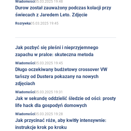
05.03.2025 19:48
Wiadomości
Durow został zauważony podczas kolacji przy
świecach z Jaredem Leto. Zdjęcie
05.03.2025 19:45
Rozrywka
Jak pozbyć się pleśni i nieprzyjemnego
zapachu w pralce: skuteczna metoda
05.03.2025 19:45
Wiadomości
Długo oczekiwany budżetowy crossover VW
tańszy od Dustera pokazany na nowych
zdjęciach
05.03.2025 19:31
Wiadomości
Jak w sekundę oddzielić śledzie od ości: prosty
life hack dla gospodyń domowych
05.03.2025 19:28
Wiadomości
Jak przycinać róże, aby kwitły intensywnie:
instrukcje krok po kroku