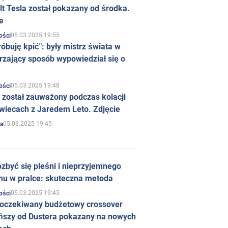
t Tesla został pokazany od środka.
e
05.03.2025 19:55
ości
róbuję kpić": były mistrz świata w
rzający sposób wypowiedział się o
05.03.2025 19:48
ości
 został zauważony podczas kolacji
wiecach z Jaredem Leto. Zdjęcie
05.03.2025 19:45
a
zbyć się pleśni i nieprzyjemnego
hu w pralce: skuteczna metoda
05.03.2025 19:45
ości
 oczekiwany budżetowy crossover
ńszy od Dustera pokazany na nowych