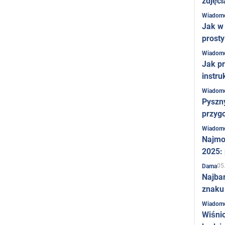
zdjęci
Wiadom
Jak w 
prost
Wiadom
Jak pr
instru
Wiadom
Pyszny
przygo
Wiadom
Najmo
2025:
05
Dama
Najba
znaku
Wiadom
Wiśni