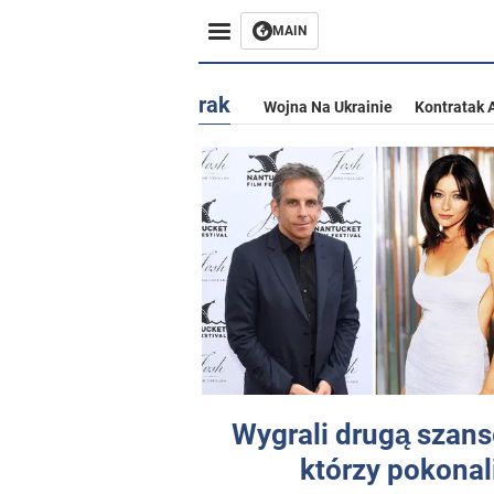
MAIN
rak
Wojna Na Ukrainie
Kontratak 
Wygrali drugą szans
którzy pokonali