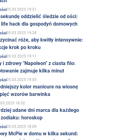
ach
05.03.2025 19:31
ości
sekundę oddzielić śledzie od ości:
y life hack dla gospodyń domowych
05.03.2025 19:28
ości
zycinać róże, aby kwitły intensywnie:
kcje krok po kroku
05.03.2025 19:11
ości
 i zdrowy "Napoleon" z ciasta filo:
towanie zajmuje kilka minut
05.03.2025 19:05
ości
dniejszy kolor manicure na wiosnę
 pięć wzorów barwinka
.03.2025 18:52
rdziej udane dni marca dla każdego
 zodiaku: horoskop
05.03.2025 18:09
ości
owy McPie w domu w kilka sekund: