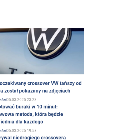
 oczekiwany crossover VW tańszy od
a został pokazany na zdjęciach
05.03.2025 23:23
ości
otować buraki w 10 minut:
awowa metoda, która będzie
iednia dla każdego
05.03.2025 19:58
ości
rywal niedrogiego crossovera