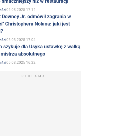
 smaczniejszy niż w restauracji
05.03.2025 17:14
ości
t Downey Jr. odmówił zagrania w
i" Christophera Nolana: jaki jest
d?
05.03.2025 17:04
ości
a szykuje dla Usyka ustawkę z walką
ł mistrza absolutnego
05.03.2025 16:22
ości
REKLAMA