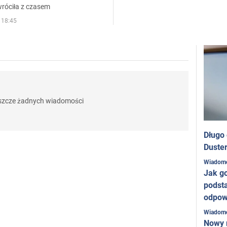
wróciła z czasem
 18:45
eszcze żadnych wiadomości
Długo
Duster
Wiadom
Jak g
podst
odpow
Wiadom
Nowy 