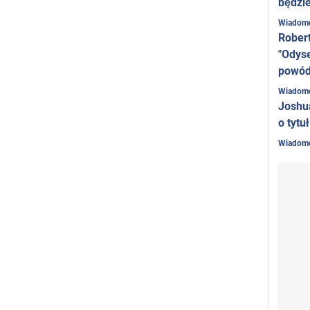
będzie
Wiadom
Rober
"Odyse
powó
Wiadom
Joshu
o tytu
Wiadom