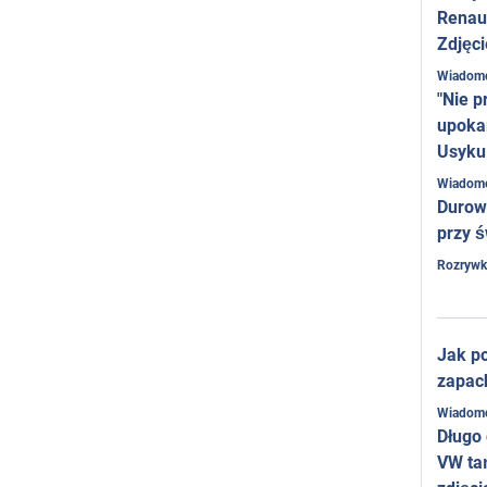
Renaul
Zdjęci
Wiadom
"Nie p
upoka
Usyku
Wiadom
Durow
przy ś
Rozrywk
Jak po
zapac
Wiadom
Długo
VW ta