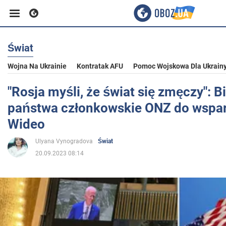
Świat
Biznes
Wojna Na Ukrainie
Kontratak AFU
Pomoc Wojskowa Dla Ukrain
Sport
"Rosja myśli, że świat się zmęczy": 
państwa członkowskie ONZ do wsparc
Rozrywka
Wideo
Ulyana Vynogradova
Świat
Życie
20.09.2023 08:14
Polityka
Społeczeństwo