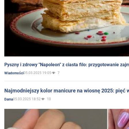
Pyszny i zdrowy "Napoleon" z ciasta filo: przygotowanie zaj
05.03.2025 19:05
7
Wiadomości
Najmodniejszy kolor manicure na wiosnę 2025: pięć
05.03.2025 18:52
10
Dama