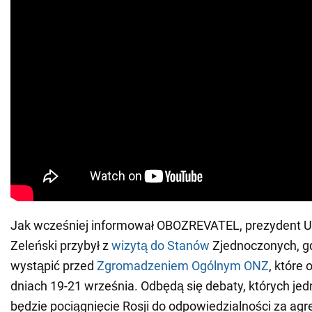
Jak wcześniej informował OBOZREVATEL, prezydent 
Zeleński przybył z
wizytą do Stanów
Zjednoczonych, gd
wystąpić przed
Zgromadzeniem Ogólnym ONZ
, które
dniach 19-21 września. Odbędą się debaty, których j
będzie pociągnięcie Rosji do odpowiedzialności za agr