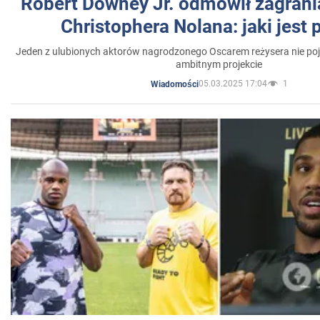
Robert Downey Jr. odmówił zagrani
Christophera Nolana: jaki jest
Jeden z ulubionych aktorów nagrodzonego Oscarem reżysera nie poja
ambitnym projekcie
05.03.2025 17:04
1
Wiadomości