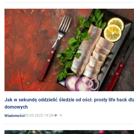
Jak w sekundę oddzielić śledzie od ości: prosty life hack d
domowych
05.03.2025 19:28
9
Wiadomości