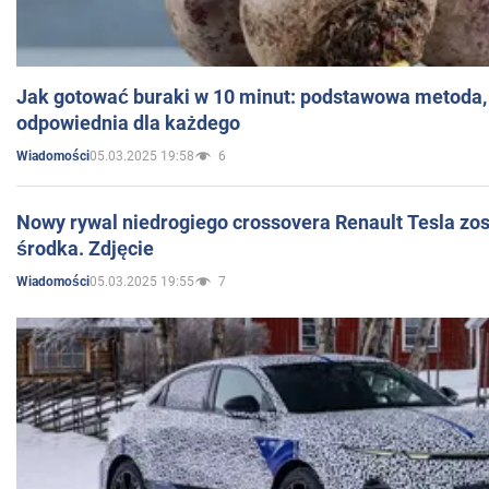
Jak gotować buraki w 10 minut: podstawowa metoda, 
odpowiednia dla każdego
05.03.2025 19:58
6
Wiadomości
Nowy rywal niedrogiego crossovera Renault Tesla zo
środka. Zdjęcie
05.03.2025 19:55
7
Wiadomości