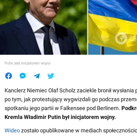
Wojna na Ukrainie
Świat
Jedzenie
Putin jest inicjatorem wojny
Kanclerz Niemiec Olaf Scholz zaciekle bronił wysłania
po tym, jak protestujący wygwizdali go podczas prze
spotkaniu jego partii w Falkensee pod Berlinem.
Podkre
Kremla Władimir Putin był inicjatorem wojny.
Wideo
zostało opublikowane w mediach społeczności