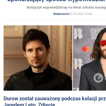
Brytyjczyk wypowiedział się na temat sukcesu naszeg
05.03.2025 19:48
Wiadomości
Durow został zauważony podczas kolacji prz
Jaredem Leto. Zdjęcie