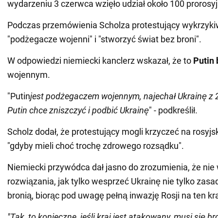
wydarzeniu 3 czerwca wzięło udział około 100 prorosyj
Podczas przemówienia Scholza protestujący wykrzykiwa
"podżegacze wojenni" i "stworzyć świat bez broni".
W odpowiedzi niemiecki kanclerz wskazał, że to
Putin 
wojennym.
"Putin
jest podżegaczem wojennym, najechał Ukrainę z 2
Putin chce zniszczyć i podbić Ukrainę
" - podkreślił.
Scholz dodał, że protestujący mogli krzyczeć na rosyjs
"gdyby mieli choć trochę zdrowego rozsądku".
Niemiecki przywódca dał jasno do zrozumienia, że nie 
rozwiązania, jak tylko wesprzeć Ukrainę nie tylko zasa
bronią, biorąc pod uwagę pełną inwazję Rosji na ten kra
"Tak, to konieczne, jeśli kraj jest atakowany, musi się b