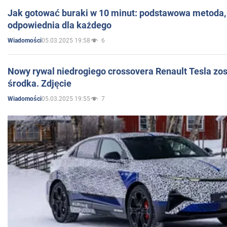
Jak gotować buraki w 10 minut: podstawowa metoda, 
odpowiednia dla każdego
05.03.2025 19:58
6
Wiadomości
Nowy rywal niedrogiego crossovera Renault Tesla zo
środka. Zdjęcie
05.03.2025 19:55
7
Wiadomości