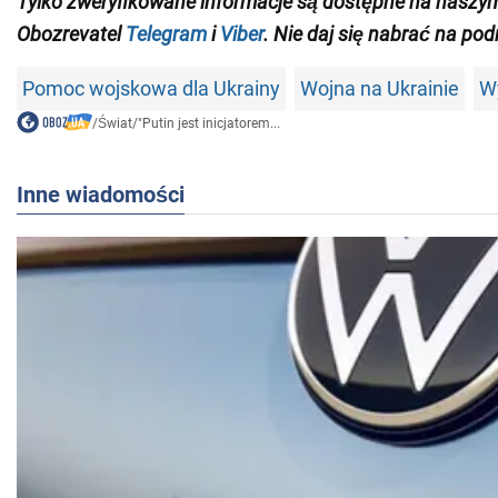
Tylko zweryfikowane informacje są dostępne na naszy
Obozrevatel
Telegram
i
Viber
. Nie daj się nabrać na pod
Pomoc wojskowa dla Ukrainy
Wojna na Ukrainie
W
/
Świat
/
"Putin jest inicjatorem...
Inne wiadomości