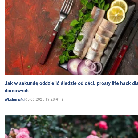
Jak w sekundę oddzielić śledzie od ości: prosty life hack d
domowych
05.03.2025 19:28
9
Wiadomości