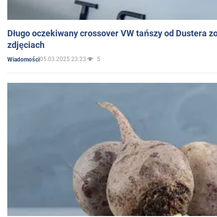
Długo oczekiwany crossover VW tańszy od Dustera zo
zdjęciach
05.03.2025 23:23
5
Wiadomości