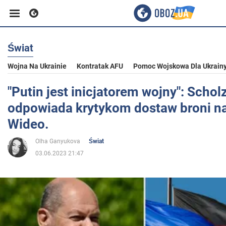
Świat
Biznes
Wojna Na Ukrainie
Kontratak AFU
Pomoc Wojskowa Dla Ukrain
Sport
"Putin jest inicjatorem wojny": Schol
odpowiada krytykom dostaw broni na
Rozrywka
Wideo.
Olha Ganyukova
Świat
Życie
03.06.2023 21:47
Polityka
Społeczeństwo