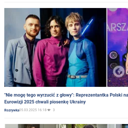
"Nie mogę tego wyrzucić z głowy": Reprezentantka Polski n
Eurowizji 2025 chwali piosenkę Ukrainy
05.03.2025 16:18
3
Rozrywka