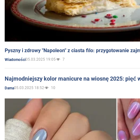
Pyszny i zdrowy "Napoleon" z ciasta filo: przygotowanie zaj
05.03.2025 19:05
7
Wiadomości
Najmodniejszy kolor manicure na wiosnę 2025: pięć
05.03.2025 18:52
10
Dama