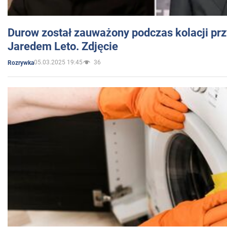
Durow został zauważony podczas kolacji prz
Jaredem Leto. Zdjęcie
05.03.2025 19:45
36
Rozrywka