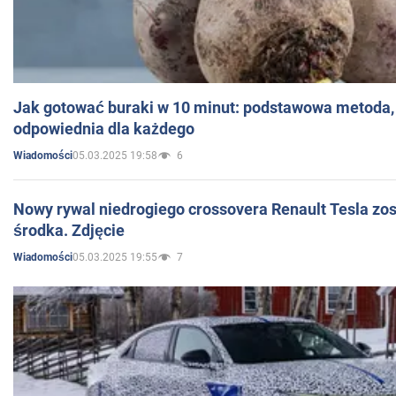
Jak gotować buraki w 10 minut: podstawowa metoda, 
odpowiednia dla każdego
05.03.2025 19:58
6
Wiadomości
Nowy rywal niedrogiego crossovera Renault Tesla zo
środka. Zdjęcie
05.03.2025 19:55
7
Wiadomości