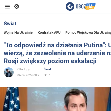
Świat
Biznes
Wojna Na Ukrainie
Kontratak AFU
Pomoc Wojskowa Dla Ukrain
Sport
"To odpowiedź na działania Putina": 
wierzą, że zezwolenie na uderzenie n
Rozrywka
Rosji zwiększy poziom eskalacji
Olha Lipyc
Świat
Życie
06.06.2024 08:25
1
Polityka
Społeczeństwo