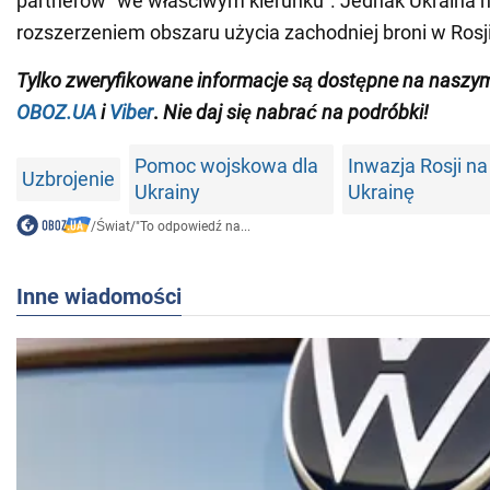
partnerów "we właściwym kierunku". Jednak Ukraina n
rozszerzeniem obszaru użycia zachodniej broni w Rosji
Tylko
zweryfikowane informacje są dostępne na naszy
OBOZ.UA
i
Viber
.
Nie daj się nabrać na podróbki!
Pomoc wojskowa dla
Inwazja Rosji na
Uzbrojenie
Ukrainy
Ukrainę
/
Świat
/
"To odpowiedź na...
Inne wiadomości