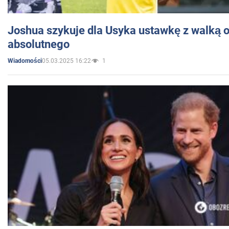
Joshua szykuje dla Usyka ustawkę z walką o 
absolutnego
05.03.2025 16:22
1
Wiadomości