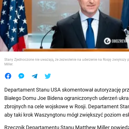
Wojna na Ukrainie
Świat
Jedzenie
Stany Zjednoczone nie uważają, że zezwolenie na uderzenie na Rosję zwiększy p
Miller.
Departament Stanu USA skomentował autoryzację prz
Białego Domu Joe Bidena ograniczonych uderzeń ukrai
zbrojnych na cele wojskowe w Rosji. Departament Sta
aby taki krok Waszyngtonu mógł zwiększyć poziom esk
Rzecznik Departamentu Stanu Matthew Miller powiedzi