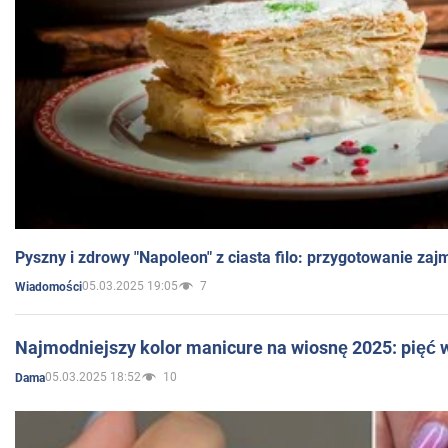
Pyszny i zdrowy "Napoleon" z ciasta filo: przygotowanie zaj
05.03.2025 19:05
7
Wiadomości
Najmodniejszy kolor manicure na wiosnę 2025: pięć
05.03.2025 18:52
10
Dama