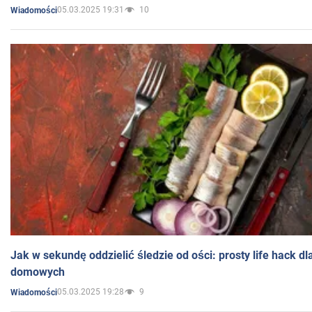
05.03.2025 19:31
10
Wiadomości
Jak w sekundę oddzielić śledzie od ości: prosty life hack d
domowych
05.03.2025 19:28
9
Wiadomości