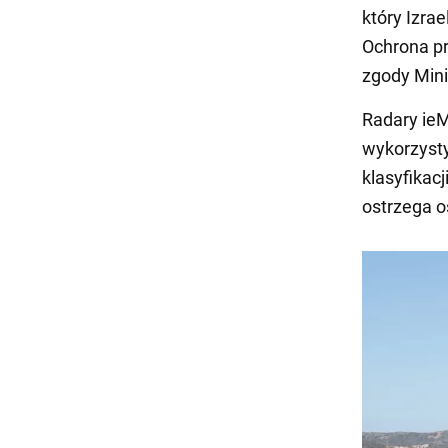
który Izra
Ochrona p
zgody Mini
Radary ie
wykorzysty
klasyfikac
ostrzega o