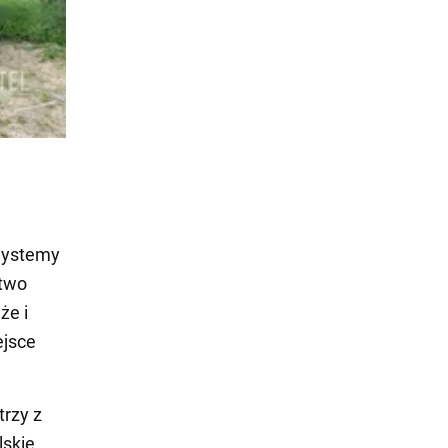
 Systemy
stwo
że i
ejsce
trzy z
lskie