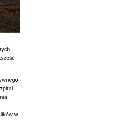
rych
ększość
nsywnego
zpital
nia
siłków w