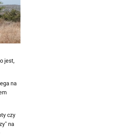
 jest,
lega na
tem
ty czy
czy" na
0