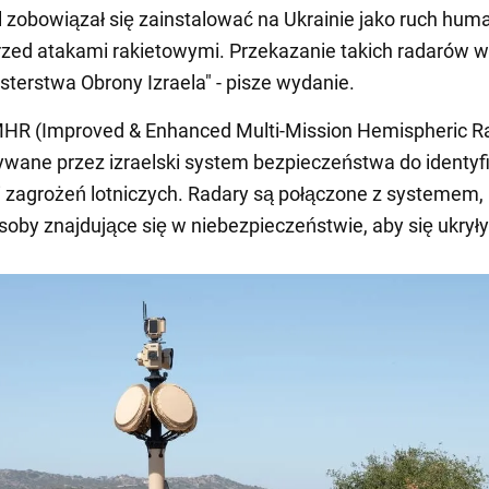
el zobowiązał się zainstalować na Ukrainie jako ruch huma
rzed atakami rakietowymi. Przekazanie takich radarów
sterstwa Obrony Izraela" - pisze wydanie.
MHR (Improved & Enhanced Multi-Mission Hemispheric Ra
wane przez izraelski system bezpieczeństwa do identyfik
ji zagrożeń lotniczych. Radary są połączone z systemem, 
soby znajdujące się w niebezpieczeństwie, aby się ukryły