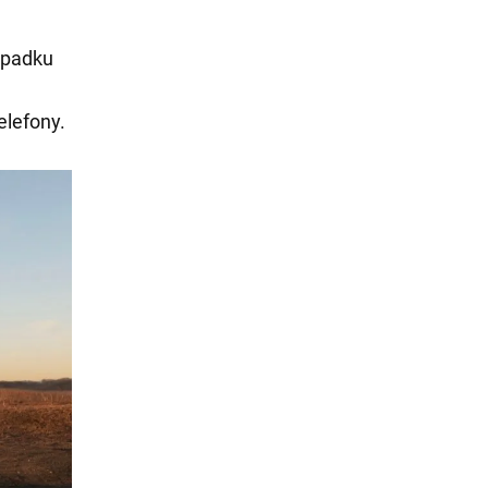
ypadku
elefony.