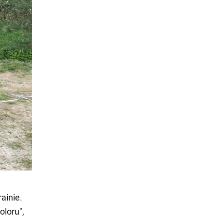
ainie.
loru",