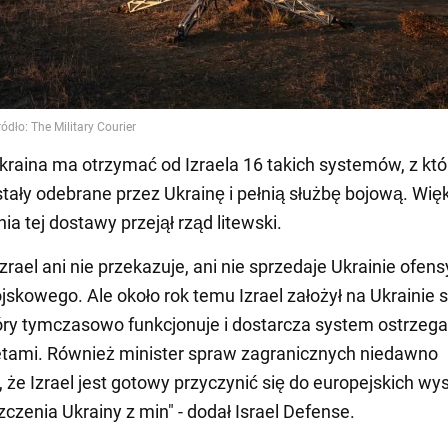
raina ma otrzymać od Izraela 16 takich systemów, z któ
ostały odebrane przez Ukrainę i pełnią służbę bojową. Wi
ia tej dostawy przejął rząd litewski.
zrael ani nie przekazuje, ani nie sprzedaje Ukrainie ofe
jskowego. Ale około rok temu Izrael założył na Ukrainie s
óry tymczasowo funkcjonuje i dostarcza system ostrzega
etami. Również minister spraw zagranicznych niedawno
, że Izrael jest gotowy przyczynić się do europejskich wy
zczenia Ukrainy z min" - dodał Israel Defense.