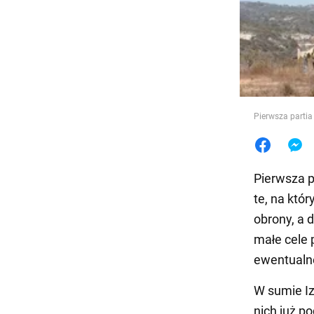
Jedzeni
Pierwsza partia 
Pierwsza p
te, na któr
obrony, a 
małe cele 
ewentualn
W sumie Iz
nich już p