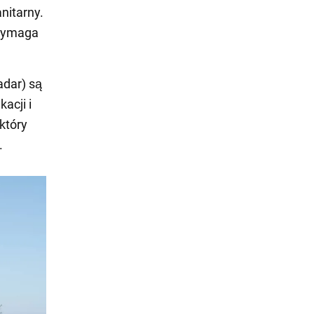
nitarny.
 wymaga
dar) są
acji i
który
.