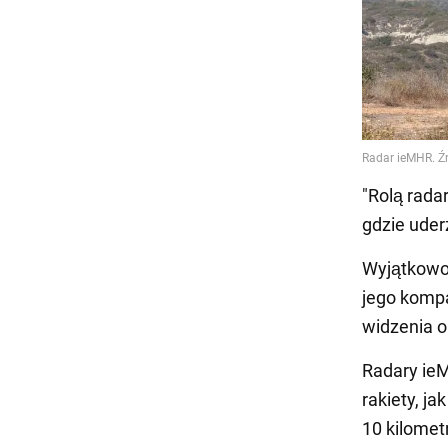
"Rolą rada
gdzie uderz
Wyjątkowo
jego komp
widzenia o
Radary ieM
rakiety, ja
10 kilometr