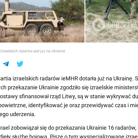
e
izraelskich radarów jest już na Ukrainie
artia izraelskich radarów ieMHR dotarła już na Ukrainę.
ych przekazanie Ukrainie zgodziło się izraelskie minister
dostawy sfinansował rząd Litwy, są w stanie wykrywać du
powietrzne, identyfikować je oraz przewidywać czas i mi
ego uderzenia.
rael zobowiązał się do przekazania Ukrainie 16 radarów, 
odjęły służbę bojową. Pisze o tym wyspecjalizowane izrae