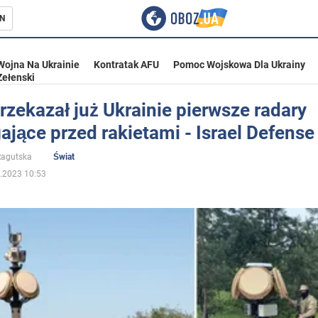
N
Wojna Na Ukrainie
Kontratak AFU
Pomoc Wojskowa Dla Ukrainy
Zełenski
przekazał już Ukrainie pierwsze radary
ające przed rakietami - Israel Defense
ka
 Ragutska
Świat
.2023 10:53
eństwo
a Ukrainie