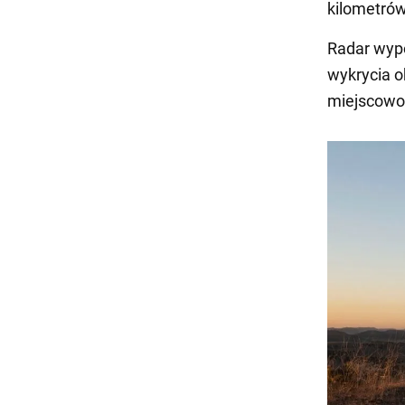
kilometrów
Radar wypo
wykrycia 
miejscowoś