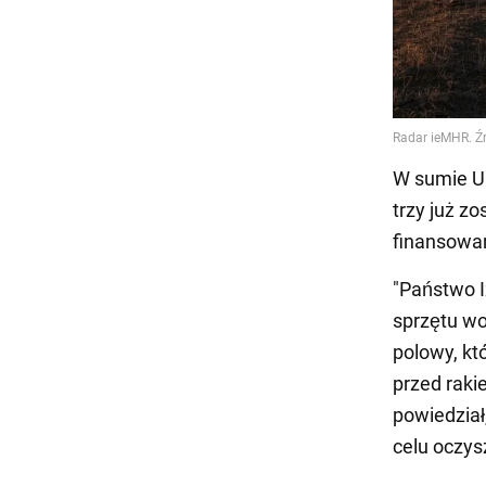
W sumie Uk
trzy już z
finansowan
"Państwo I
sprzętu wo
polowy, kt
przed raki
powiedział
celu oczys