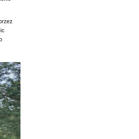
 przez
ic
o