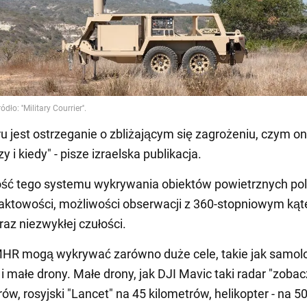
ru jest ostrzeganie o zbliżającym się zagrożeniu, czym ono
y i kiedy" - pisze izraelska publikacja.
ść tego systemu wykrywania obiektów powietrznych po
aktowości, możliwości obserwacji z 360-stopniowym ką
raz niezwykłej czułości.
HR mogą wykrywać zarówno duże cele, takie jak samolo
k i małe drony. Małe drony, jak DJI Mavic taki radar "zoba
ów, rosyjski "Lancet" na 45 kilometrów, helikopter - na 5