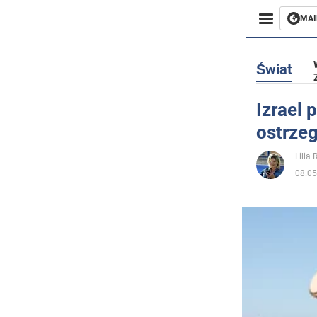
MAI
Biznes
Świat
Sport
Izrael 
ostrzeg
Rozryw
Lilia
Życie
08.05
Polityka
Społecz
Wojna n
Świat