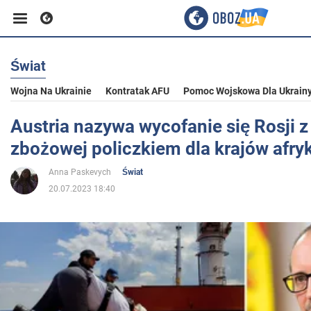
Świat
Biznes
Wojna Na Ukrainie
Kontratak AFU
Pomoc Wojskowa Dla Ukrain
Sport
Austria nazywa wycofanie się Rosji
zbożowej policzkiem dla krajów afry
Rozrywka
Anna Paskevych
Świat
20.07.2023 18:40
Życie
Polityka
Społeczeństwo