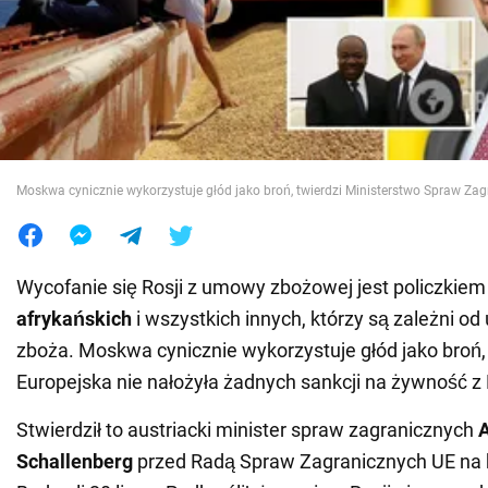
Wojna na Ukrainie
Świat
Jedzenie
Moskwa cynicznie wykorzystuje głód jako broń, twierdzi Ministerstwo Spraw Zag
Wycofanie się Rosji z umowy zbożowej jest policzkiem
afrykańskich
i wszystkich innych, którzy są zależni od
zboża. Moskwa cynicznie wykorzystuje głód jako broń
Europejska nie nałożyła żadnych sankcji na żywność z 
Stwierdził to austriacki minister spraw zagranicznych
Schallenberg
przed Radą Spraw Zagranicznych UE na 