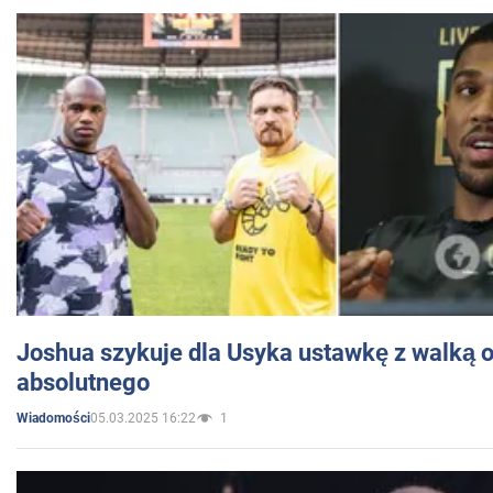
Joshua szykuje dla Usyka ustawkę z walką o 
absolutnego
05.03.2025 16:22
1
Wiadomości