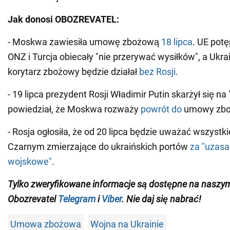
Jak donosi OBOZREVATEL:
- Moskwa zawiesiła umowę zbożową
18 lipca
. UE potę
ONZ i Turcja obiecały "nie przerywać wysiłków", a Ukra
korytarz zbożowy będzie działał
bez Rosji
.
- 19 lipca prezydent Rosji Władimir Putin skarżył się na 
powiedział, że Moskwa rozważy
powrót do
umowy zbo
- Rosja ogłosiła, że od 20 lipca będzie uważać wszystk
Czarnym zmierzające do ukraińskich portów
za "uzasa
wojskowe"
.
Tylko zweryfikowane informacje są dostępne na naszy
Obozrevatel
Telegram
i
Viber
. Nie daj się nabrać!
Umowa zbożowa
Wojna na Ukrainie