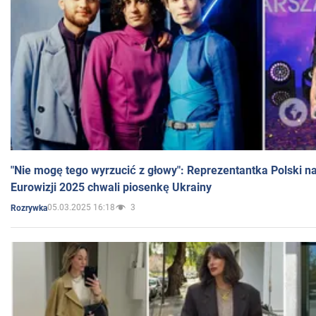
"Nie mogę tego wyrzucić z głowy": Reprezentantka Polski n
Eurowizji 2025 chwali piosenkę Ukrainy
05.03.2025 16:18
3
Rozrywka