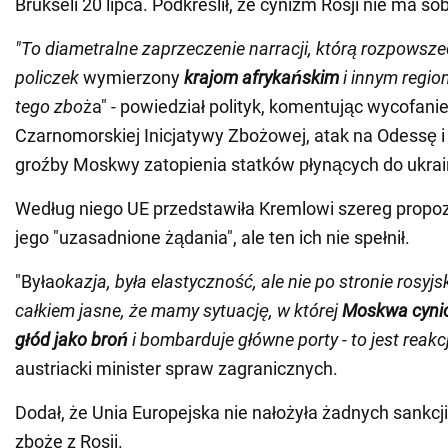
Brukseli 20 lipca. Podkreślił, że cynizm Rosji nie ma s
"To diametralne zaprzeczenie narracji, którą rozpowsze
policzek
wymierzony
krajom afrykańskim
i innym regi
tego zbo
ża" - powiedział polityk, komentując wycofanie 
Czarnomorskiej Inicjatywy Zbożowej, atak na Odessę i
groźby Moskwy zatopienia statków płynących do ukrai
Według niego UE przedstawiła Kremlowi szereg propozy
jego "uzasadnione żądania", ale ten ich nie spełnił.
"Była
okazja, była elastyczność, ale nie po stronie rosyjski
całkiem jasne, że mamy sytuację, w której
Moskwa cynic
głód jako broń
i bombarduje główne porty - to jest reakc
austriacki minister spraw zagranicznych.
Dodał, że Unia Europejska nie nałożyła żadnych sankcj
zboże z Rosji.