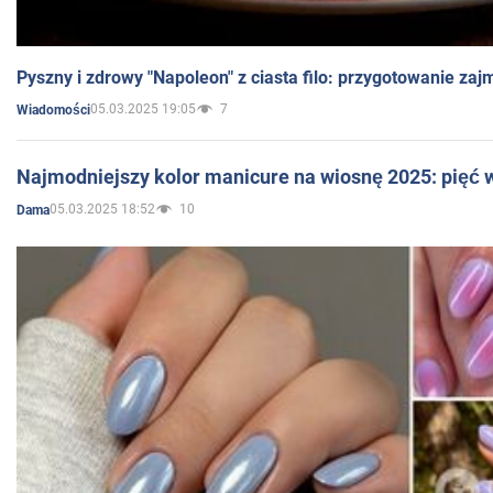
Pyszny i zdrowy "Napoleon" z ciasta filo: przygotowanie zaj
05.03.2025 19:05
7
Wiadomości
Najmodniejszy kolor manicure na wiosnę 2025: pięć
05.03.2025 18:52
10
Dama