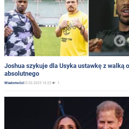
Joshua szykuje dla Usyka ustawkę z walką o 
absolutnego
05.03.2025 16:22
1
Wiadomości