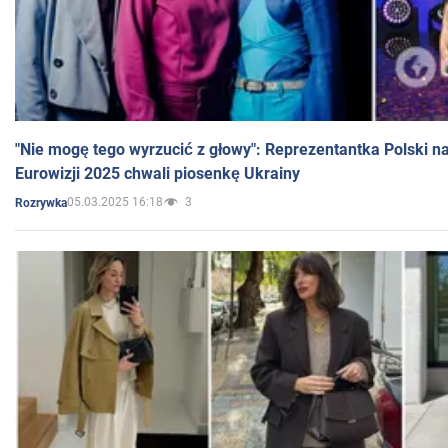
"Nie mogę tego wyrzucić z głowy": Reprezentantka Polski n
Eurowizji 2025 chwali piosenkę Ukrainy
05.03.2025 16:18
3
Rozrywka