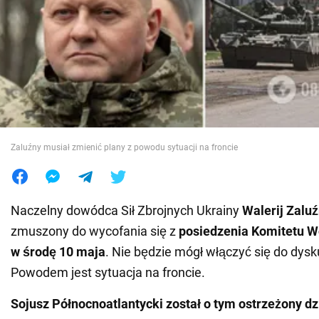
Wojna na Ukrainie
Świat
Jedzenie
Zaluźny musiał zmienić plany z powodu sytuacji na froncie
Naczelny dowódca Sił Zbrojnych Ukrainy
Walerij Zalu
zmuszony do wycofania się z
posiedzenia Komitetu 
w środę 10 maja
. Nie będzie mógł włączyć się do dysk
Powodem jest sytuacja na froncie.
Sojusz Północnoatlantycki został o tym ostrzeżony d