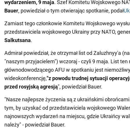
wydarzeniem, 9 maja
. Szef Komitetu Wojskowego NA
Bauer
, powiedział o tym otwierając spotkanie, podał
Uk
Zamiast tego członkowie Komitetu Wojskowego wysłuc
przedstawiciela wojskowego Ukrainy przy NATO, gene
Salkutsana
.
Admirał powiedział, że otrzymał list od Zaluzhnyy'a (n
"naszym przyjacielem") wczoraj - czyli 9 maja. List ten 
głównodowodzącego AFU w spotkaniu jest niemożliwy
wideokonferencję,
"z powodu trudnej sytuacji operacyj
przed rosyjską agresją
", powiedział Bauer.
"Nasze najlepsze życzenia są z ukraińskimi obrońcami
tym, by uzyskać od przedstawiciela wojskowego Walerij
najnowszych wydarzeń na miejscu, gdzie Ukraińcy walc
należy" - powiedział Bauer.