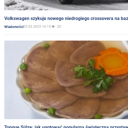
Volkswagen szykuje nowego niedrogiego crossovera na bazi
05.03.2025 16:15
20
Wiadomości
Tongue Sülze: jak ugotować popularną świąteczną przysta