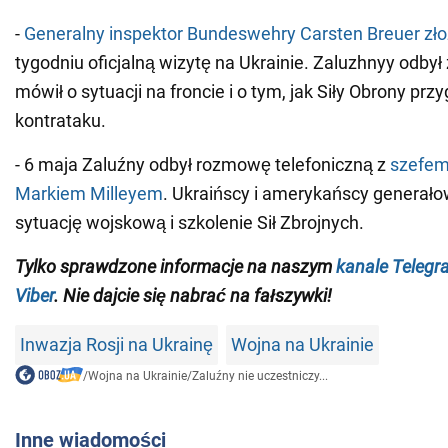
-
Generalny inspektor Bundeswehry Carsten Breuer zło
tygodniu oficjalną wizytę na Ukrainie. Zaluzhnyy odby
mówił o sytuacji na froncie i o tym, jak Siły Obrony prz
kontrataku.
- 6 maja Zaluźny odbył rozmowę telefoniczną z
szefem
Markiem Milleyem
. Ukraińscy i amerykańscy generało
sytuację wojskową i szkolenie Sił Zbrojnych.
Tylko sprawdzone informacje na naszym
kanale Telegr
Viber
. Nie dajcie się nabrać na fałszywki!
Inwazja Rosji na Ukrainę
Wojna na Ukrainie
/
Wojna na Ukrainie
/
Zaluźny nie uczestniczy...
Inne wiadomości