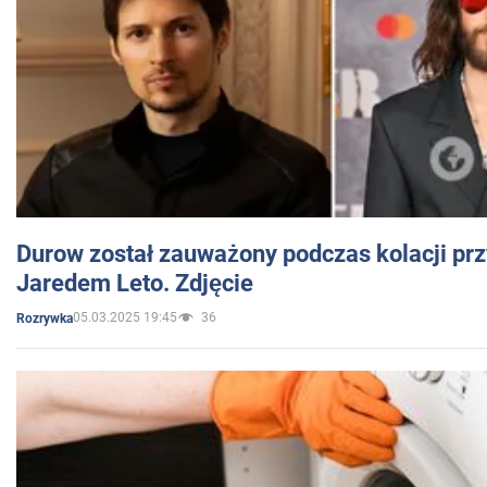
Durow został zauważony podczas kolacji prz
Jaredem Leto. Zdjęcie
05.03.2025 19:45
36
Rozrywka