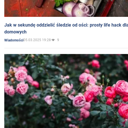
Jak w sekundę oddzielić śledzie od ości: prosty life hack d
domowych
05.03.2025 19:28
9
Wiadomości