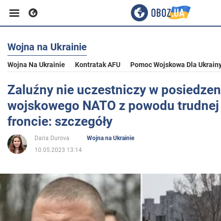
Wojna na Ukrainie
Biznes
Wojna Na Ukrainie
Kontratak AFU
Pomoc Wojskowa Dla Ukrain
Sport
Zaluźny nie uczestniczy w posiedzen
wojskowego NATO z powodu trudnej 
Rozrywka
froncie: szczegóły
Daria Durova
Wojna na Ukrainie
Życie
10.05.2023 13:14
Polityka
Społeczeństwo