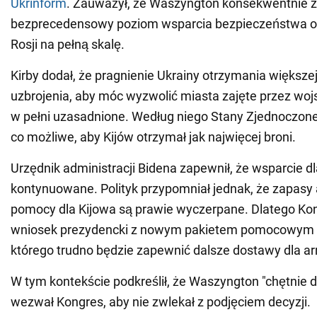
Ukrinform
. Zauważył, że Waszyngton konsekwentnie 
bezprecedensowy poziom wsparcia bezpieczeństwa od
Rosji na pełną skalę.
Kirby dodał, że pragnienie Ukrainy otrzymania większe
uzbrojenia, aby móc wyzwolić miasta zajęte przez wojsk
w pełni uzasadnione. Według niego Stany Zjednoczone
co możliwe, aby Kijów otrzymał jak najwięcej broni.
Urzędnik administracji Bidena zapewnił, że wsparcie d
kontynuowane. Polityk przypomniał jednak, że zapasy
pomocy dla Kijowa są prawie wyczerpane. Dlatego Ko
wniosek prezydencki z nowym pakietem pomocowym d
którego trudno będzie zapewnić dalsze dostawy dla arm
W tym kontekście podkreślił, że Waszyngton "chętnie da
wezwał Kongres, aby nie zwlekał z podjęciem decyzji.