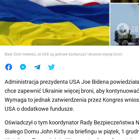
Wojna na Ukrainie
Świat
Jedzenie
Biały Dom twierdzi, że USA są gotowe dostarczyć Ukrainie więcej broni
Administracja prezydenta USA Joe Bidena powiedział
chce zapewnić Ukrainie więcej broni, aby kontynuowa
Wymaga to jednak zatwierdzenia przez Kongres wnio
USA o dodatkowe fundusze.
Oświadczył o tym koordynator Rady Bezpieczeństwa
Białego Domu John Kirby na briefingu w piątek, 1 grudn