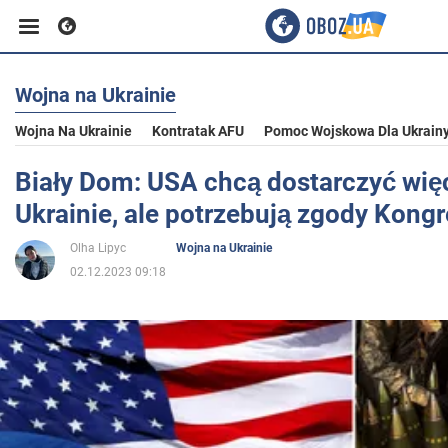
Wojna na Ukrainie
Biznes
Wojna Na Ukrainie
Kontratak AFU
Pomoc Wojskowa Dla Ukrain
Sport
Biały Dom: USA chcą dostarczyć więc
Ukrainie, ale potrzebują zgody Kong
Rozrywka
Olha Lipyc
Wojna na Ukrainie
02.12.2023 09:18
Życie
Polityka
Społeczeństwo