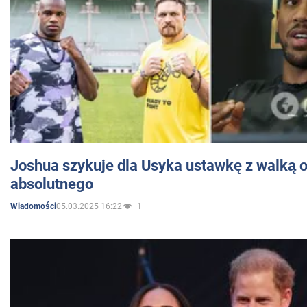
Joshua szykuje dla Usyka ustawkę z walką o 
absolutnego
05.03.2025 16:22
1
Wiadomości