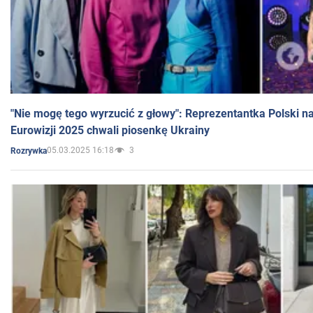
"Nie mogę tego wyrzucić z głowy": Reprezentantka Polski n
Eurowizji 2025 chwali piosenkę Ukrainy
05.03.2025 16:18
3
Rozrywka