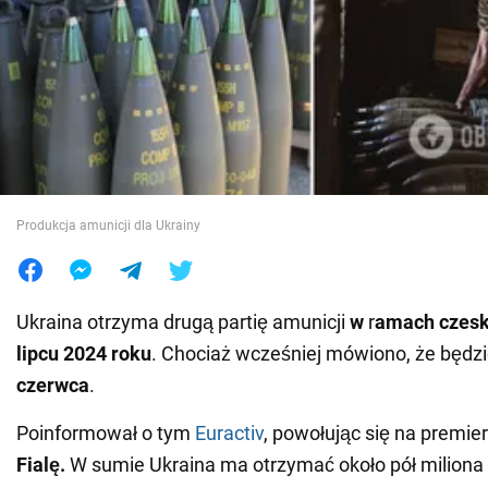
Wojna na Ukrainie
Świat
Jedzenie
Produkcja amunicji dla Ukrainy
Ukraina otrzyma drugą partię amunicji
w
r
amach czeski
lipcu 2024 roku
. Chociaż wcześniej mówiono, że będzi
czerwca
.
Poinformował o tym
Euractiv
, powołując się na premie
Fialę.
W sumie Ukraina ma otrzymać około pół miliona 