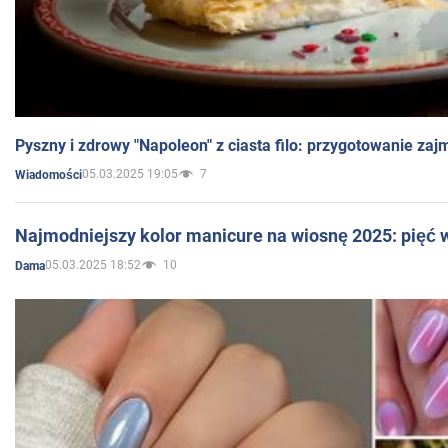
Pyszny i zdrowy "Napoleon" z ciasta filo: przygotowanie zaj
05.03.2025 19:05
7
Wiadomości
Najmodniejszy kolor manicure na wiosnę 2025: pięć
05.03.2025 18:52
10
Dama