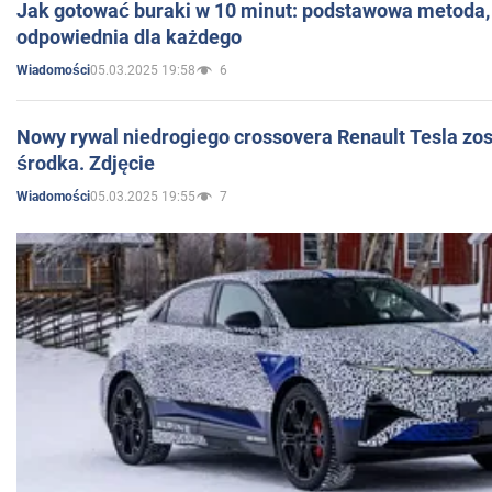
Jak gotować buraki w 10 minut: podstawowa metoda, 
odpowiednia dla każdego
05.03.2025 19:58
6
Wiadomości
Nowy rywal niedrogiego crossovera Renault Tesla zo
środka. Zdjęcie
05.03.2025 19:55
7
Wiadomości