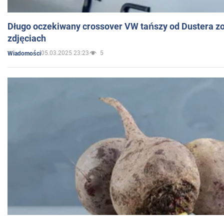
Długo oczekiwany crossover VW tańszy od Dustera zo
zdjęciach
05.03.2025 23:23
5
Wiadomości