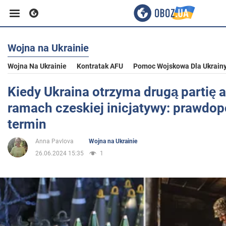
Wojna na Ukrainie
Biznes
Wojna Na Ukrainie
Kontratak AFU
Pomoc Wojskowa Dla Ukrain
Sport
Kiedy Ukraina otrzyma drugą partię 
ramach czeskiej inicjatywy: prawdo
Rozrywka
termin
Anna Pavlova
Wojna na Ukrainie
Życie
26.06.2024 15:35
1
Polityka
Społeczeństwo