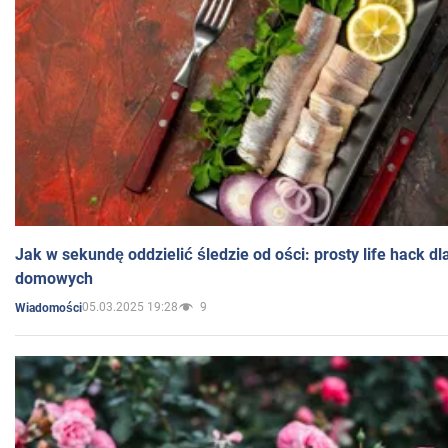
Jak w sekundę oddzielić śledzie od ości: prosty life hack d
domowych
05.03.2025 19:28
9
Wiadomości