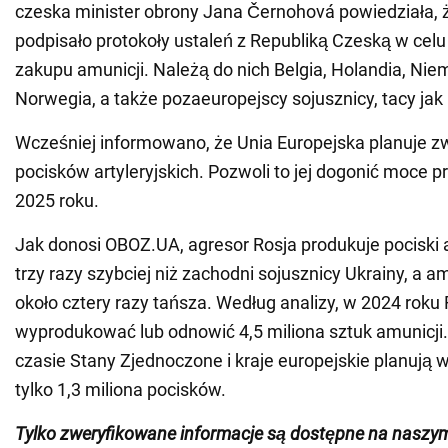
czeska minister obrony Jana Černohová powiedziała, 
podpisało protokoły ustaleń z Republiką Czeską w cel
zakupu amunicji. Należą do nich Belgia, Holandia, Niem
Norwegia, a także pozaeuropejscy sojusznicy, tacy jak
Wcześniej informowano, że Unia Europejska planuje z
pocisków artyleryjskich. Pozwoli to jej dogonić moce p
2025 roku.
Jak donosi OBOZ.UA, agresor Rosja produkuje pociski a
trzy razy szybciej niż zachodni sojusznicy Ukrainy, a am
około cztery razy tańsza. Według analizy, w 2024 roku 
wyprodukować lub odnowić 4,5 miliona sztuk amunicj
czasie Stany Zjednoczone i kraje europejskie planuj
tylko 1,3 miliona pocisków.
Tylko zweryfikowane informacje są dostępne na nasz