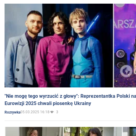
"Nie mogę tego wyrzucić z głowy": Reprezentantka Polski n
Eurowizji 2025 chwali piosenkę Ukrainy
05.03.2025 16:18
3
Rozrywka