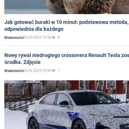
Jak gotować buraki w 10 minut: podstawowa metoda, 
odpowiednia dla każdego
05.03.2025 19:58
6
Wiadomości
Nowy rywal niedrogiego crossovera Renault Tesla zo
środka. Zdjęcie
05.03.2025 19:55
7
Wiadomości