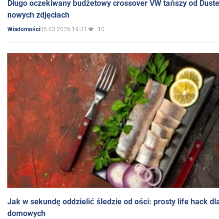
Długo oczekiwany budżetowy crossover VW tańszy od Dust
nowych zdjęciach
05.03.2025 19:31
10
Wiadomości
Jak w sekundę oddzielić śledzie od ości: prosty life hack d
domowych