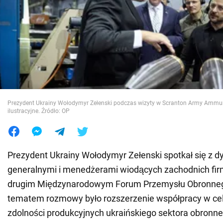
Wojna na Ukrainie
Świat
Jedzenie
Prezydent Ukrainy Wołodymyr Zełenski podczas wizyty w Scranton Army Ammuni
ilustracyjne. Źródło: OP
Prezydent Ukrainy Wołodymyr Zełenski spotkał się z d
generalnymi i menedżerami wiodących zachodnich fir
drugim Międzynarodowym Forum Przemysłu Obronne
tematem rozmowy było rozszerzenie współpracy w ce
zdolności produkcyjnych ukraińskiego sektora obronn