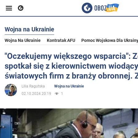
Wojna na Ukrainie
Biznes
Wojna Na Ukrainie
Kontratak AFU
Pomoc Wojskowa Dla Ukrain
Sport
"Oczekujemy większego wsparcia": Z
spotkał się z kierownictwem wiodąc
Rozrywka
światowych firm z branży obronnej. 
Lilia Ragutska
Wojna na Ukrainie
Życie
02.10.2024 20:19
1
Polityka
Społeczeństwo