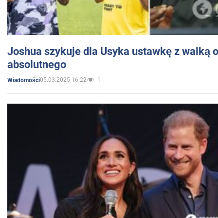
Joshua szykuje dla Usyka ustawkę z walką o 
absolutnego
05.03.2025 16:22
1
Wiadomości