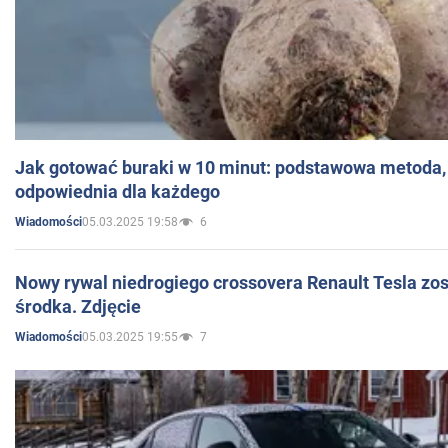
Jak gotować buraki w 10 minut: podstawowa metoda, 
odpowiednia dla każdego
05.03.2025 19:58
6
Wiadomości
Nowy rywal niedrogiego crossovera Renault Tesla zo
środka. Zdjęcie
05.03.2025 19:55
7
Wiadomości