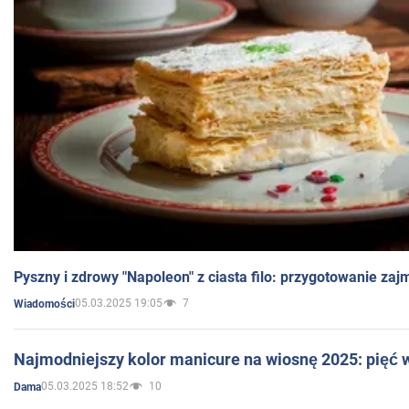
Pyszny i zdrowy "Napoleon" z ciasta filo: przygotowanie zaj
05.03.2025 19:05
7
Wiadomości
Najmodniejszy kolor manicure na wiosnę 2025: pięć
05.03.2025 18:52
10
Dama