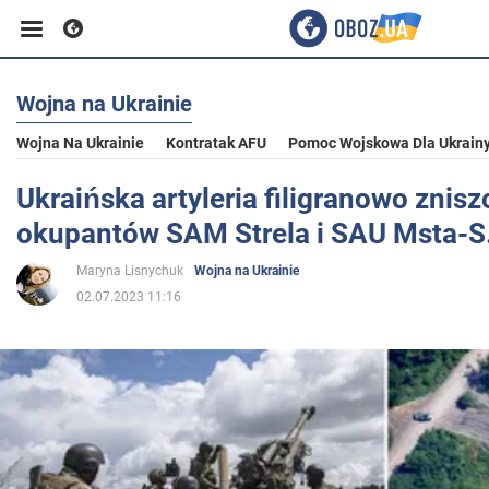
Wojna na Ukrainie
Biznes
Wojna Na Ukrainie
Kontratak AFU
Pomoc Wojskowa Dla Ukrain
Sport
Ukraińska artyleria filigranowo znisz
okupantów SAM Strela i SAU Msta-S
Rozrywka
Maryna Lisnychuk
Wojna na Ukrainie
02.07.2023 11:16
Życie
Polityka
Społeczeństwo