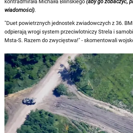
kontradmirała Michaiła Bilińskiego
(aby go zobaczyć, 
wiadomości)
.
"Duet powietrznych jednostek zwiadowczych z 36. BMP 
odpierają wrogi system przeciwlotniczy Strela i samo
Msta-S. Razem do zwycięstwa!" - skomentowali wojsk