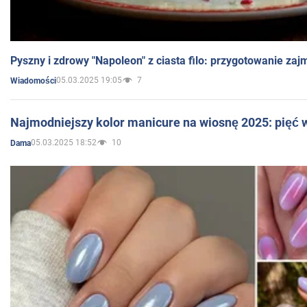
Pyszny i zdrowy "Napoleon" z ciasta filo: przygotowanie zaj
05.03.2025 19:05
7
Wiadomości
Najmodniejszy kolor manicure na wiosnę 2025: pięć
05.03.2025 18:52
10
Dama