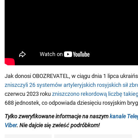
Jak donosi OBOZREVATEL, w ciągu dnia 1 lipca ukraińs
zniszczyli 26 systemów artyleryjskich rosyjskich sił zb
czerwcu 2023 roku
zniszczono rekordową liczbę takie
688 jednostek, co odpowiada dziesięciu rosyjskim bryg
Tylko zweryfikowane informacje na naszym
kanale Tel
Viber
. Nie dajcie się zwieść podróbkom!