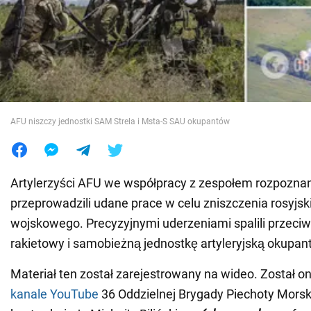
Wojna na Ukrainie
Świat
Jedzenie
AFU niszczy jednostki SAM Strela i Msta-S SAU okupantów
Artylerzyści AFU we współpracy z zespołem rozpozna
przeprowadzili udane prace w celu zniszczenia rosyjsk
wojskowego. Precyzyjnymi uderzeniami spalili przeciw
rakietowy i samobieżną jednostkę artyleryjską okupan
Materiał ten został zarejestrowany na wideo. Został 
kanale YouTube
36 Oddzielnej Brygady Piechoty Morski