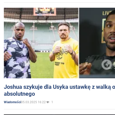
Joshua szykuje dla Usyka ustawkę z walką o 
absolutnego
05.03.2025 16:22
1
Wiadomości