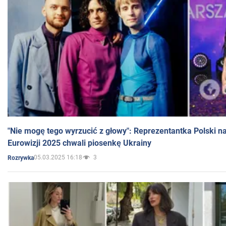
"Nie mogę tego wyrzucić z głowy": Reprezentantka Polski n
Eurowizji 2025 chwali piosenkę Ukrainy
05.03.2025 16:18
3
Rozrywka