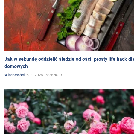
Jak w sekundę oddzielić śledzie od ości: prosty life hack d
domowych
05.03.2025 19:28
9
Wiadomości