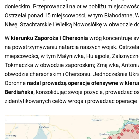
donieckim. Przeprowadził nalot w pobliżu miejscowośc
Ostrzelał ponad 15 miejscowości, w tym Błahodatne, W
Niwę, Szachtarskie i Wielką Nowosiółkę w obwodzie d
W
kierunku Zaporoża i Chersonia
wróg koncentruje sw
na powstrzymywaniu natarcia naszych wojsk. Ostrzela
miejscowości, w tym Małyniwka, Hulajpole, Zaliznyczn
Tokmaczka w obwodzie zaporoskim; Zmijiwka, Antoni
obwodzie chersońskim i Chersoniu. Jednocześnie Ukrai
Obronne
nadal prowadzą operacje ofensywne w kierun
Berdiańska
, konsolidując swoje pozycje, prowadząc ost
zidentyfikowanych celów wroga i prowadząc operacje 