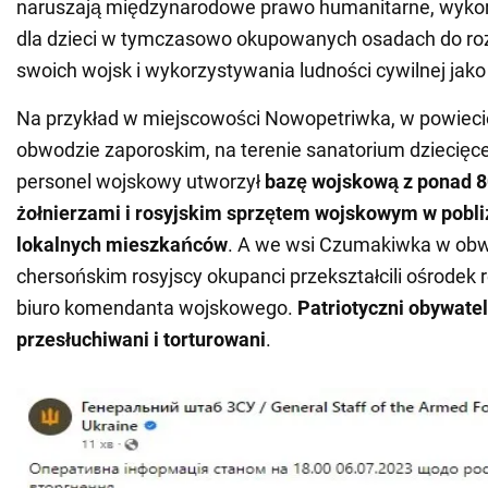
naruszają międzynarodowe prawo humanitarne, wykor
dla dzieci w tymczasowo okupowanych osadach do ro
swoich wojsk i wykorzystywania ludności cywilnej jako
Na przykład w miejscowości Nowopetriwka, w powieci
obwodzie zaporoskim, na terenie sanatorium dziecięce
personel wojskowy utworzył
bazę wojskową z ponad 8
żołnierzami i rosyjskim sprzętem wojskowym w pobl
lokalnych mieszkańców
. A we wsi Czumakiwka w ob
chersońskim rosyjscy okupanci przekształcili ośrodek 
biuro komendanta wojskowego.
Patriotyczni obywate
przesłuchiwani i torturowani
.