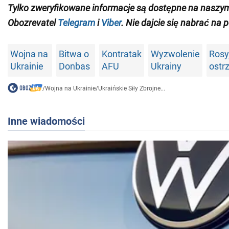
Tylko zweryfikowane informacje są dostępne na naszy
Obozrevatel
Telegram
i
Viber
. Nie dajcie się nabrać na 
Wojna na
Bitwa o
Kontratak
Wyzwolenie
Rosy
Ukrainie
Donbas
AFU
Ukrainy
ostr
/
Wojna na Ukrainie
/
Ukraińskie Siły Zbrojne...
Inne wiadomości