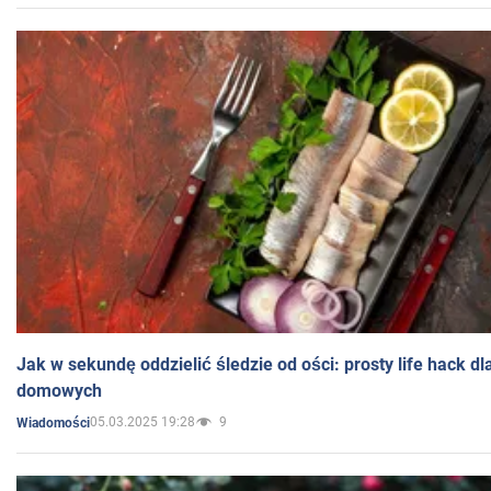
Jak w sekundę oddzielić śledzie od ości: prosty life hack d
domowych
05.03.2025 19:28
9
Wiadomości