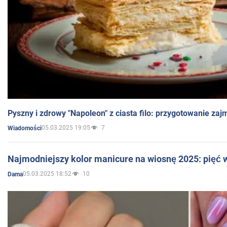
Pyszny i zdrowy "Napoleon" z ciasta filo: przygotowanie zaj
05.03.2025 19:05
7
Wiadomości
Najmodniejszy kolor manicure na wiosnę 2025: pięć
05.03.2025 18:52
10
Dama