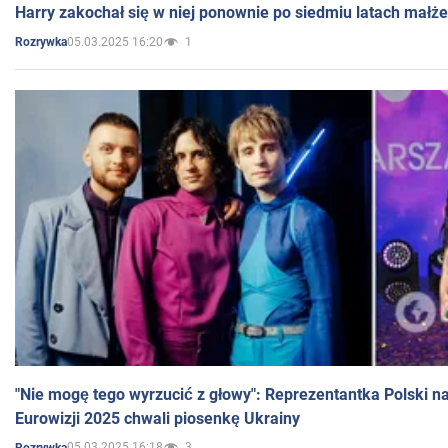
Harry zakochał się w niej ponownie po siedmiu latach małż
05.03.2025 16:20
1
Rozrywka
"Nie mogę tego wyrzucić z głowy": Reprezentantka Polski n
Eurowizji 2025 chwali piosenkę Ukrainy
05.03.2025 16:18
3
Rozrywka