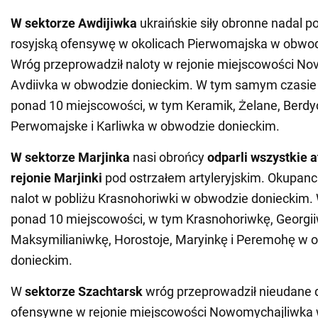
W sektorze Awdijiwka
ukraińskie siły obronne nadal 
rosyjską ofensywę w okolicach Pierwomajska w obwod
Wróg przeprowadził naloty w rejonie miejscowości Nov
Avdiivka w obwodzie donieckim. W tym samym czasie 
ponad 10 miejscowości, w tym Keramik, Żelane, Berdyc
Perwomajske i Karliwka w obwodzie donieckim.
W sektorze Marjinka
nasi obrońcy
odparli wszystkie 
rejonie Marjinki
pod ostrzałem artyleryjskim. Okupanci
nalot w pobliżu Krasnohoriwki w obwodzie donieckim. 
ponad 10 miejscowości, w tym Krasnohoriwkę, Georgi
Maksymilianiwkę, Horostoje, Maryinkę i Peremohę w 
donieckim.
W
sektorze Szachtarsk
wróg przeprowadził nieudane d
ofensywne w rejonie miejscowości Nowomychajliwka