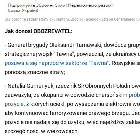
Jak donosi OBOZREVATEL:
- Generał brygady Ołeksandr Tarnawski, dowódca grup
strategicznej wojsk "Tawria", powiedział, że ukraińscy
posuwają się naprzód w sektorze "Tawria
". Rosyjskie 
ponoszą znaczne straty;
- Natalia Gumenyuk, rzecznik Sił Obronnych Południowe
zauważyła, że okupanci w obwodzie chersońskim
prób
pozycje,
z których uciekli po wysadzeniu elektrowni 
aby kontynuować terroryzowanie prawego brzegu. Je
pozycje nie nadają się do użytku, więc najeźdźcy zakł
szczególności w wieżowcach.