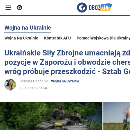
Wojna na Ukrainie
Biznes
Wojna Na Ukrainie
Kontratak AFU
Pomoc Wojskowa Dla Ukrain
Sport
Ukraińskie Siły Zbrojne umacniają z
pozycje w Zaporożu i obwodzie cher
Rozrywka
wróg próbuje przeszkodzić - Sztab G
Maryna Pohorilko
Wojna na Ukrainie
Życie
06.07.2023 20:46
Polityka
Społeczeństwo