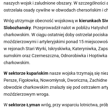
naszych wojsk i zaludnione obszary. W szczególności 
ostrzelała osady cywilne w obwodach chersońskim i 
Wróg utrzymuje obecność wojskową w
kierunkach Siv
Slobozhansky
. Przeprowadził nalot w pobliżu Hatysh
charkowskim. W ciągu ostatniej doby ostrzelał pocisk
moździerzowymi i artyleryjskimi ponad 15 miejscowośc
w rejonach Stari Wyrki, Iskryskiwka, Kateryniwka, Zap
sumskim oraz Czerneszczna, Odnorobiwka i Hoptiwka
charkowskim.
W sektorze kupańskim
nasze wojska trzymają się nie
Persze, Figołowka, Nowomłynsk, Dworiczna, Zachidne 
obwodzie charkowskim znalazły się pod ostrzałem arty
moździerzowym wroga.
W
sektorze Łyman
wróg, przy wsparciu lotnictwa, pró