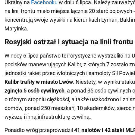
Ukrainy na
Facebooku
w dniu 6 lipca. Należy zauważyć
na linii frontu miało miejsce łącznie 20 starć bojowych 
koncentrują swoje wysiłki na kierunkach Lyman, Bakhmu
Maryinka.
Rosyjski ostrzał i sytuacja na linii frontu
W nocy 6 lipca państwo terrorystyczne wystrzeliło na 
pocisków manewrujących Kalibr, z których 7 zostało z
jednostki rakiet przeciwlotniczych i samoloty Sił Powie
Kalibr trafiły w miasto Lwów
. Niestety, w wyniku atak
zginęło 5 osób cywilnych
, a ponad 35 osób cywilnych 
o różnym stopniu ciężkości, a także uszkodzono i zni
domów, ponad 250 mieszkań, 10 akademików, sierocini
wyższe i inną infrastrukturę cywilną.
Ponadto wróg przeprowadził
41 nalotów i 42 ataki ML