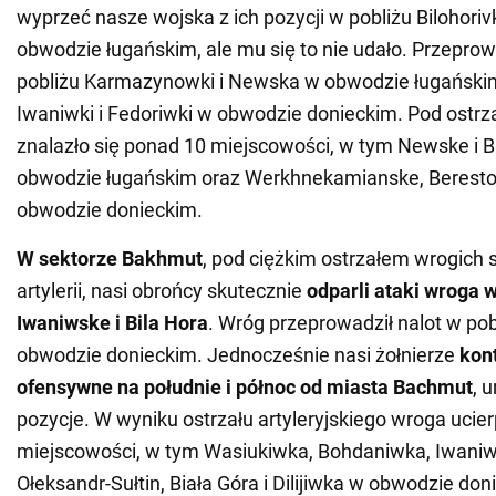
wyprzeć nasze wojska z ich pozycji w pobliżu Bilohoriv
obwodzie ługańskim, ale mu się to nie udało. Przeprow
pobliżu Karmazynowki i Newska w obwodzie ługańskim
Iwaniwki i Fedoriwki w obwodzie donieckim. Pod ostrz
znalazło się ponad 10 miejscowości, w tym Newske i B
obwodzie ługańskim oraz Werkhnekamianske, Berest
obwodzie donieckim.
W sektorze Bakhmut
, pod ciężkim ostrzałem wrogich 
artylerii, nasi obrońcy skutecznie
odparli ataki wroga 
Iwaniwske i Bila Hora
. Wróg przeprowadził nalot w po
obwodzie donieckim. Jednocześnie nasi żołnierze
kon
ofensywne na południe i północ od miasta Bachmut
, 
pozycje. W wyniku ostrzału artyleryjskiego wroga ucie
miejscowości, w tym Wasiukiwka, Bohdaniwka, Iwaniwka
Ołeksandr-Sułtin, Biała Góra i Dilijiwka w obwodzie don