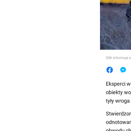
Jedzeni
ISW informuje o
Eksperci wo
obiekty wo
tyły wroga
Stwierdzo
odnotowan
obwodu ch