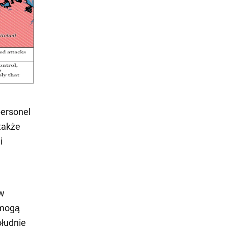
personel
 także
i
 w
 mogą
ołudnie