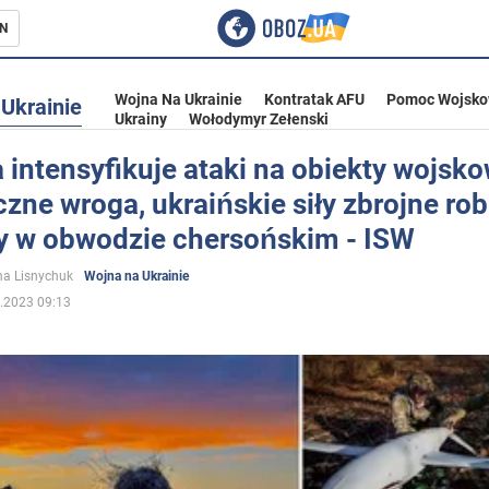
N
Wojna Na Ukrainie
Kontratak AFU
Pomoc Wojsko
Ukrainie
Ukrainy
Wołodymyr Zełenski
 intensyfikuje ataki na obiekty wojsko
czne wroga, ukraińskie siły zbrojne rob
ka
y w obwodzie chersońskim - ISW
a Lisnychuk
Wojna na Ukrainie
.2023 09:13
eństwo
a Ukrainie