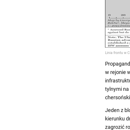
Propagandy
w rejonie w
infrastruk
tylnymi n
chersoński
Jeden z bl
kierunku d
zagrozić r