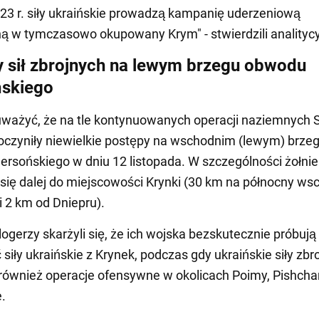
023 r. siły ukraińskie prowadzą kampanię uderzeniową
 w tymczasowo okupowany Krym" - stwierdzili analitycy
 sił zbrojnych na lewym brzegu obwodu
ńskiego
ważyć, że na tle kontynuowanych operacji naziemnych S
czyniły niewielkie postępy na wschodnim (lewym) brze
rsońskiego w dniu 12 listopada. W szczególności żołnie
 się dalej do miejscowości Krynki (30 km na północny ws
i 2 km od Dniepru).
logerzy skarżyli się, że ich wojska bezskutecznie próbują
siły ukraińskie z Krynek, podczas gdy ukraińskie siły zbr
ównież operacje ofensywne w okolicach Poimy, Pishchan
.