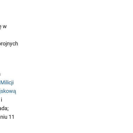
ę w
brojnych
h
ilicji
ojskową
i
ada;
niu 11