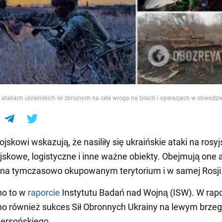
e
 atakach ukraińskich sił zbrojnych na cele wroga na tyłach i operacjach w obwodzi
jskowi wskazują, że nasiliły się ukraińskie ataki na rosyj
jskowe, logistyczne i inne ważne obiekty. Obejmują one a
 na tymczasowo okupowanym terytorium i w samej Rosji
no to w
raporcie
Instytutu Badań nad Wojną (ISW). W rapo
o również sukces Sił Obronnych Ukrainy na lewym brze
ersońskiego.