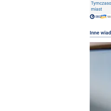
Tymczasow
miast
/
Wo
Inne wia