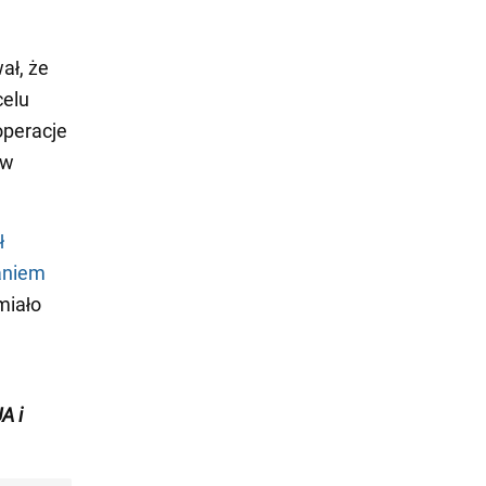
ał, że
celu
operacje
 w
ł
aniem
miało
A i