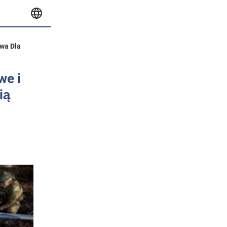
wa Dla
we i
ią