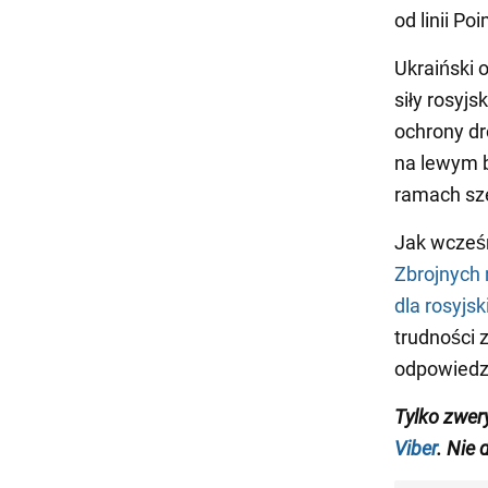
od linii P
Ukraiński
siły rosyj
ochrony dr
na lewym b
ramach sze
Jak wcześ
Zbrojnych
dla rosyjs
trudności 
odpowiedzie
Tylko zwer
Viber
. Nie 