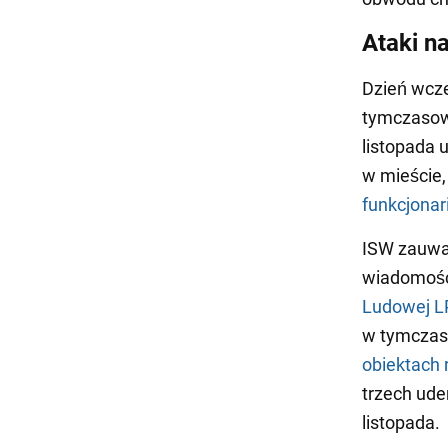
Ataki n
Dzień wcze
tymczasow
listopada 
w mieście,
funkcjonar
ISW zauwa
wiadomośc
Ludowej L
w tymczas
obiektach 
trzech uder
listopada.