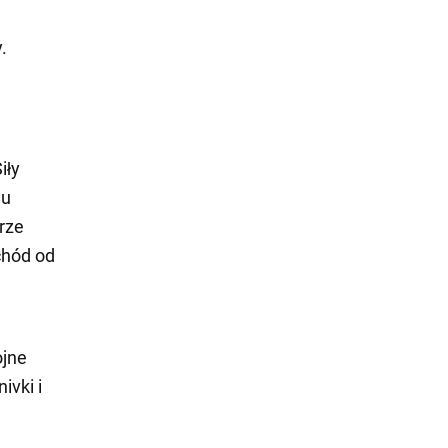
.
iły
gu
rze
chód od
ojne
ivki i