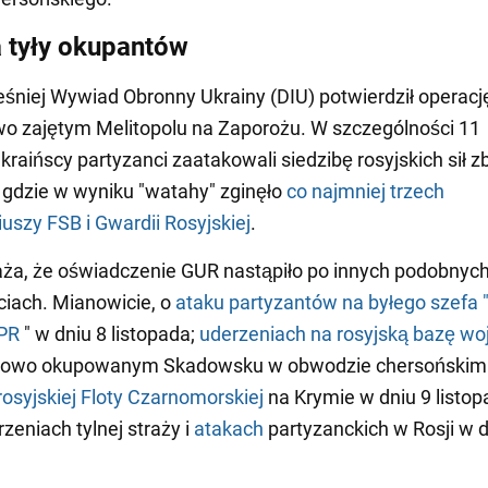
a tyły okupantów
śniej Wywiad Obronny Ukrainy (DIU) potwierdził operacj
o zajętym Melitopolu na Zaporożu. W szczególności 11
ukraińscy partyzanci zaatakowali siedzibę rosyjskich sił z
 gdzie w wyniku "watahy" zginęło
co najmniej trzech
iuszy FSB i Gwardii Rosyjskiej
.
ża, że oświadczenie GUR nastąpiło po innych podobnyc
iach. Mianowicie, o
ataku partyzantów na byłego szefa "M
PR
" w dniu 8 listopada;
uderzeniach na rosyjską bazę w
owo okupowanym Skadowsku w obwodzie chersońskim 
rosyjskiej Floty Czarnomorskiej
na Krymie w dniu 9 listop
zeniach tylnej straży i
atakach
partyzanckich w Rosji w d