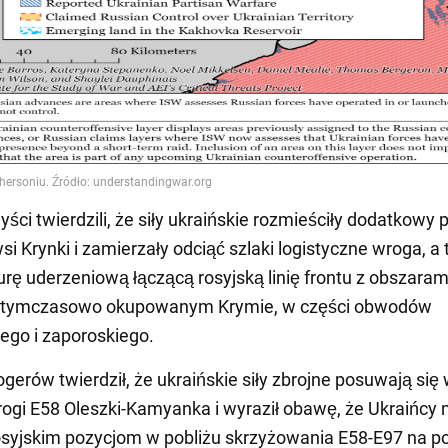
ści twierdzili, że siły ukraińskie rozmieściły dodatkowy 
si Krynki i zamierzały odciąć szlaki logistyczne wroga, a
turę uderzeniową łączącą rosyjską linię frontu z obszaram
a tymczasowo okupowanym Krymie, w części obwodów
ego i zaporoskiego.
ogerów twierdził, że ukraińskie siły zbrojne posuwają się
rogi E58 Oleszki-Kamyanka i wyraził obawę, że Ukraińcy
osyjskim pozycjom w pobliżu skrzyżowania E58-E97 na p