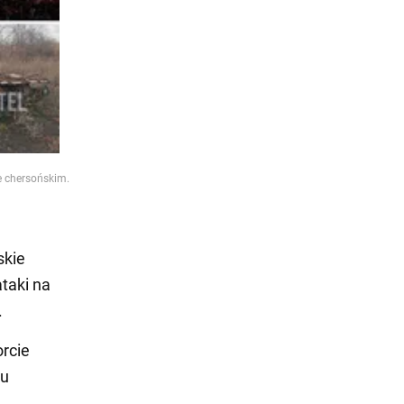
e chersońskim.
skie
taki na
.
rcie
gu