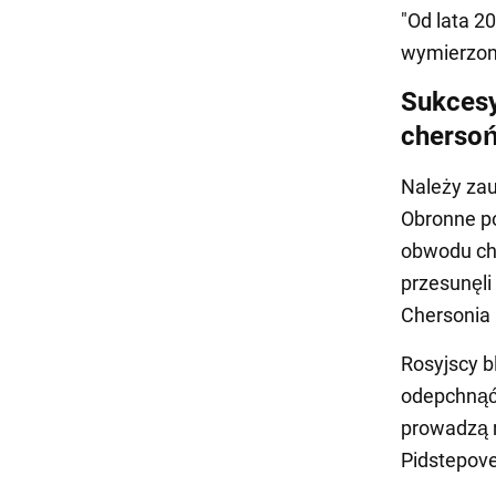
"Od lata 2
wymierzoną
Sukcesy
cherso
Należy zau
Obronne po
obwodu che
przesunęli
Chersonia 
Rosyjscy b
odepchnąć 
prowadzą r
Pidstepove