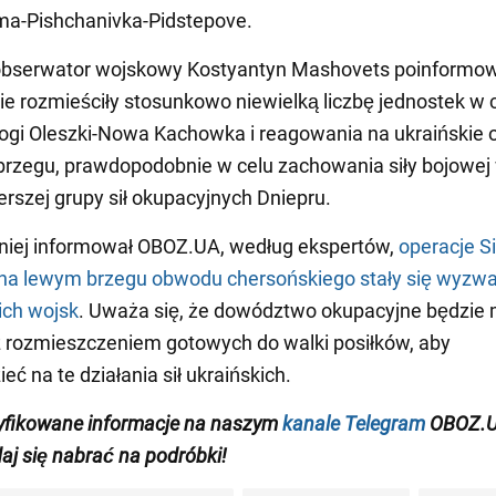
oima-Pishchanivka-Pidstepove.
 obserwator wojskowy Kostyantyn Mashovets poinformow
skie rozmieściły stosunkowo niewielką liczbę jednostek w 
ogi Oleszki-Nowa Kachowka i reagowania na ukraińskie 
rzegu, prawdopodobnie w celu zachowania siły bojowej
rszej grupy sił okupacyjnych Dniepru.
niej informował OBOZ.UA, według ekspertów,
operacje Si
 na lewym brzegu obwodu chersońskiego stały się wyzw
kich wojsk
. Uważa się, że dowództwo okupacyjne będzie 
z rozmieszczeniem gotowych do walki posiłków, aby
ć na te działania sił ukraińskich.
yfikowane informacje na naszym
kanale Telegram
OBOZ.U
daj się nabrać na podróbki!