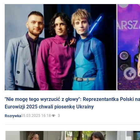
"Nie mogę tego wyrzucić z głowy": Reprezentantka Polski n
Eurowizji 2025 chwali piosenkę Ukrainy
05.03.2025 16:18
3
Rozrywka