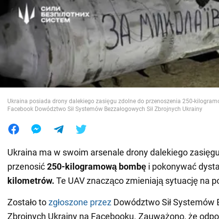
Wojna na Ukrainie
Świat
Jedzenie
Ukraina posiada drony dalekiego zasięgu zdolne do przenoszenia 250-kilogram
Facebook Dowództwo Sił Systemów Bezzałogowych Sił Zbrojnych Ukrainy
Ukraina ma w swoim arsenale drony dalekiego zasięgu
przenosić
250-kilogramową bombę
i pokonywać dyst
kilometrów.
Te UAV znacząco zmieniają sytuację na po
Zostało to
zgłoszone przez
Dowództwo Sił Systemów B
Zbrojnych Ukrainy na Facebooku. Zauważono, że odpo