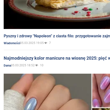
Pyszny i zdrowy "Napoleon" z ciasta filo: przygotowanie zaj
05.03.2025 19:05
7
Wiadomości
Najmodniejszy kolor manicure na wiosnę 2025: pięć
05.03.2025 18:52
10
Dama