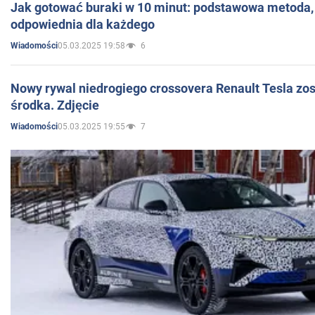
Jak gotować buraki w 10 minut: podstawowa metoda, 
odpowiednia dla każdego
05.03.2025 19:58
6
Wiadomości
Nowy rywal niedrogiego crossovera Renault Tesla zo
środka. Zdjęcie
05.03.2025 19:55
7
Wiadomości