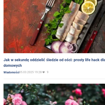
Jak w sekundę oddzielić śledzie od ości: prosty life hack d
domowych
05.03.2025 19:28
9
Wiadomości