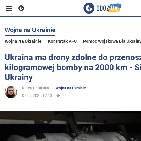
Wojna na Ukrainie
Biznes
Wojna Na Ukrainie
Kontratak AFU
Pomoc Wojskowa Dla Ukrain
Sport
Ukraina ma drony zdolne do przenos
kilogramowej bomby na 2000 km - Si
Rozrywka
Ukrainy
Katya Popliuiko
Wojna na Ukrainie
Życie
01.02.2025 17:13
22
Polityka
Społeczeństwo