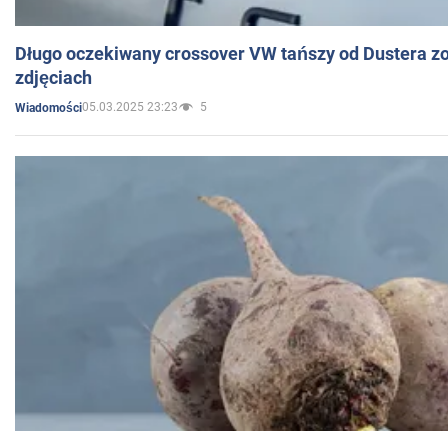
Długo oczekiwany crossover VW tańszy od Dustera zo
zdjęciach
05.03.2025 23:23
5
Wiadomości