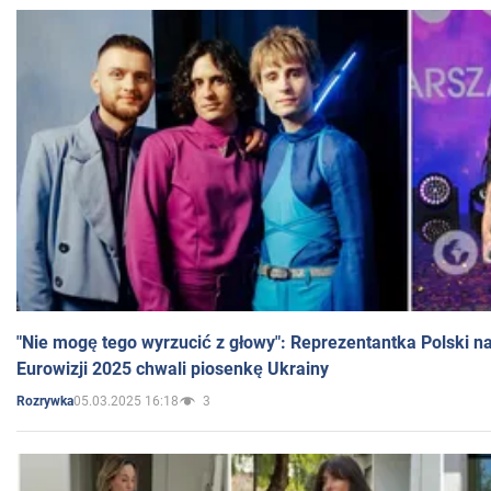
"Nie mogę tego wyrzucić z głowy": Reprezentantka Polski n
Eurowizji 2025 chwali piosenkę Ukrainy
05.03.2025 16:18
3
Rozrywka