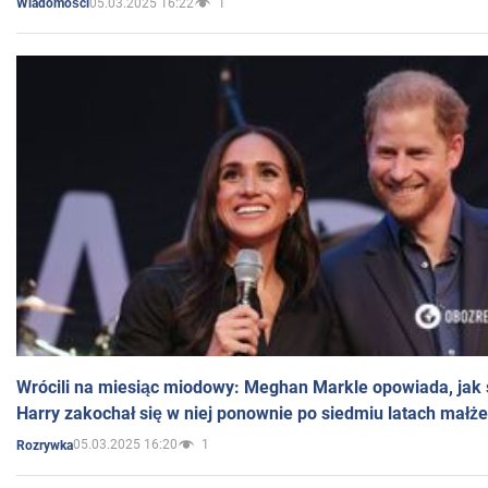
05.03.2025 16:22
1
Wiadomości
Wrócili na miesiąc miodowy: Meghan Markle opowiada, jak s
Harry zakochał się w niej ponownie po siedmiu latach małż
05.03.2025 16:20
1
Rozrywka