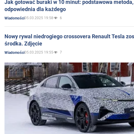
Jak gotować buraki w 10 minut: podstawowa metoda, 
odpowiednia dla każdego
05.03.2025 19:58
6
Wiadomości
Nowy rywal niedrogiego crossovera Renault Tesla zo
środka. Zdjęcie
05.03.2025 19:55
7
Wiadomości