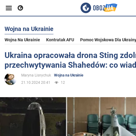
Wojna na Ukrainie
Biznes
Wojna Na Ukrainie
Kontratak AFU
Pomoc Wojskowa Dla Ukrain
Sport
Ukraina opracowała drona Sting zdo
przechwytywania Shahedów: co wi
Rozrywka
Maryna Lisnychuk
Wojna na Ukrainie
21.10.2024 20:41
12
Życie
Polityka
Społeczeństwo