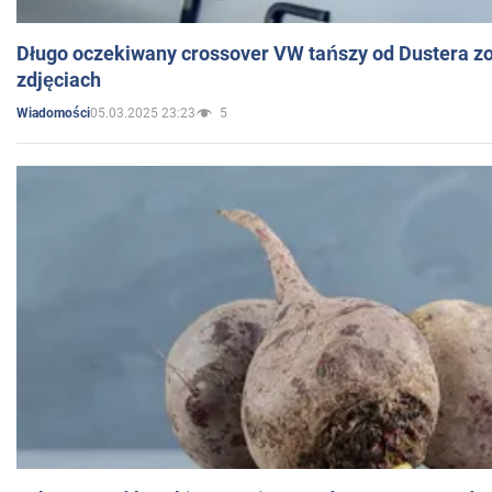
Długo oczekiwany crossover VW tańszy od Dustera zo
zdjęciach
05.03.2025 23:23
5
Wiadomości