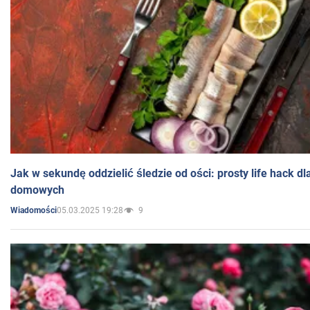
Jak w sekundę oddzielić śledzie od ości: prosty life hack d
domowych
05.03.2025 19:28
9
Wiadomości