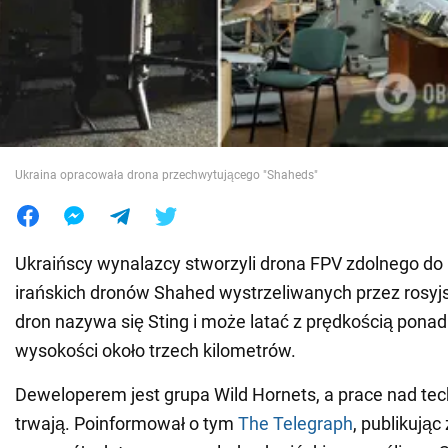
Wojna na Ukrainie
Świat
Jedzenie
Ukraina opracowała drona przechwytującego "Shaheds"
Ukraińscy wynalazcy stworzyli drona FPV zdolnego d
irańskich dronów Shahed wystrzeliwanych przez rosyjs
dron nazywa się Sting i może latać z prędkością ponad
wysokości około trzech kilometrów.
Deweloperem jest grupa Wild Hornets, a prace nad tec
trwają. Poinformował o tym
The Telegraph
, publikując