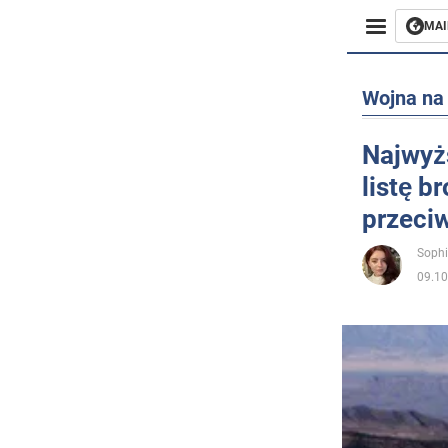
MAI
Biznes
Wojna na 
Sport
Najwyż
listę b
Rozryw
przeciw
Życie
Sophi
09.10
Polityka
Społecz
Wojna n
Świat