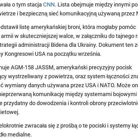
wała o tym stacja
CNN
. Lista obejmuje między innymi po
ietrze i bezpieczną sieć komunikacyjną używaną przez
edstawił listę amerykańskiej broni, która mogłaby pomóc
j armii w skuteczniejszej walce, w załączniku do tajnego 
trategii administracji Bidena dla Ukrainy. Dokument ten z
ny Kongresowi USA na początku września.
jmuje AGM-158 JASSM, amerykański precyzyjny pocisk
y wystrzeliwany z powietrza, oraz system łączności zn
sieć wymiany danych używana przez USA i NATO. Może on
nieprzerwaną komunikację między systemami bojowymi i
e przydatny do dowodzenia i kontroli obrony przeciwlotnic
ietowej.
lokrotnie zwracała się z prośbą o te pociski i systemy łą
dło medialne.