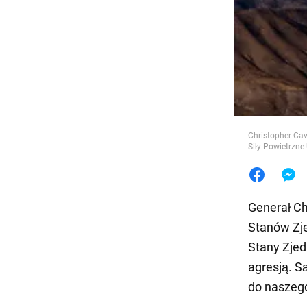
Jedzeni
Christopher Cav
Siły Powietrzne
Generał Ch
Stanów Zje
Stany Zjed
agresją. Są
do naszego