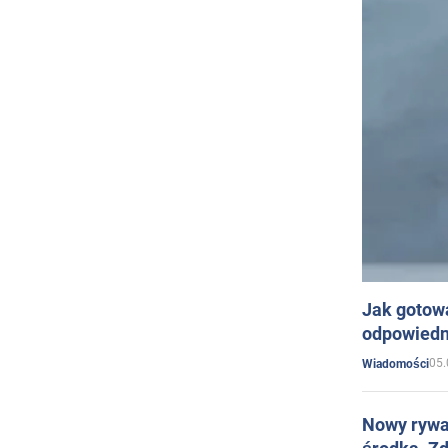
Jak gotow
odpowiedn
05.
Wiadomości
Nowy rywal