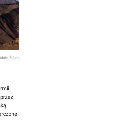
inie. Źródło:
rmii
 przez
ską
tarczone