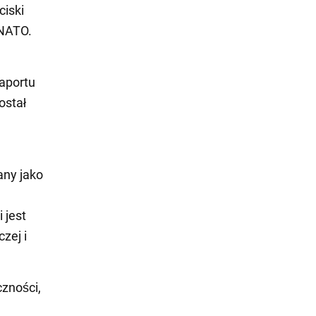
ciski
 NATO.
raportu
ostał
any jako
 jest
zej i
czności,