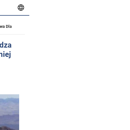
wa Dla
ądza
niej