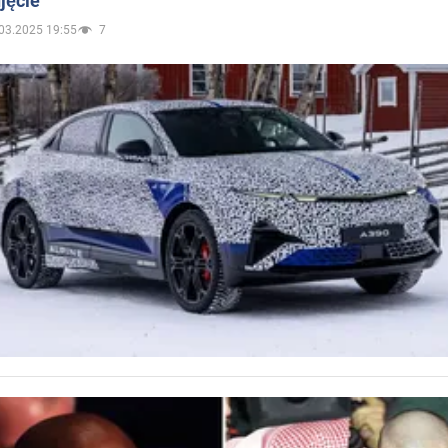
jęcie
03.2025 19:55
7