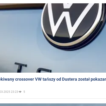
ekiwany crossover VW tańszy od Dustera został pokaza
03.2025 23:23
5