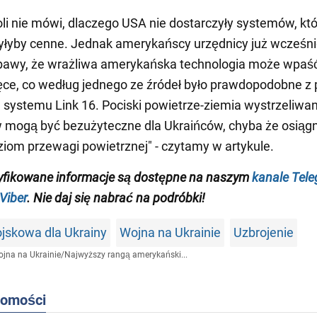
oli nie mówi, dlaczego USA nie dostarczyły systemów, któ
łyby cenne. Jednak amerykańscy urzędnicy już wcześni
obawy, że wrażliwa amerykańska technologia może wpaś
ręce, co według jednego ze źródeł było prawdopodobne 
 systemu Link 16. Pociski powietrze-ziemia wystrzeliwa
mogą być bezużyteczne dla Ukraińców, chyba że osiągn
iom przewagi powietrznej" - czytamy w artykule.
yfikowane informacje są dostępne na naszym
kanale Tel
Viber
. Nie daj się nabrać na podróbki!
skowa dla Ukrainy
Wojna na Ukrainie
Uzbrojenie
jna na Ukrainie
/
Najwyższy rangą amerykański...
domości