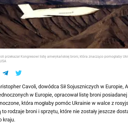
e
oli przekazał Kongresowi listę amerykańskiej broni, która znacząco pomogłaby Ukra
 USA
ristopher Cavoli, dowódca Sił Sojuszniczych w Europie, A
dnoczonych w Europie, opracował listę broni posiadanej
noczone, która mogłaby pomóc Ukrainie w walce z rosyj
 to rodzaje broni i sprzętu, które nie zostały jeszcze dos
 kraju.