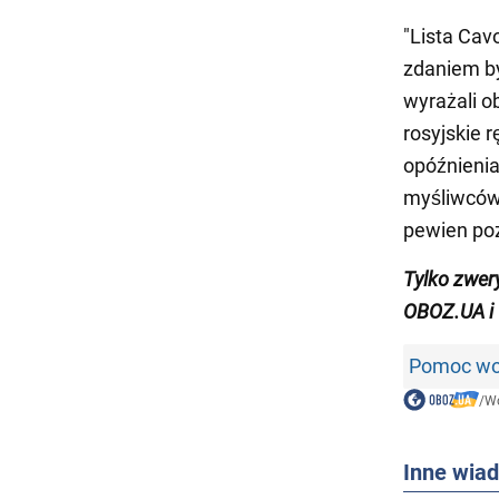
"Lista Cav
zdaniem by
wyrażali 
rosyjskie 
opóźnienia
myśliwców 
pewien poz
Tylko
zwer
OBOZ.UA i
Pomoc woj
/
Wo
Inne wia