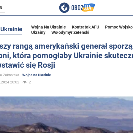
N
Wojna Na Ukrainie
Kontratak AFU
Pomoc Wojsko
Ukrainie
Ukrainy
Wołodymyr Zełenski
szy rangą amerykański generał sporz
roni, która pomogłaby Ukrainie skutecz
ka
stawić się Rosji
a Zakrevska
Wojna na Ukrainie
.2024 20:02
2
eństwo
a Ukrainie