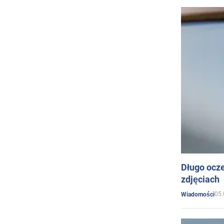
Długo ocz
zdjęciach
05.
Wiadomości