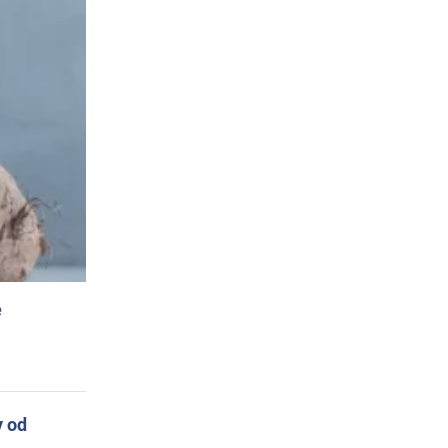
e
y od