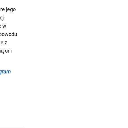
re jego
ej
ć w
z powodu
ne z
ą oni
egram