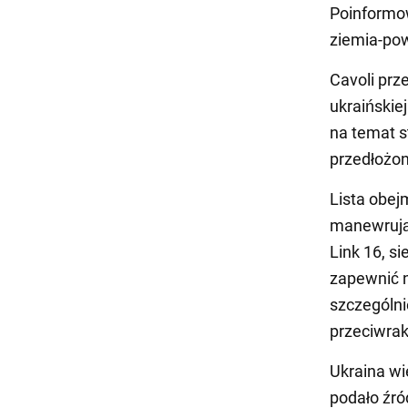
Poinformo
ziemia-pow
Cavoli prz
ukraińskie
na temat s
przedłożo
Lista obe
manewrując
Link 16, 
zapewnić 
szczególni
przeciwrak
Ukraina wie
podało źró