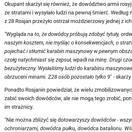
Okupant skarżył się również, że dowództwo armii rosyjsk
ze stratami i wysyłało ludzi na pewną śmierć. Według 
z 28 Rosjan przeżyło ostrzał moździerzowy jednej z ich
"Wygląda na to, że dowódcy próbują zdobyć tytuły, orde
naszym kosztem, nie myśląc o konsekwencjach, o strat
pojechać i stłumić karabin maszynowy w pewnym obsza
czołg natychmiast się zepsuł, wpadł na minę. Drugi czołg
bezużyteczny. Wysłaliśmy ludzi do karabinu maszynoweg
obrzuceni minami.
Z
28 osób pozostało tylko 9
" - skarż
Ponadto Rosjanin powiedział, że wielu zmobilizowany
zabić swoich dowódców, ale nie mogą tego zrobić, po
im strażnicy.
"Nie można zbliżyć się do
towarzyszy dowódców - wszy
ochroniarzami, dowódca pułku, dowódca batalionu. Wśr