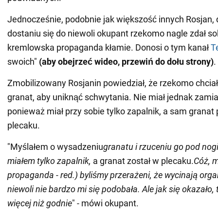
Jednocześnie, podobnie jak większość innych Rosjan, 
dostaniu się do niewoli okupant rzekomo nagle zdał so
kremlowska propaganda kłamie. Donosi o tym kanał
T
swoich"
(aby obejrzeć wideo, przewiń do dołu strony)
.
Zmobilizowany Rosjanin powiedział, że rzekomo chciał
granat, aby uniknąć schwytania. Nie miał jednak zamiar
ponieważ miał przy sobie tylko zapalnik, a sam granat 
plecaku.
"Myślałem o wysadzeniu
granatu i rzuceniu go pod nogi
miałem tylko zapalnik,
a granat został w plecaku.
Cóż, 
propaganda - red.) byliśmy przerażeni, że wycinają org
niewoli nie bardzo mi się podobała. Ale jak się okazało
więcej niż godnie
" - mówi okupant.