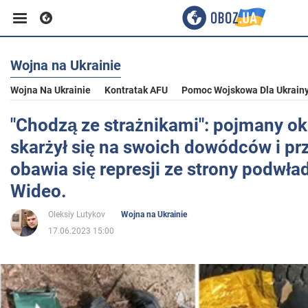
Wojna na Ukrainie
Biznes
Wojna Na Ukrainie
Kontratak AFU
Pomoc Wojskowa Dla Ukrain
Sport
"Chodzą ze strażnikami": pojmany o
skarżył się na swoich dowódców i prz
Rozrywka
obawia się represji ze strony podwła
Wideo.
Życie
Oleksiy Lutykov
Wojna na Ukrainie
17.06.2023 15:00
Polityka
Społeczeństwo