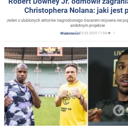
Robert Downey Jr. odmówił zagrani
Christophera Nolana: jaki jest
Jeden z ulubionych aktorów nagrodzonego Oscarem reżysera nie poja
ambitnym projekcie
05.03.2025 17:04
1
Wiadomości