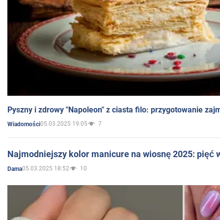
Pyszny i zdrowy "Napoleon" z ciasta filo: przygotowanie zaj
05.03.2025 19:05
7
Wiadomości
Najmodniejszy kolor manicure na wiosnę 2025: pięć
05.03.2025 18:52
10
Dama