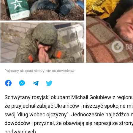
Wojna na Ukrainie
Świat
Jedzenie
Pojmany okupant skarżył się na dowódców
Schwytany rosyjski okupant Michaił Gołubiew z regionu
że przyjechał zabijać Ukraińców i niszczyć spokojne mi
swój "dług wobec ojczyzny". Jednocześnie najeźdźca 
dowódców i przyznał, że obawiają się represji ze stron
podwładnych.