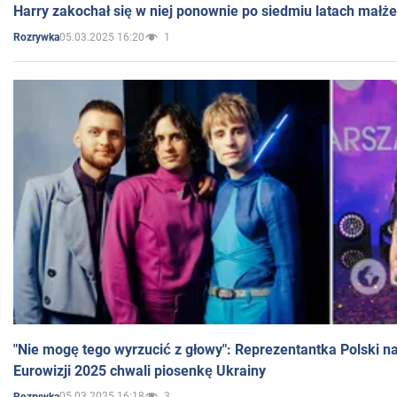
Harry zakochał się w niej ponownie po siedmiu latach małż
05.03.2025 16:20
1
Rozrywka
"Nie mogę tego wyrzucić z głowy": Reprezentantka Polski n
Eurowizji 2025 chwali piosenkę Ukrainy
05.03.2025 16:18
3
Rozrywka