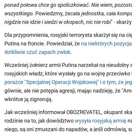
ponad połowa chce go spoliczkować. Nie wiem, pozost
wszystkiego.
Powiedzmy, że
cała jednostka, cała kompa
nigdzie nie idzie i siedzi w okopach, nic nie robi
" - skarż
Dla przypomnienia, rosyjski terrorysta skarżył się na cię
Putina na froncie. Powiedział, że
na niektórych pozycj
dotkliwie czuć zapach zwłok
.
Wcześniej żołnierz armii Putina narzekał na nieudolny 
rosyjskich władz, które wysłały go na wojnę przeciwko 
porażce "Specjalnej Operacji Wojskowej" i o tym, że jeg
gównie, ale nie potępia agresji, mając nadzieję, że "Am
wkrótce ją zignorują.
Jak wcześniej informował OBOZREVATEL, okupant skar
rodzinie na to, jak dowództwo
wysyła rosyjską armię
na
niego, są oni zmuszani do napadów, a jeśli odmówią, s