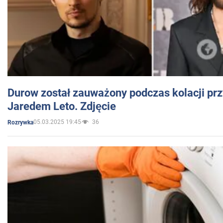
Durow został zauważony podczas kolacji prz
Jaredem Leto. Zdjęcie
05.03.2025 19:45
36
Rozrywka