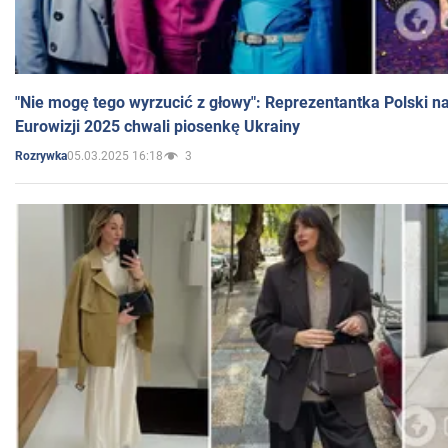
"Nie mogę tego wyrzucić z głowy": Reprezentantka Polski n
Eurowizji 2025 chwali piosenkę Ukrainy
05.03.2025 16:18
3
Rozrywka