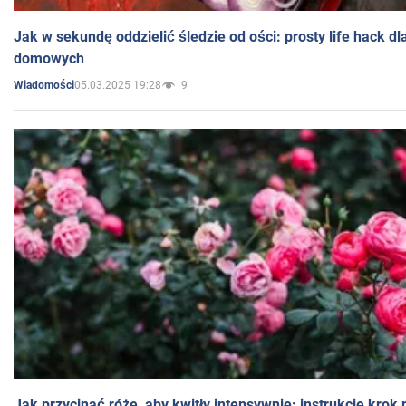
Jak w sekundę oddzielić śledzie od ości: prosty life hack d
domowych
05.03.2025 19:28
9
Wiadomości
Jak przycinać róże, aby kwitły intensywnie: instrukcje krok