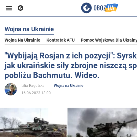
Wojna na Ukrainie
Biznes
Wojna Na Ukrainie
Kontratak AFU
Pomoc Wojskowa Dla Ukrain
Sport
"Wybijają Rosjan z ich pozycji": Syrs
jak ukraińskie siły zbrojne niszczą s
Rozrywka
pobliżu Bachmutu. Wideo.
Lilia Ragutska
Wojna na Ukrainie
Życie
16.06.2023 13:00
Polityka
Społeczeństwo