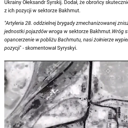
Ukrainy Ołeksandr Syrskij. Dodał, że obrońcy skuteczn
z ich pozycji w sektorze Bakhmut.
"Artyleria 28. oddzielnej brygady zmechanizowanej znis
jednostki pojazdów wroga
w sektorze Bakhmut.
Wróg st
opancerzenie w pobliżu Bachmutu, nasi żołnierze wypier
pozycji
" - skomentował Syryskyi.