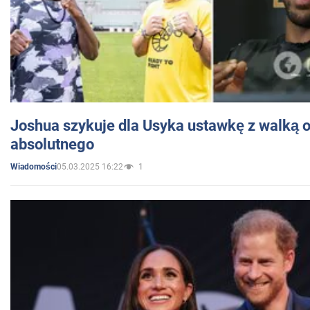
Joshua szykuje dla Usyka ustawkę z walką o 
absolutnego
05.03.2025 16:22
1
Wiadomości