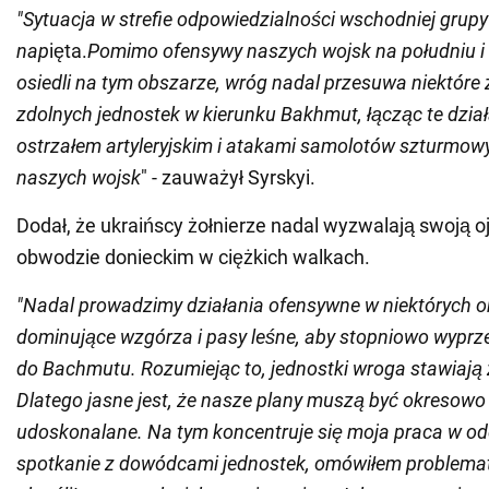
"Sytuacja w strefie odpowiedzialności wschodniej grup
nap
ięta.
Pomimo ofensywy naszych wojsk na południu i u
osiedli na tym obszarze, wróg nadal przesuwa niektóre 
zdolnych jednostek w kierunku Bakhmut, łącząc te dzia
ostrzałem artyleryjskim i atakami samolotów szturmow
naszych wojsk
" - zauważył Syrskyi.
Dodał, że ukraińscy żołnierze nadal wyzwalają swoją 
obwodzie donieckim w ciężkich walkach.
"Nadal prowadzimy działania ofensywne w niektórych 
dominujące wzgórza i pasy leśne, aby stopniowo wyprz
do Bachmutu. Rozumiejąc to, jednostki wroga stawiają z
Dlatego jasne jest, że nasze plany muszą być okresow
udoskonalane. Na tym koncentruje się moja praca w o
spotkanie z dowódcami jednostek, omówiłem problemat