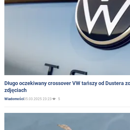
Długo oczekiwany crossover VW tańszy od Dustera zo
zdjęciach
05.03.2025 23:23
5
Wiadomości