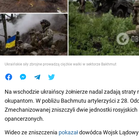
Wojna na Ukrainie
Świat
Jedzenie
Ukraińskie siły zbrojne prowadzą ciężkie walki w sektorze Bakhmut
Na wschodzie ukraińscy żołnierze nadal zadają straty 
okupantom. W pobliżu Bachmutu artylerzyści z 28. Odd
Zmechanizowanej zniszczyli dwie jednostki rosyjskic
opancerzonych.
Wideo ze zniszczenia
pokazał
dowódca Wojsk Lądowych