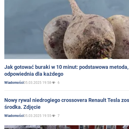
Jak gotować buraki w 10 minut: podstawowa metoda, 
odpowiednia dla każdego
05.03.2025 19:58
6
Wiadomości
Nowy rywal niedrogiego crossovera Renault Tesla zo
środka. Zdjęcie
05.03.2025 19:55
7
Wiadomości