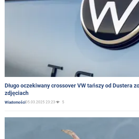
Długo oczekiwany crossover VW tańszy od Dustera zo
zdjęciach
05.03.2025 23:23
5
Wiadomości