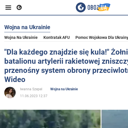
Wojna na Ukrainie
Biznes
Wojna Na Ukrainie
Kontratak AFU
Pomoc Wojskowa Dla Ukrain
Sport
"Dla każdego znajdzie się kula!" Żołn
batalionu artylerii rakietowej zniszcz
Rozrywka
przenośny system obrony przeciwlotni
Wideo
Życie
Iwanna Szepel
Wojna na Ukrainie
11.06.2023 12:37
Polityka
Społeczeństwo