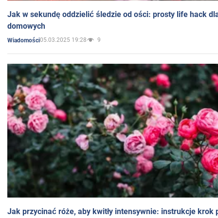
Jak w sekundę oddzielić śledzie od ości: prosty life hack d
domowych
05.03.2025 19:28
9
Wiadomości
Jak przycinać róże, aby kwitły intensywnie: instrukcje krok