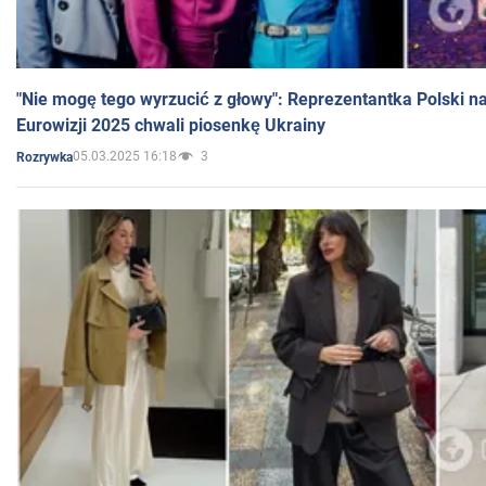
"Nie mogę tego wyrzucić z głowy": Reprezentantka Polski n
Eurowizji 2025 chwali piosenkę Ukrainy
05.03.2025 16:18
3
Rozrywka