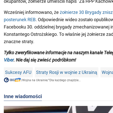
okupantów, żołnierze umieścili napis "Za HPP Kachowk
Wcześniej informowano, że
żołnierze 30 Brygady zniszc
posterunek REB
. Odpowiednie wideo zostało opubliko
Facebooku 30. oddzielnej brygady zmechanizowanej im
Konstantego Ostrożskiego. To właśnie jej żołnierze za
znaczne straty.
Tylko zweryfikowane informacje na naszym kanale Tel
Viber
. Nie daj się zwieść podróbkom!
Sukcesy AFU
Straty Rosji w wojnie z Ukrainą
Wojna
/
Wojna na Ukrainie
/
"Dla każdego znajdzie...
Inne wiadomości