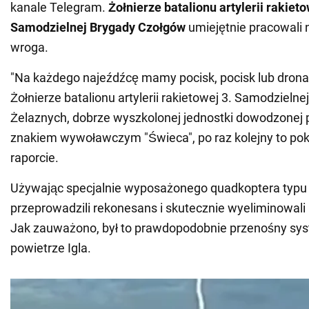
kanale Telegram.
Żołnierze batalionu artylerii rakieto
Samodzielnej Brygady Czołgów
umiejętnie pracowali 
wroga.
"Na każdego najeźdźcę mamy pocisk, pocisk lub dron
Żołnierze batalionu artylerii rakietowej 3. Samodzieln
Żelaznych, dobrze wyszkolonej jednostki dowodzonej p
znakiem wywoławczym "Świeca", po raz kolejny to poka
raporcie.
Używając specjalnie wyposażonego quadkoptera typu
przeprowadzili rekonesans i skutecznie wyeliminowa
Jak zauważono, był to prawdopodobnie przenośny syst
powietrze Igla.