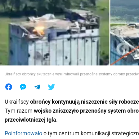
Wojna na Ukrainie
Świat
Jedzenie
Ukraińscy obrońcy skutecznie wyeliminowali przenośne systemy obrony przeciw
Ukraińscy
obrońcy kontynuują niszczenie siły roboczej
Tym razem
wojsko zniszczyło przenośny system obr
przeciwlotniczej Igla
.
Poinformowało
o tym centrum komunikacji strategicz