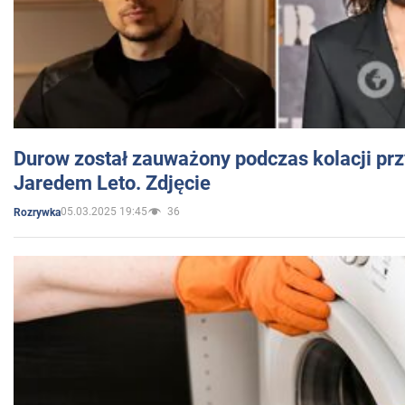
Durow został zauważony podczas kolacji prz
Jaredem Leto. Zdjęcie
05.03.2025 19:45
36
Rozrywka