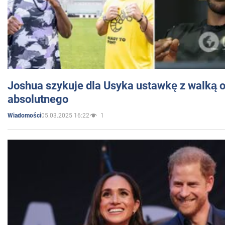
Joshua szykuje dla Usyka ustawkę z walką o 
absolutnego
05.03.2025 16:22
1
Wiadomości