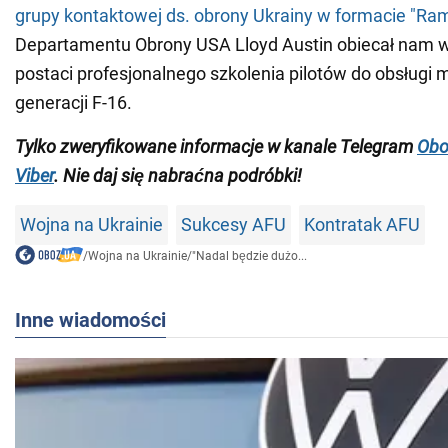
grupy kontaktowej ds. obrony Ukrainy w formacie "Ra
Departamentu Obrony USA Lloyd Austin obiecał nam w
postaci profesjonalnego szkolenia pilotów do obsługi
generacji F-16.
Tylko zweryfikowane informacje w kanale Telegram
Obo
Viber
.
Nie
daj się nabrać
na podróbki!
Wojna na Ukrainie
Sukcesy AFU
Kontratak AFU
/
Wojna na Ukrainie
/
"Nadal będzie dużo...
Inne wiadomości