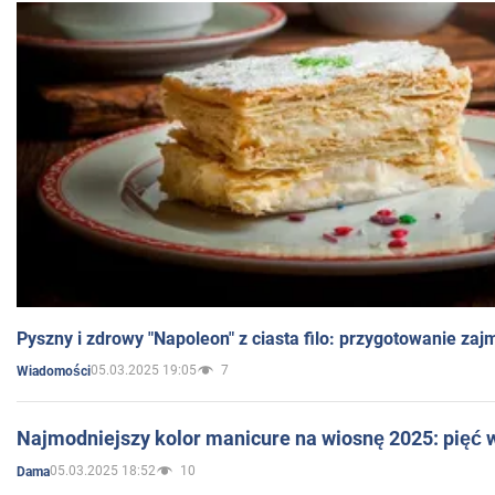
Pyszny i zdrowy "Napoleon" z ciasta filo: przygotowanie zaj
05.03.2025 19:05
7
Wiadomości
Najmodniejszy kolor manicure na wiosnę 2025: pięć
05.03.2025 18:52
10
Dama