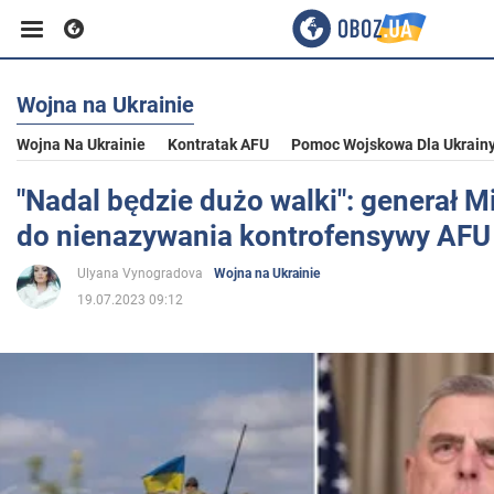
Wojna na Ukrainie
Biznes
Wojna Na Ukrainie
Kontratak AFU
Pomoc Wojskowa Dla Ukrain
Sport
"Nadal będzie dużo walki": generał Mi
do nienazywania kontrofensywy AFU
Rozrywka
Ulyana Vynogradova
Wojna na Ukrainie
19.07.2023 09:12
Życie
Polityka
Społeczeństwo