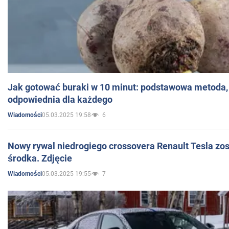
Jak gotować buraki w 10 minut: podstawowa metoda, 
odpowiednia dla każdego
05.03.2025 19:58
6
Wiadomości
Nowy rywal niedrogiego crossovera Renault Tesla zo
środka. Zdjęcie
05.03.2025 19:55
7
Wiadomości