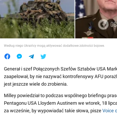
Wojna na Ukrainie
Świat
Jedzenie
Według niego Ukraińcy mogą aktywować dodatkowe zdolności bojowe.
Generał i szef Połączonych Szefów Sztabów USA Mark
zaapelował, by nie nazywać kontrofensywy AFU poraż
jest jeszcze wiele do zrobienia.
Milley powiedział to podczas wspólnego briefingu pr
Pentagonu USA Lloydem Austinem we wtorek, 18 lipca.
za wcześnie, by wypowiadać takie słowa, pisze
Voice 