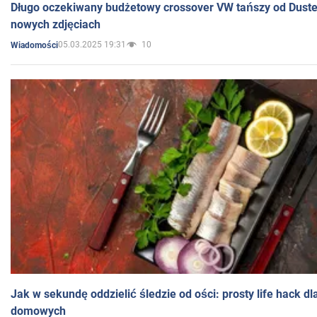
Długo oczekiwany budżetowy crossover VW tańszy od Dust
nowych zdjęciach
05.03.2025 19:31
10
Wiadomości
Jak w sekundę oddzielić śledzie od ości: prosty life hack d
domowych