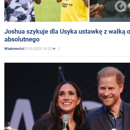
Joshua szykuje dla Usyka ustawkę z walką o 
absolutnego
05.03.2025 16:22
1
Wiadomości