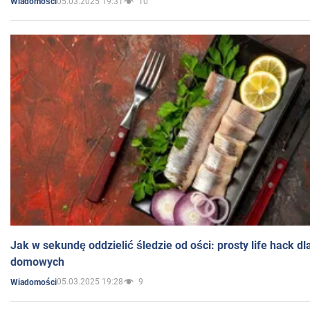
05.03.2025 19:31
10
Wiadomości
Jak w sekundę oddzielić śledzie od ości: prosty life hack d
domowych
05.03.2025 19:28
9
Wiadomości