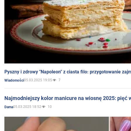
Pyszny i zdrowy "Napoleon" z ciasta filo: przygotowanie zaj
05.03.2025 19:05
7
Wiadomości
Najmodniejszy kolor manicure na wiosnę 2025: pięć
05.03.2025 18:52
10
Dama