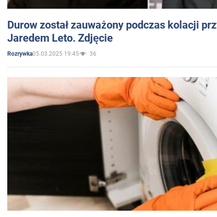
Durow został zauważony podczas kolacji prz
Jaredem Leto. Zdjęcie
05.03.2025 19:45
36
Rozrywka