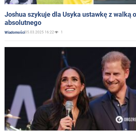
Joshua szykuje dla Usyka ustawkę z walką o 
absolutnego
05.03.2025 16:22
1
Wiadomości