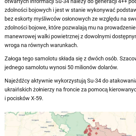
otwartych informacji Su-34 należy do generacji 4++ 
zdolności bojowych i jest w stanie wykonywać podst
bez eskorty myśliwców osłonowych ze względu na sw
zdolności bojowe, które pozwalają mu na prowadzenie
manewrowej walki powietrznej z dowolnymi dostępny
wroga na równych warunkach.
Załoga tego samolotu składa się z dwóch osób. Szac
jednego samolotu wynosi 50 milionów dolarów.
Najeźdźcy aktywnie wykorzystują Su-34 do atakowania
ukraińskich żołnierzy na froncie za pomocą kierowany
i pocisków X-59.