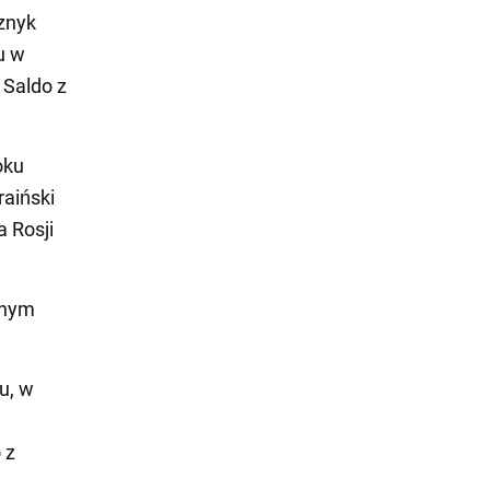
znyk
u w
 Saldo z
oku
raiński
a Rosji
snym
u, w
 z