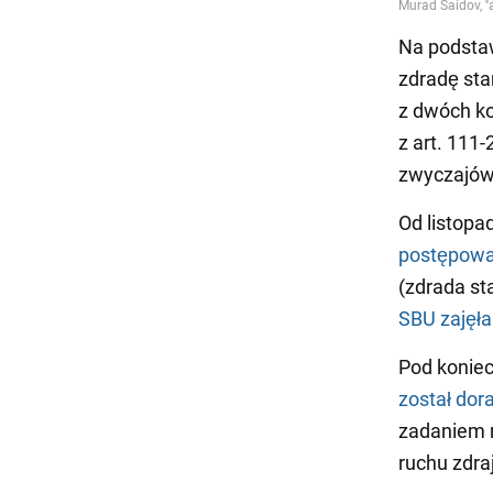
Na podstaw
zdradę sta
z dwóch ko
z art. 111
zwyczajów
Od listopa
postępowa
(zdrada st
SBU zajęł
Pod koniec
został dor
zadaniem 
ruchu zdra