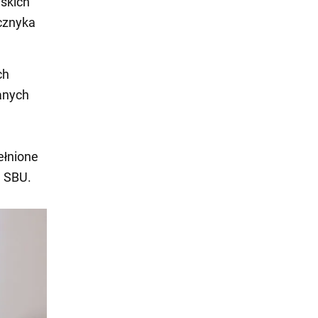
skich
cznyka
ch
anych
ełnione
a
SBU.