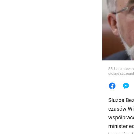
Jedzeni
SBU zdemaskowa
głośne szczegó
Służba Bez
czasów Wi
współprac
minister e