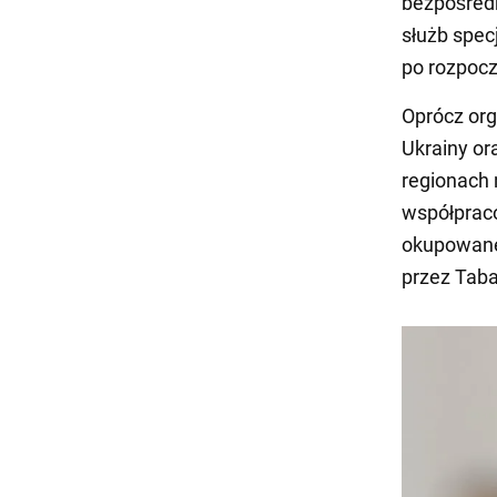
bezpośredn
służb spec
po rozpocz
Oprócz or
Ukrainy o
regionach 
współprac
okupowane
przez Taba