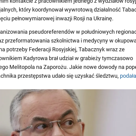
im kontakcie z pracownikiem jednego z wydziałów rosyj
jalnych, który koordynował wywrotową działalność Taba
ęciu pełnowymiarowej inwazji Rosji na Ukrainę.
ganizowania pseudoreferendów w południowych regiona
raz przeformatowania szkolnictwa i medycyny w okupow
na potrzeby Federacji Rosyjskiej, Tabacznyk wraz ze
ownikiem Kadyrowa brał udział w grabieży tymczasowo
go Melitopola na Zaporożu. Jakie nowe dowody na pop
chnika przestępstwa udało się uzyskać śledztwu,
podał