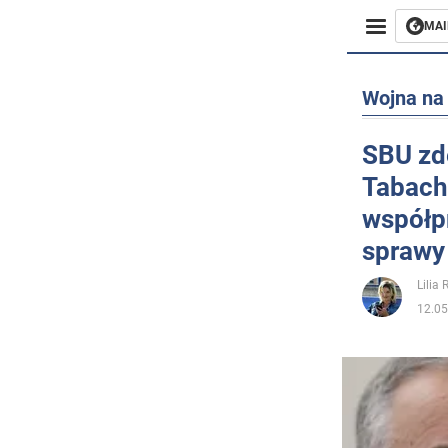
MAI
Biznes
Wojna na 
Sport
SBU zd
Tabach
Rozryw
współp
Życie
sprawy
Polityka
Lilia
12.05
Społecz
Wojna n
Świat