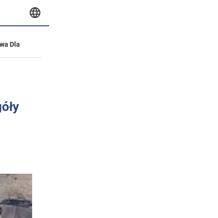
wa Dla
óły