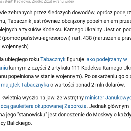
ie zebranych przez śledczych dowodów, oprócz podejrz
nu, Tabacznik jest również obciążony popełnieniem prz
lejnych artykułów Kodeksu Karnego Ukrainy. Jest on po
-2 (pomoc państwu-agresorowi) i art. 438 (naruszenie pra
 wojennych).
da ubiegłego roku
Tabacznyk
figuruje
jako podejrzany w
niu
karnym z części 2 artykułu 111 Kodeksu Karnego Uk
anu popełniona w stanie wojennym). Po oskarżeniu go o 
a majątek Tabacznyka
o wartości ponad 2 mln dolarów.
 kwietnia wyszło na jaw, że wstrętny
minister Janukowy
adcą gauleitera okupowanej Zaporoża
. Jednak głównym
na jego "stanowisku" jest donoszenie do Moskwy o każ
jcy Balickiego.