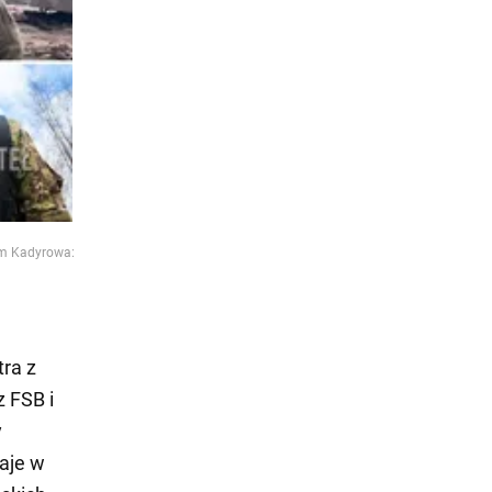
em Kadyrowa:
ra z
 FSB i
y
taje w