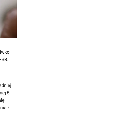
ciwko
 FSB.
edniej
nej 5.
alę
nie z