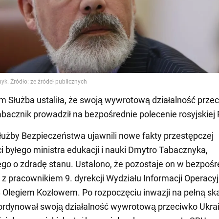
Służba ustaliła, że swoją wywrotową działalność prze
abacznik prowadził na bezpośrednie polecenie rosyjskiej
łużby Bezpieczeństwa ujawnili nowe fakty przestępczej
ci byłego ministra edukacji i nauki Dmytro Tabacznyka,
go o zdradę stanu. Ustalono, że pozostaje on w bezpośr
" z pracownikiem 9. dyrekcji Wydziału Informacji Operacyj
 Olegiem Kozłowem. Po rozpoczęciu inwazji na pełną sk
ordynował swoją działalność wywrotową przeciwko Ukrai