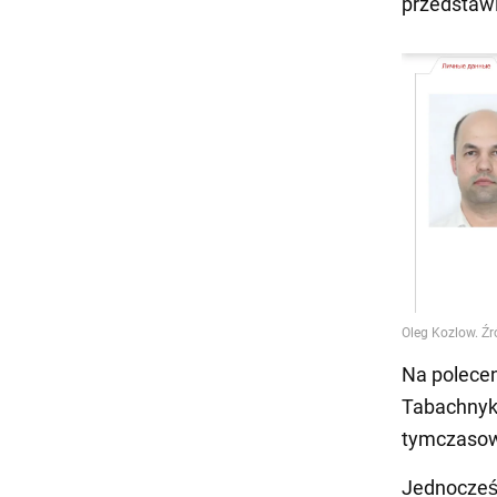
przedstawi
Na polecen
Tabachnyk 
tymczasow
Jednocześ