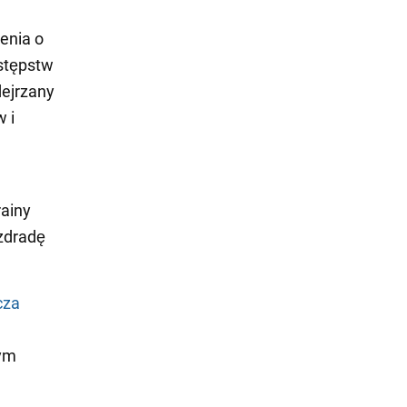
enia o
estępstw
dejrzany
w i
rainy
zdradę
cza
dym