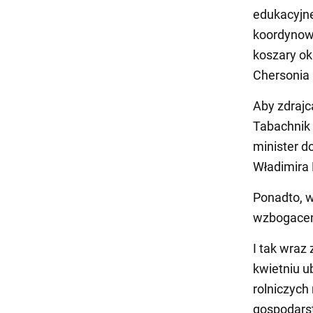
edukacyjn
koordynowa
koszary ok
Chersonia 
Aby zdrajc
Tabachnik 
minister d
Władimira P
Ponadto, w
wzbogacen
I tak wra
kwietniu u
rolniczyc
gospodarst