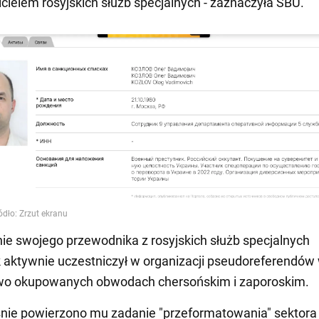
cielem rosyjskich służb specjalnych - zaznaczyła SBU.
ie swojego przewodnika z rosyjskich służb specjalnych
aktywnie uczestniczył w organizacji pseudoreferendów
o okupowanych obwodach chersońskim i zaporoskim.
nie powierzono mu zadanie "przeformatowania" sektora