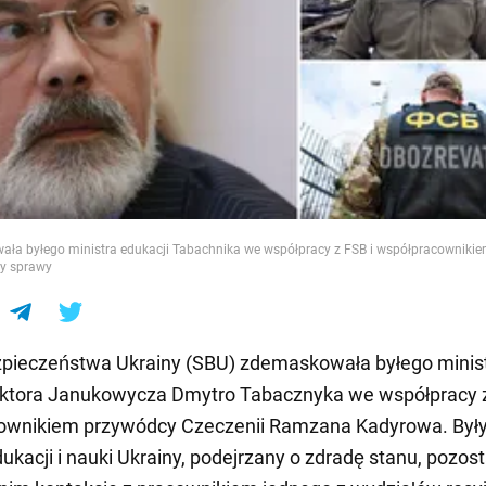
e
ła byłego ministra edukacji Tabachnika we współpracy z FSB i współpracowniki
ły sprawy
pieczeństwa Ukrainy (SBU) zdemaskowała byłego minist
ktora Janukowycza Dmytro Tabacznyka we współpracy z
ownikiem przywódcy Czeczenii Ramzana Kadyrowa. Był
dukacji i nauki Ukrainy, podejrzany o zdradę stanu, pozos