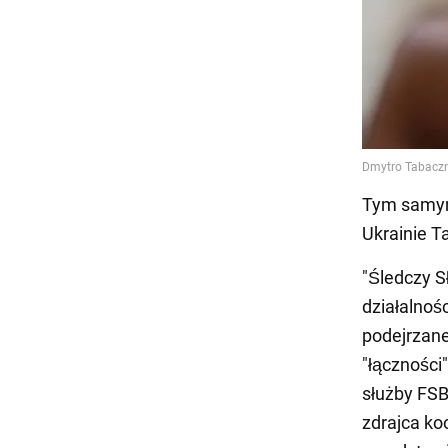
Tym samym 
Ukrainie T
"Śledczy S
działalnoś
podejrzane
"łączności
służby FSB
zdrajca ko