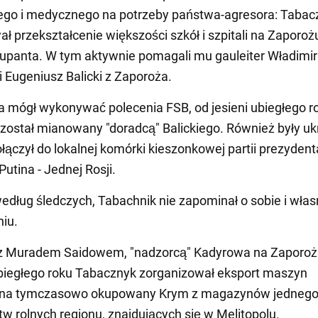
ego i medycznego na potrzeby państwa-agresora: Tabac
ł przekształcenie większości szkół i szpitali na Zaporoż
upanta. W tym aktywnie pomagali mu gauleiter Władimir
i Eugeniusz Balicki z Zaporoża.
a mógł wykonywać polecenia FSB, od jesieni ubiegłego r
został mianowany "doradcą" Balickiego. Również były uk
ołączył do lokalnej komórki kieszonkowej partii prezydent
utina - Jednej Rosji.
edług śledczych, Tabachnik nie zapominał o sobie i wła
iu.
z z Muradem Saidowem, "nadzorcą" Kadyrowa na Zaporoż
biegłego roku Tabacznyk zorganizował eksport maszyn
h na tymczasowo okupowany Krym z magazynów jednego
w rolnych regionu, znajdujących się w Melitopolu.