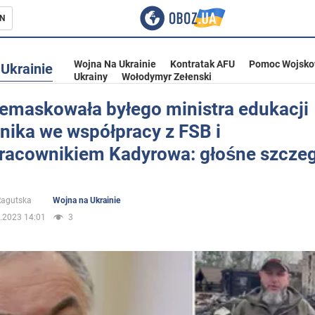
N
Wojna Na Ukrainie
Kontratak AFU
Pomoc Wojsko
Ukrainie
Ukrainy
Wołodymyr Zełenski
emaskowała byłego ministra edukacji
nika we współpracy z FSB i
ka
racownikiem Kadyrowa: głośne szczeg
 Ragutska
Wojna na Ukrainie
.2023 14:01
3
eństwo
a Ukrainie