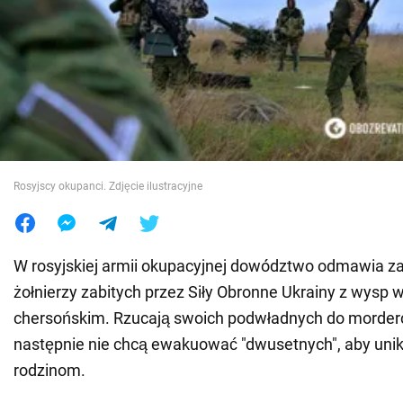
Wojna na Ukrainie
Świat
Jedzenie
Rosyjscy okupanci. Zdjęcie ilustracyjne
W rosyjskiej armii okupacyjnej dowództwo odmawia za
żołnierzy zabitych przez Siły Obronne Ukrainy z wysp
chersońskim. Rzucają swoich podwładnych do morder
następnie nie chcą ewakuować "dwusetnych", aby unik
rodzinom.