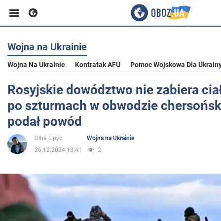
Wojna na Ukrainie
Biznes
Wojna Na Ukrainie
Kontratak AFU
Pomoc Wojskowa Dla Ukrain
Sport
Rosyjskie dowództwo nie zabiera ci
po szturmach w obwodzie chersońsk
Rozrywka
podał powód
Olha Lipyc
Wojna na Ukrainie
Życie
26.12.2024 13:41
2
Polityka
Społeczeństwo