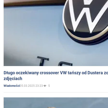
Długo oczekiwany crossover VW tańszy od Dustera zo
zdjęciach
05.03.2025 23:23
5
Wiadomości