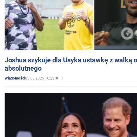
Joshua szykuje dla Usyka ustawkę z walką o 
absolutnego
05.03.2025 16:22
1
Wiadomości