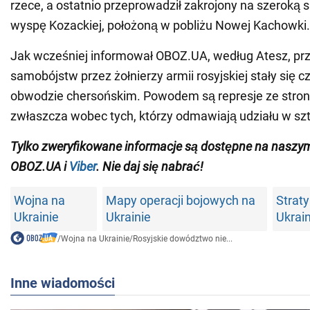
rzece, a ostatnio przeprowadził zakrojony na szeroką s
wyspę Kozackiej, położoną w pobliżu Nowej Kachowki.
Jak wcześniej informował OBOZ.UA, według Atesz, prz
samobójstw przez żołnierzy armii rosyjskiej stały się 
obwodzie chersońskim. Powodem są represje ze stro
zwłaszcza wobec tych, którzy odmawiają udziału w sz
Tylko zweryfikowane informacje są dostępne na nasz
OBOZ.UA i
Viber
. Nie daj się nabrać!
Wojna na
Mapy operacji bojowych na
Straty
Ukrainie
Ukrainie
Ukrai
/
Wojna na Ukrainie
/
Rosyjskie dowództwo nie...
Inne wiadomości