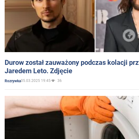
Durow został zauważony podczas kolacji prz
Jaredem Leto. Zdjęcie
05.03.2025 19:45
36
Rozrywka