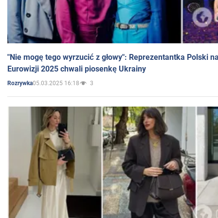
"Nie mogę tego wyrzucić z głowy": Reprezentantka Polski n
Eurowizji 2025 chwali piosenkę Ukrainy
05.03.2025 16:18
3
Rozrywka