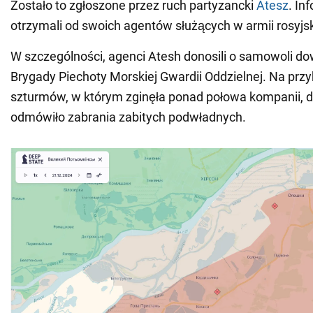
Zostało to zgłoszone przez ruch partyzancki
Atesz
. In
otrzymali od swoich agentów służących w armii rosyjsk
W szczególności, agenci Atesh donosili o samowoli d
Brygady Piechoty Morskiej Gwardii Oddzielnej. Na prz
szturmów, w którym zginęła ponad połowa kompanii,
odmówiło zabrania zabitych podwładnych.