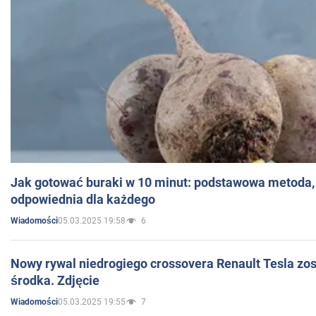
Jak gotować buraki w 10 minut: podstawowa metoda, 
odpowiednia dla każdego
05.03.2025 19:58
6
Wiadomości
Nowy rywal niedrogiego crossovera Renault Tesla zo
środka. Zdjęcie
05.03.2025 19:55
7
Wiadomości