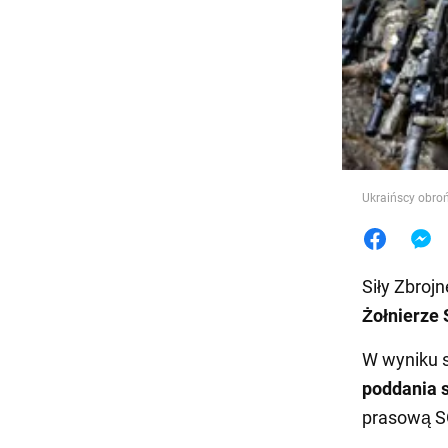
Jedzeni
Ukraińscy obroń
Siły Zbroj
Żołnierze 
W wyniku 
poddania s
prasową S