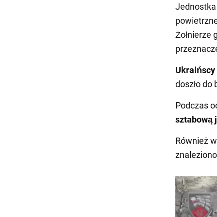
Jednostka 
powietrzn
Żołnierze 
przeznacze
Ukraińscy 
doszło do 
Podczas o
sztabową 
Również w
znaleziono 