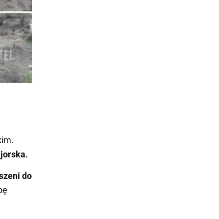
kim.
jorska.
szeni do
bę