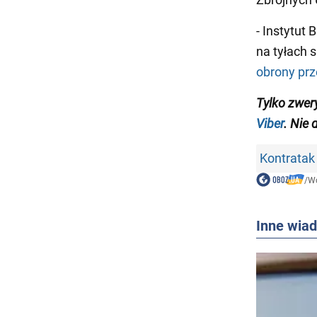
- Instytut
na tyłach s
obrony pr
Tylko zwer
Viber
. Nie 
Kontratak
/
Wo
Inne wia