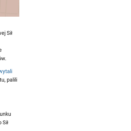
ej Sił
e
ów.
ytali
u, palili
runku
 Sił