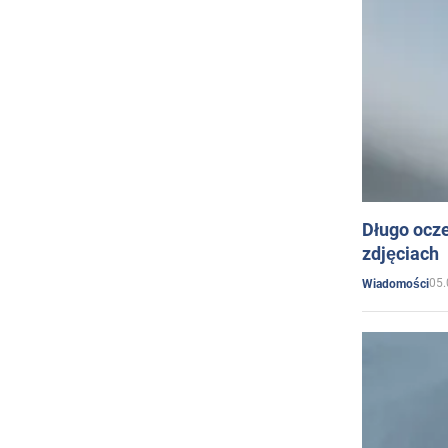
Długo ocz
zdjęciach
05.
Wiadomości