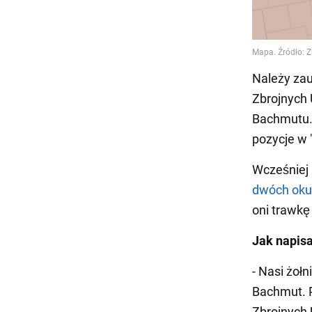
Należy zau
Zbrojnych
Bachmutu. 
pozycje w 
Wcześniej
dwóch oku
oni trawkę
Jak napis
- Nasi żołn
Bachmut. P
Zbrojnych 