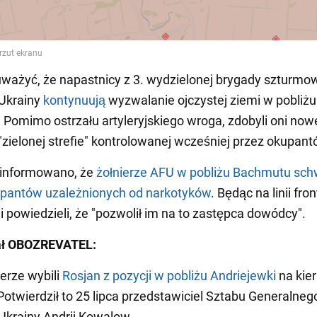
ważyć, że napastnicy z 3. wydzielonej brygady szturmow
 Ukrainy
kontynuują
wyzwalanie ojczystej ziemi w pobliżu
Pomimo ostrzału artyleryjskiego wroga, zdobyli oni now
"zielonej strefie" kontrolowanej wcześniej przez okupant
 informowano, że
żołnierze AFU w pobliżu Bachmutu schw
pantów uzależnionych od narkotyków
. Będąc na linii front
 i powiedzieli, że "pozwolił im na to zastępca dowódcy".
ał OBOZREVATEL:
ierze wybili
Rosjan z pozycji w pobliżu Andriejewki
na kie
otwierdził to 25 lipca przedstawiciel Sztabu Generalnego
Ukrainy Andrij Kowalow.