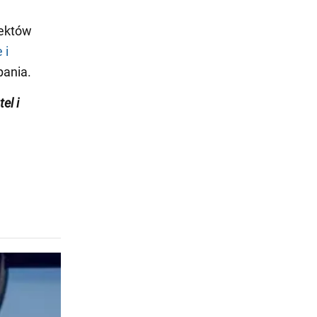
iektów
 i
pania.
el i