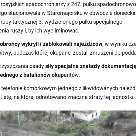
rosyjskich spadochroniarzy z 247. pułku spadochronowo
ego stacjonowała w Staromajorsku w obwodzie doniecki
grupy taktycznej 3. wydzielonego pułku specjalnego
nia ruszyli, by ich wyeliminować.
obrońcy wykryli i zablokowali najeźdźców
, w wyniku cz
bitwy, podczas której okupanci zostali zmuszeni do podda
czyszczania osady
siły specjalne znalazły dokumentacj
jednego z batalionów okup
antów.
 telefonie komórkowym jednego z likwidowanych najeź
listę, na której odnotowano znaczne straty tej jednostki.