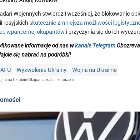
 Badań Wojennych stwierdził wcześniej, że blokowanie ob
ił rosyjskich
skutecznie zmniejsza możliwości logistyczne
zeciwpancernej okupantów
i przyczynia się do ich wyczer
yfikowane informacje od nas w
kanale Telegram
Obozrevat
dajcie się nabrać na podróbki!
 AFU
Wyzwolenie Ukrainy
Wojna na Ukrainie
jna na Ukrainie
/
Okupanci zostali zmuszeni...
domości