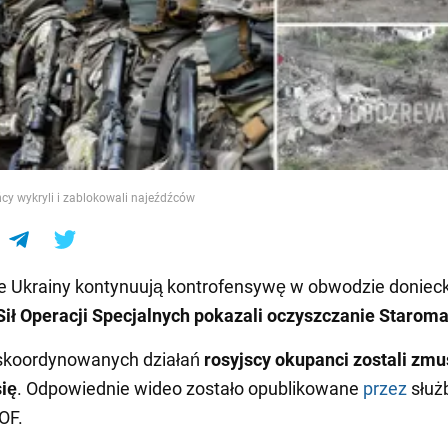
e
cy wykryli i zablokowali najeźdźców
ne Ukrainy kontynuują kontrofensywę w obwodzie doniec
Sił Operacji Specjalnych pokazali oczyszczanie Staroma
skoordynowanych działań
rosyjscy okupanci zostali zmu
ię
. Odpowiednie wideo zostało opublikowane
przez
służ
OF.