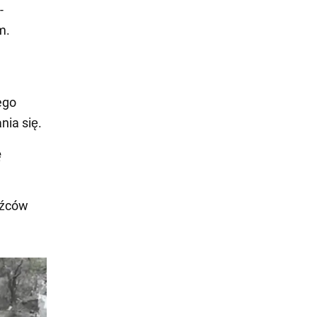
-
m.
ego
nia się.
ę
dźców