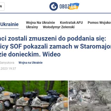
N
Wojna Na Ukrainie
Kontratak AFU
Pomoc Wojsko
Ukrainie
Ukrainy
Wołodymyr Zełenski
i zostali zmuszeni do poddania się:
icy SOF pokazali zamach w Staromajo
ka
ie donieckim. Wideo
 Ganyukova
Wojna na Ukrainie
.2023 19:37
eństwo
a Ukrainie