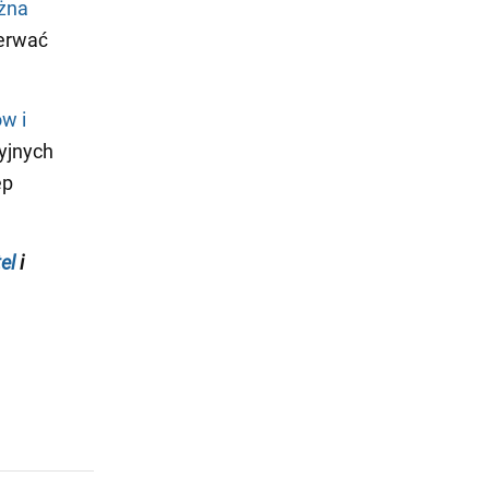
żna
zerwać
w i
cyjnych
ep
el
i