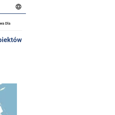
wa Dla
biektów