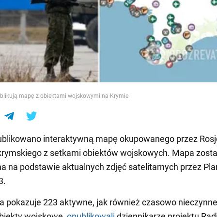
e
ublikują mapę z obiektami wojskowymi na Krymie
publikowano interaktywną mapę okupowanego przez Rosj
krymskiego z setkami obiektów wojskowych. Mapa zosta
 na podstawie aktualnych zdjęć satelitarnych przez Pla
3.
a pokazuje 223 aktywne, jak również czasowo nieczynn
obiekty wojskowe,
opublikowali
dziennikarze projektu Rad