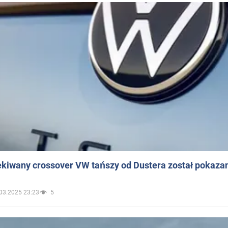
ekiwany crossover VW tańszy od Dustera został pokaza
03.2025 23:23
5