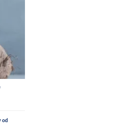
e
y od