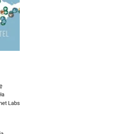
ę
ła
net Labs
e
ia