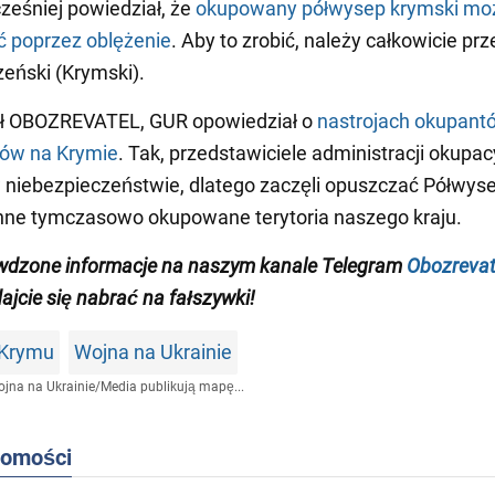
ześniej powiedział, że
okupowany półwysep krymski mo
ć poprzez oblężenie
. Aby to zrobić, należy całkowicie pr
eński (Krymski).
ał OBOZREVATEL, GUR opowiedział o
nastrojach okupantó
tów na Krymie
. Tak, przedstawiciele administracji okupa
w niebezpieczeństwie, dlatego zaczęli opuszczać Półwys
inne tymczasowo okupowane terytoria naszego kraju.
wdzone informacje na naszym kanale Telegram
Obozrevat
dajcie się nabrać na fałszywki!
 Krymu
Wojna na Ukrainie
jna na Ukrainie
/
Media publikują mapę...
domości