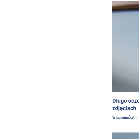
Długo ocz
zdjęciach
05.
Wiadomości