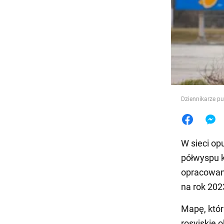
Jedzeni
Dziennikarze p
W sieci o
półwyspu 
opracowana
na rok 202
Mapę, któr
rosyjskie 