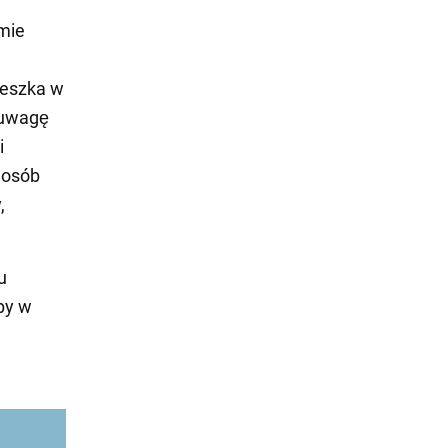
mie
ieszka w
 uwagę
i
 osób
,
u
by w