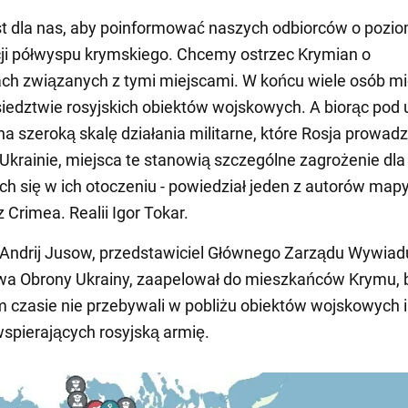
t dla nas, aby poinformować naszych odbiorców o pozio
cji półwyspu krymskiego. Chcemy ostrzec Krymian o
ch związanych z tymi miejscami. W końcu wiele osób m
siedztwie rosyjskich obiektów wojskowych. A biorąc pod
na szeroką skalę działania militarne, które Rosja prowadz
Ukrainie, miejsca te stanowią szczególne zagrożenie dla
ch się w ich otoczeniu - powiedział jeden z autorów mapy
 Crimea. Realii Igor Tokar.
Andrij Jusow, przedstawiciel Głównego Zarządu Wywiad
wa Obrony Ukrainy, zaapelował do mieszkańców Krymu, 
m czasie nie przebywali w pobliżu obiektów wojskowych i
spierających rosyjską armię.