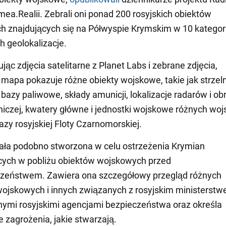
imea.Realii. Zebrali oni ponad 200 rosyjskich obiektów
 znajdujących się na Półwyspie Krymskim w 10 kategori
h geolokalizacje.
jąc zdjęcia satelitarne z Planet Labs i zebrane zdjęcia,
mapa pokazuje różne obiekty wojskowe, takie jak strzel
bazy paliwowe, składy amunicji, lokalizacje radarów i ob
niczej, kwatery główne i jednostki wojskowe różnych woj
bazy rosyjskiej Floty Czarnomorskiej.
ała podobno stworzona w celu ostrzeżenia Krymian
cych w pobliżu obiektów wojskowych przed
czeństwem. Zawiera ona szczegółowy przegląd różnych
ojskowych i innych związanych z rosyjskim ministerst
nnymi rosyjskimi agencjami bezpieczeństwa oraz określa
e zagrożenia, jakie stwarzają.