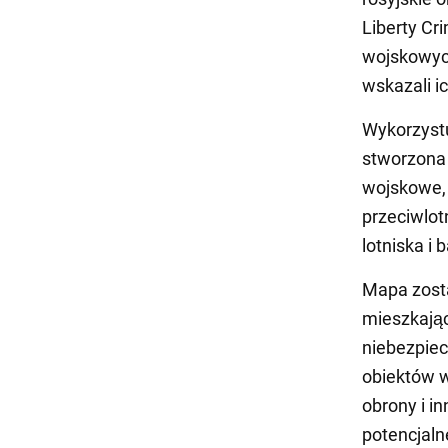
Liberty Cr
wojskowych
wskazali ic
Wykorzystu
stworzona 
wojskowe, 
przeciwlot
lotniska i 
Mapa zost
mieszkają
niebezpie
obiektów w
obrony i i
potencjaln