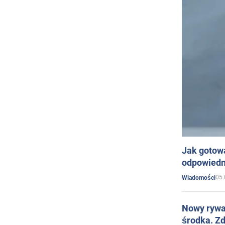
Jak gotow
odpowiedn
05.
Wiadomości
Nowy rywal
środka. Zd