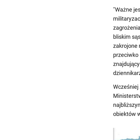
"Ważne jes
militaryza
zagrożenia
bliskim są
zakrojone 
przeciwko 
znajdujący
dziennikarz
Wcześniej 
Ministerst
najbliższy
obiektów w