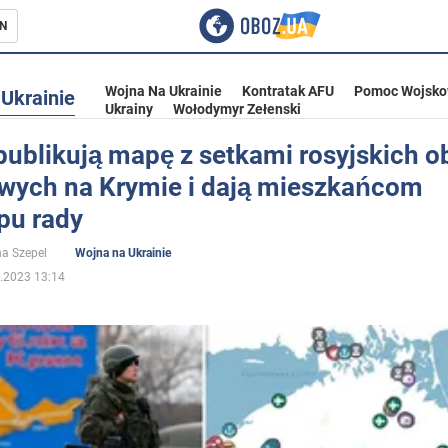
N
Wojna Na Ukrainie
Kontratak AFU
Pomoc Wojsko
Ukrainie
Ukrainy
Wołodymyr Zełenski
publikują mapę z setkami rosyjskich o
wych na Krymie i dają mieszkańcom
ka
pu rady
a Szepel
Wojna na Ukrainie
.2023 13:14
eństwo
a Ukrainie