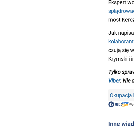
Ekspert wc
splądrowa
most Kercz
Jak napis
kolaboran
czują się 
Krymski i 
Tylko spra
Viber
. Nie 
Okupacja
/
Wo
Inne wia