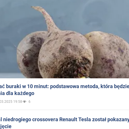
ać buraki w 10 minut: podstawowa metoda, która będzi
ia dla każdego
03.2025 19:58
6
 niedrogiego crossovera Renault Tesla został pokazan
jęcie