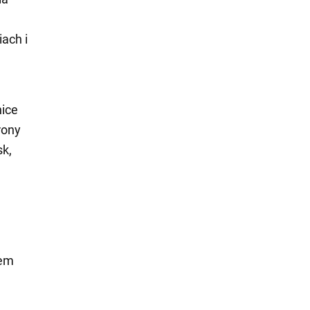
ach i
nice
rony
sk,
wem